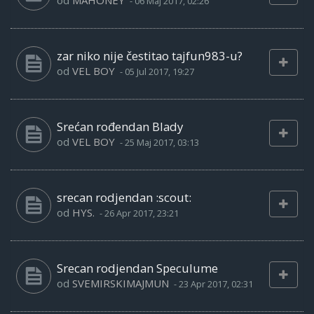
od
MAHONEY
-
06 Maj 2017, 02:26
zar niko nije čestitao tajfun983-u?
od
VEL BOY
-
05 Jul 2017, 19:27
Srećan rođendan Blady
od
VEL BOY
-
25 Maj 2017, 03:13
srecan rodjendan :scout:
od
HYS.
-
26 Apr 2017, 23:21
Srecan rodjendan Speculume
od
SVEMIRSKIMAJMUN
-
23 Apr 2017, 02:31