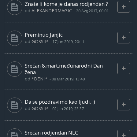
Znate li kome je danas rodjendan ?
od
ALEXANDERMAGIC
-
20 Avg 2017, 00:01
Preminuo Janjic
od
GOSSIP
-
17 Jun 2019, 20:11
Srećan 8.mart,međunarodni Dan
žena
od
*DENI*
-
08 Mar 2019, 13:48
Da se pozdravimo kao ljudi. :)
od
GOSSIP
-
02 Jan 2019, 23:37
Srecan rodjendan NLC