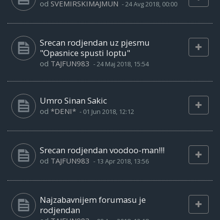
od
SVEMIRSKIMAJMUN
-
24 Avg 2018, 00:00
Srecan rodjendan uz pjesmu
"Opasnice spusti loptu"
od
TAJFUN983
-
24 Maj 2018, 15:54
Umro Sinan Sakic
od
*DENI*
-
01 Jun 2018, 12:12
Srecan rodjendan voodoo-man!!!
od
TAJFUN983
-
13 Apr 2018, 13:56
Najzabavnijem forumasu je
rodjendan