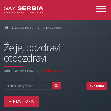
Toggle
Navigati
ŽELJE, POZDRAVI I OTPOZDRAVI
Želje, pozdravi i
otpozdravi
Moderatori:
ENRAGE
,
Moderators
497 tema
NEW TOPIC