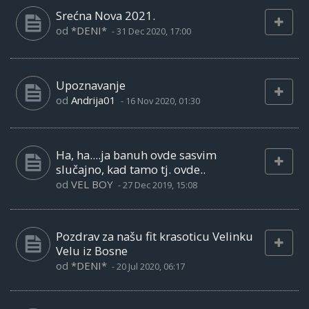
Srećna Nova 2021.
od
*DENI*
-
31 Dec 2020, 17:00
Upoznavanje
od
Andrija01
-
16 Nov 2020, 01:30
Ha, ha....ja banuh ovde sasvim
slučajno, kad tamo tj. ovde..
od
VEL BOY
-
27 Dec 2019, 15:08
Pozdrav za našu fit krasoticu Velinku
Velu iz Bosne
od
*DENI*
-
20 Jul 2020, 06:17