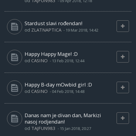
od
TAJFUN983
-
09 Apr 2018, 12:18
Stardust slavi rođendan!
od
ZLATNAPTICA
-
19 Mar 2018, 14:42
Happy Happy Mage! :D
od
CASINO
-
13 Feb 2018, 12:44
Happy B-day mOwbid girl :D
od
CASINO
-
04 Feb 2018, 14:48
Danas nam je divan dan, Markizi
nasoj rodjendan!
od
TAJFUN983
-
15 Jan 2018, 20:27