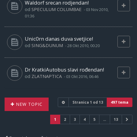
Waldorf srecan rodjendan!
od
SPECULUM COLUMBAE
-
03 Nov 2010,
01:36
Unic0rn danas duva svetjice!
od
SING&DUNUM
-
28 Okt 2010, 00:20
Dr KratkiAutobus slavi rođendan!
od
ZLATNAPTICA
-
03 Okt 2016, 06:46
Stranica
1
od
13
497 tema
NEW TOPIC
1
2
3
4
5
…
13