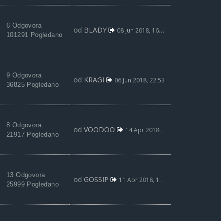
6 Odgovora
od
BLADY
08 Jun 2018, 16:52
101291 Pogledano
9 Odgovora
od
KRAGI
06 Jun 2018, 22:53
36825 Pogledano
8 Odgovora
od
VOODOO
14 Apr 2018, 06:03
21917 Pogledano
13 Odgovora
od
GOSSIP
11 Apr 2018, 13:07
25999 Pogledano