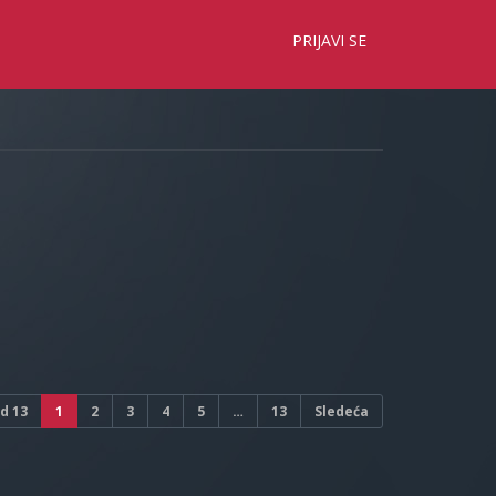
×
PRIJAVI SE
d
13
1
2
3
4
5
…
13
Sledeća