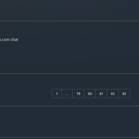
a.com chat
1
…
79
80
81
82
83