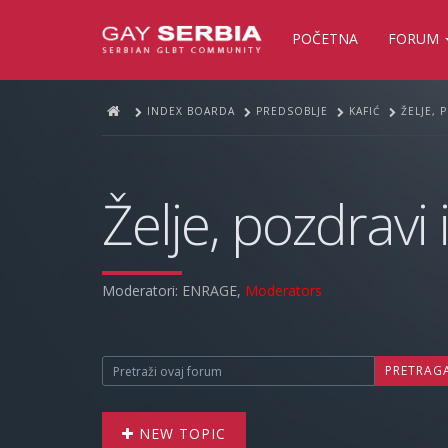
POČETNA
FORUM
INDEX BOARDA
PREDSOBLJE
KAFIĆ
ŽELJE, 
Želje, pozdravi 
Moderatori:
ENRAGE
,
Moderators
PRETRAG
NEW TOPIC