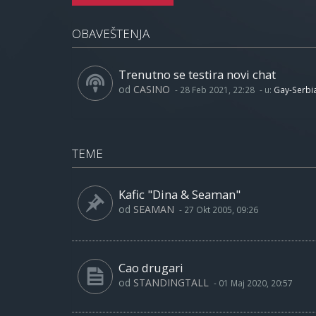
OBAVEŠTENJA
Trenutno se testira novi chat
od
CASINO
-
28 Feb 2021, 22:28
- u:
Gay-Serbi
TEME
Kafic "Dina & Seaman"
od
SEAMAN
-
27 Okt 2005, 09:26
Cao drugari
od
STANDINGTALL
-
01 Maj 2020, 20:57