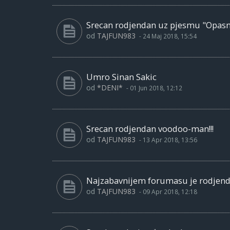
Srecan rodjendan uz pjesmu "Opasni
od
TAJFUN983
-
24 Maj 2018, 15:54
Umro Sinan Sakic
od
*DENI*
-
01 Jun 2018, 12:12
Srecan rodjendan voodoo-man!!!
od
TAJFUN983
-
13 Apr 2018, 13:56
Najzabavnijem forumasu je rodjen
od
TAJFUN983
-
09 Apr 2018, 12:18