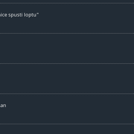
ce spusti loptu"
dan