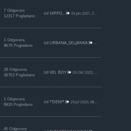
7 Odgovora
od
HIPPO...
03 Jan 2021, 23:29
12317 Pogledano
1 Odgovora
od
URBANA_SELJANKA
21 Nov 2020, 21:44
9678 Pogledano
28 Odgovora
od
VEL BOY
20 Okt 2020, 07:20
36762 Pogledano
1 Odgovora
od
*DENI*
20 Jul 2020, 08:12
8920 Pogledano
45 Odgovora