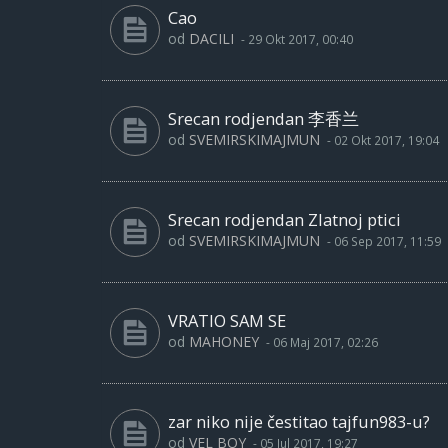
Cao
od
DACILI
-
29 Okt 2017, 00:40
Srecan rodjendan 李香兰
od
SVEMIRSKIMAJMUN
-
02 Okt 2017, 19:04
Srecan rodjendan Zlatnoj ptici
od
SVEMIRSKIMAJMUN
-
06 Sep 2017, 11:59
VRATIO SAM SE
od
MAHONEY
-
06 Maj 2017, 02:26
zar niko nije čestitao tajfun983-u?
od
VEL BOY
-
05 Jul 2017, 19:27