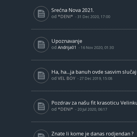
Srećna Nova 2021.
od
*DENI*
-
31 Dec 2020, 17:00
Upoznavanje
od
Andrija01
-
16 Nov 2020, 01:30
Ha, ha....ja banuh ovde sasvim slučaj
od
VEL BOY
-
27 Dec 2019, 15:08
Pozdrav za našu fit krasoticu Velink
od
*DENI*
-
20 Jul 2020, 06:17
Znate li kome je danas rodjendan ?