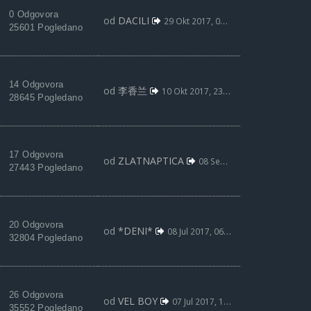
0 Odgovora
od
DACILI
29 Okt 2017, 00:40
25601 Pogledano
14 Odgovora
od
李香兰
10 Okt 2017, 23:04
28645 Pogledano
17 Odgovora
od
ZLATNAPTICA
08 Sep 2017, 02:53
27443 Pogledano
20 Odgovora
od
*DENI*
08 Jul 2017, 06:27
32804 Pogledano
26 Odgovora
od
VEL BOY
07 Jul 2017, 14:08
35552 Pogledano