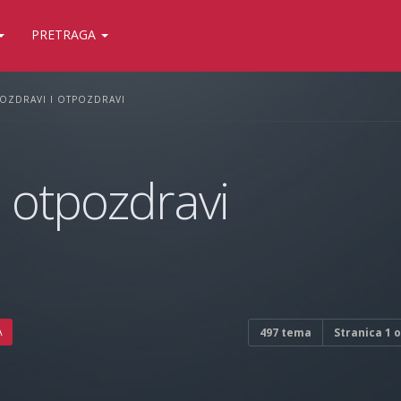
PRETRAGA
POZDRAVI I OTPOZDRAVI
i otpozdravi
A
497 tema
Stranica
1
o