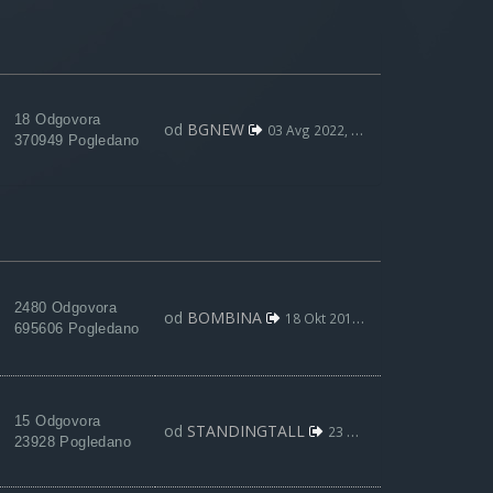
18 Odgovora
od
BGNEW
03 Avg 2022, 09:59
370949 Pogledano
2480 Odgovora
od
BOMBINA
18 Okt 2013, 23:45
695606 Pogledano
15 Odgovora
od
STANDINGTALL
23 Dec 2021, 15:52
23928 Pogledano