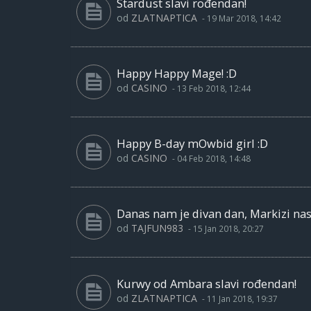
Stardust slavi rođendan!
od
ZLATNAPTICA
-
19 Mar 2018, 14:42
Happy Happy Mage! :D
od
CASINO
-
13 Feb 2018, 12:44
Happy B-day mOwbid girl :D
od
CASINO
-
04 Feb 2018, 14:48
Danas nam je divan dan, Markizi nas
od
TAJFUN983
-
15 Jan 2018, 20:27
Kurwy od Ambara slavi rođendan!
od
ZLATNAPTICA
-
11 Jan 2018, 19:37