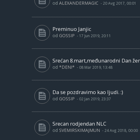
od
ALEXANDERMAGIC
-
20 Avg 2017, 00:01
Preminuo Janjic
od
GOSSIP
-
17 Jun 2019, 20:11
Srećan 8.mart,međunarodni Dan že
od
*DENI*
-
08 Mar 2019, 13:48
Da se pozdravimo kao ljudi. :)
od
GOSSIP
-
02 Jan 2019, 23:37
Srecan rodjendan NLC
od
SVEMIRSKIMAJMUN
-
24 Avg 2018, 00:00