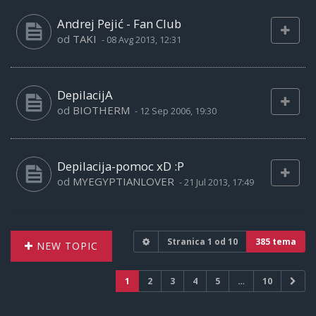
Andrej Pejić - Fan Club
od
TAKI
-
08 Avg 2013, 12:31
DepilacijA
od
BIOTHERM
-
12 Sep 2006, 19:30
Depilacija-pomoc xD :P
od
MYEGYPTIANLOVER
-
21 Jul 2013, 17:49
Stranica
1
od
10
385 tema
NEW TOPIC
1
2
3
4
5
…
10