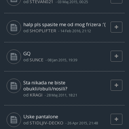
od
STEVAN021
-
03 Maj 2015, 00:25
halp pls spasite me od mog frizera :'(
od
SHOPLIFTER
-
14 Feb 2016, 21:12
GQ
od
SUNCE
-
08 Jan 2015, 19:39
Sta nikada ne biste
obukli/obuli/nosili?
od
KRAGI
-
28 Maj 2011, 18:21
Uske pantalone
od
STIDLJIV-DECKO
-
26 Apr 2015, 21:48