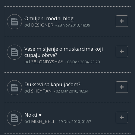
Omiljeni modni blog
od
DESIGNER
-
28 Nov 2013, 18:39
Vase misljenje o muskarcima koji
cupaju obrve?
od
*BLONDYSHA*
-
08 Dec 2004, 23:20
Duksevi sa kapuljačom?
od
SHEYTAN
-
02 Mar 2010, 18:34
Nokti ♥
od
MISH_BELI
-
19 Dec 2010, 01:57