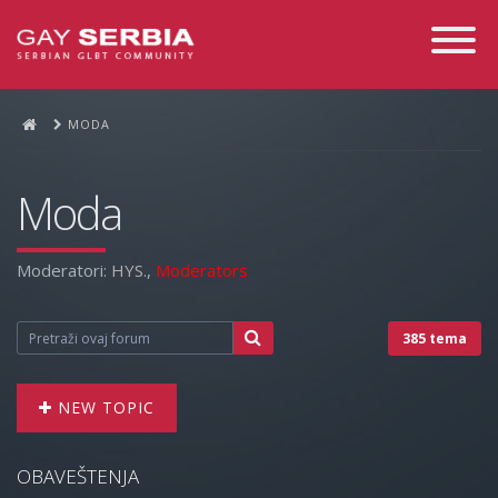
Toggle
Navigati
MODA
Moda
Moderatori:
HYS.
,
Moderators
385 tema
NEW TOPIC
OBAVEŠTENJA