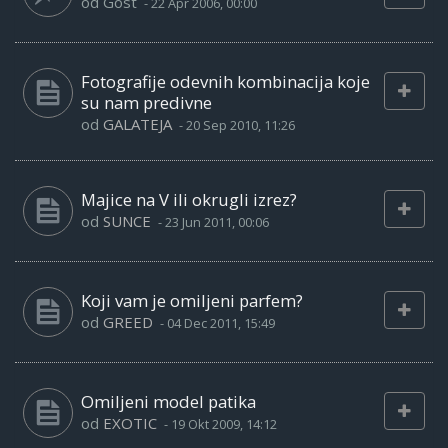
od
Gost
-
22 Apr 2006, 00:00
Fotografije odevnih kombinacija koje
su nam predivne
od
GALATEJA
-
20 Sep 2010, 11:26
Majice na V ili okrugli izrez?
od
SUNCE
-
23 Jun 2011, 00:06
Koji vam je omiljeni parfem?
od
GREED
-
04 Dec 2011, 15:49
Omiljeni model patika
od
EXOTIC
-
19 Okt 2009, 14:12