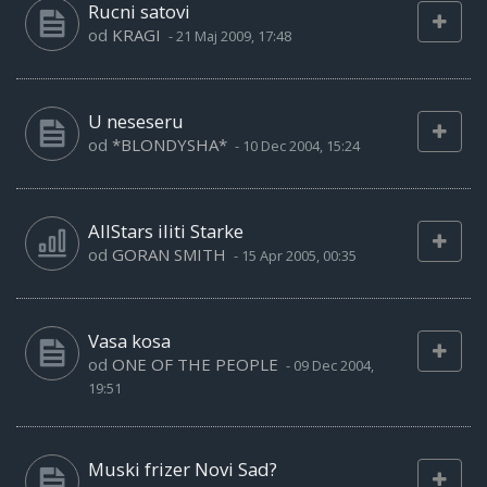
Rucni satovi
od
KRAGI
-
21 Maj 2009, 17:48
U neseseru
od
*BLONDYSHA*
-
10 Dec 2004, 15:24
AllStars iliti Starke
od
GORAN SMITH
-
15 Apr 2005, 00:35
Vasa kosa
od
ONE OF THE PEOPLE
-
09 Dec 2004,
19:51
Muski frizer Novi Sad?