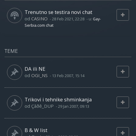
Trenutno se testira novi chat
od
CASINO
-
28 Feb 2021, 22:28
- u:
Gay-
Serbia.com chat
TEME
DA ili NE
od
OGI_NS
-
13 Feb 2007, 15:14
Trikovi i tehnike shminkanja
od
Çâðê_DUP
-
29 Jan 2007, 09:13
B & W list