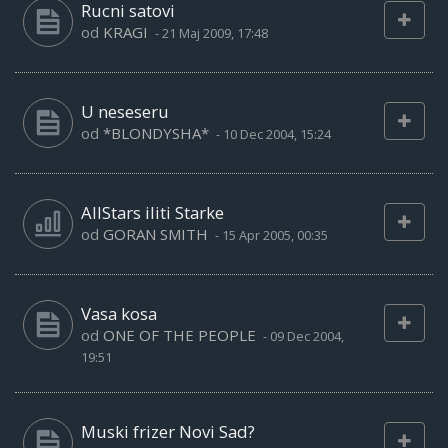
Rucni satovi
od
KRAGI
-
21 Maj 2009, 17:48
U neseseru
od
*BLONDYSHA*
-
10 Dec 2004, 15:24
AllStars iliti Starke
od
GORAN SMITH
-
15 Apr 2005, 00:35
Vasa kosa
od
ONE OF THE PEOPLE
-
09 Dec 2004,
19:51
Muski frizer Novi Sad?