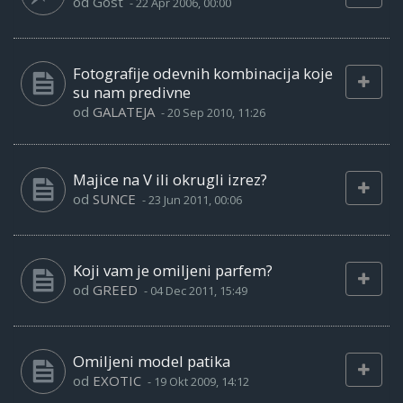
od
Gost
-
22 Apr 2006, 00:00
Fotografije odevnih kombinacija koje
su nam predivne
od
GALATEJA
-
20 Sep 2010, 11:26
Majice na V ili okrugli izrez?
od
SUNCE
-
23 Jun 2011, 00:06
Koji vam je omiljeni parfem?
od
GREED
-
04 Dec 2011, 15:49
Omiljeni model patika
od
EXOTIC
-
19 Okt 2009, 14:12