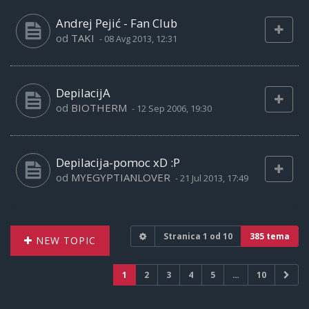
Andrej Pejić - Fan Club
od
TAKI
-
08 Avg 2013, 12:31
DepilacijA
od
BIOTHERM
-
12 Sep 2006, 19:30
Depilacija-pomoc xD :P
od
MYEGYPTIANLOVER
-
21 Jul 2013, 17:49
Stranica
1
od
10
385 tema
NEW TOPIC
1
2
3
4
5
…
10