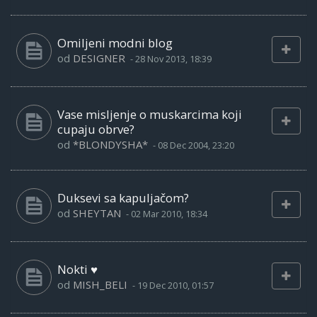
Omiljeni modni blog
od
DESIGNER
-
28 Nov 2013, 18:39
Vase misljenje o muskarcima koji
cupaju obrve?
od
*BLONDYSHA*
-
08 Dec 2004, 23:20
Duksevi sa kapuljačom?
od
SHEYTAN
-
02 Mar 2010, 18:34
Nokti ♥
od
MISH_BELI
-
19 Dec 2010, 01:57