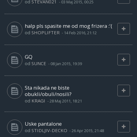
od
STEVAN021
-
03 Maj 2015, 00:25
halp pls spasite me od mog frizera :'(
od
SHOPLIFTER
-
14 Feb 2016, 21:12
GQ
od
SUNCE
-
08 Jan 2015, 19:39
Sta nikada ne biste
obukli/obuli/nosili?
od
KRAGI
-
28 Maj 2011, 18:21
Uske pantalone
od
STIDLJIV-DECKO
-
26 Apr 2015, 21:48