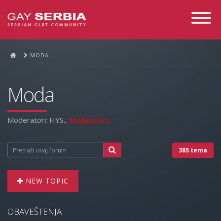
Toggle
Navigati
MODA
Moda
Moderatori:
HYS.
,
Moderators
385 tema
NEW TOPIC
OBAVEŠTENJA