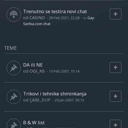
Trenutno se testira novi chat
od
CASINO
-
28 Feb 2021, 22:28
- u:
Gay-
Serbia.com chat
TEME
DA ili NE
od
OGI_NS
-
13 Feb 2007, 15:14
Trikovi i tehnike shminkanja
od
Çâðê_DUP
-
29 Jan 2007, 09:13
B & W list