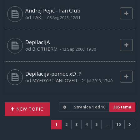
Andrej Pejić - Fan Club
od
TAKI
-
08 Avg 2013, 12:31
DepilacijA
od
BIOTHERM
-
12 Sep 2006, 19:30
Depilacija-pomoc xD :P
od
MYEGYPTIANLOVER
-
21 Jul 2013, 17:49
Stranica
1
od
10
385 tema
NEW TOPIC
1
2
3
4
5
…
10