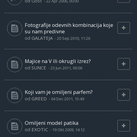
od
Gost
-
22 Apr 2006, 00:00
Fotografije odevnih kombinacija koje
su nam predivne
od
GALATEJA
-
20 Sep 2010, 11:26
Majice na V ili okrugli izrez?
od
SUNCE
-
23 Jun 2011, 00:06
Koji vam je omiljeni parfem?
od
GREED
-
04 Dec 2011, 15:49
Omiljeni model patika
od
EXOTIC
-
19 Okt 2009, 14:12