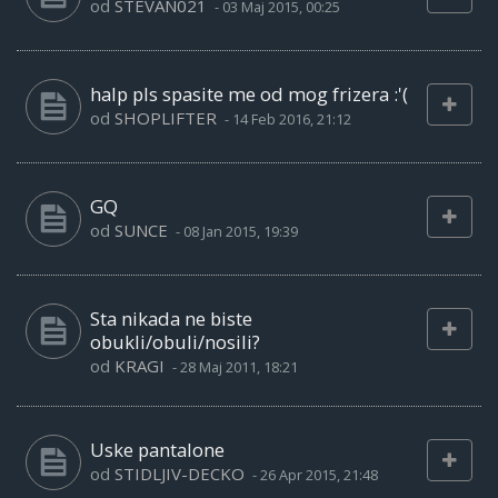
od
STEVAN021
-
03 Maj 2015, 00:25
halp pls spasite me od mog frizera :'(
od
SHOPLIFTER
-
14 Feb 2016, 21:12
GQ
od
SUNCE
-
08 Jan 2015, 19:39
Sta nikada ne biste
obukli/obuli/nosili?
od
KRAGI
-
28 Maj 2011, 18:21
Uske pantalone
od
STIDLJIV-DECKO
-
26 Apr 2015, 21:48