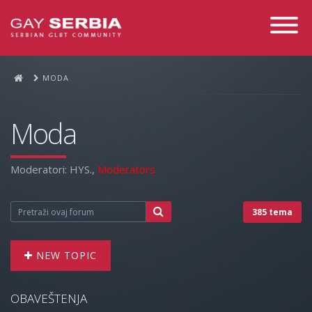
Toggle
Navigati
MODA
Moda
Moderatori:
HYS.
,
Moderators
385 tema
NEW TOPIC
OBAVEŠTENJA