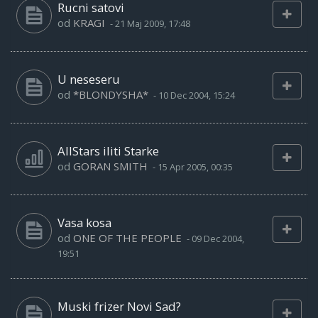
Rucni satovi
od
KRAGI
-
21 Maj 2009, 17:48
U neseseru
od
*BLONDYSHA*
-
10 Dec 2004, 15:24
AllStars iliti Starke
od
GORAN SMITH
-
15 Apr 2005, 00:35
Vasa kosa
od
ONE OF THE PEOPLE
-
09 Dec 2004,
19:51
Muski frizer Novi Sad?