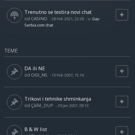
Trenutno se testira novi chat
od
CASINO
-
28 Feb 2021, 22:28
- u:
Gay-
Serbia.com chat
TEME
DA ili NE
od
OGI_NS
-
13 Feb 2007, 15:14
Trikovi i tehnike shminkanja
od
Çâðê_DUP
-
29 Jan 2007, 09:13
B & W list