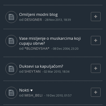
Omiljeni modni blog
od
DESIGNER
-
28 Nov 2013, 18:39
Vase misljenje o muskarcima koji
cupaju obrve?
od
*BLONDYSHA*
-
08 Dec 2004, 23:20
Duksevi sa kapuljačom?
od
SHEYTAN
-
02 Mar 2010, 18:34
Nokti ♥
od
MISH_BELI
-
19 Dec 2010, 01:57