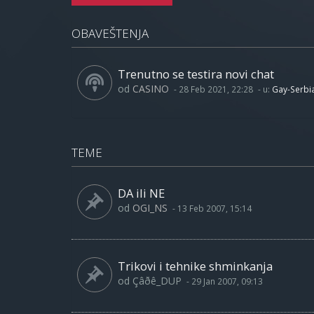
OBAVEŠTENJA
Trenutno se testira novi chat
od
CASINO
-
28 Feb 2021, 22:28
- u:
Gay-Serbi
TEME
DA ili NE
od
OGI_NS
-
13 Feb 2007, 15:14
Trikovi i tehnike shminkanja
od
Çâðê_DUP
-
29 Jan 2007, 09:13