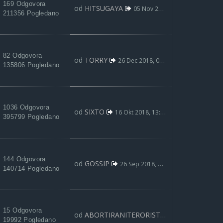
169 Odgovora
od
HITSUGAYA
05 Nov 2019, 11:22
211356 Pogledano
82 Odgovora
od
TORRY
26 Dec 2018, 09:54
135806 Pogledano
1036 Odgovora
od
SIXTO
16 Okt 2018, 13:12
395799 Pogledano
144 Odgovora
od
GOSSIP
26 Sep 2018, 22:15
140714 Pogledano
15 Odgovora
od
ABORTIRANITERORISTA
12 Jun 2018, 12:
19992 Pogledano