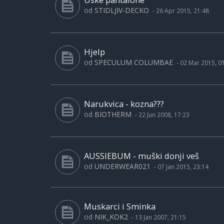
od
STIDLJIV-DECKO
-
26 Apr 2015, 21:48
Hjelp
od
SPECULUM COLUMBAE
-
02 Mar 2015, 0
Narukvica - kozna???
od
BIOTHERM
-
22 Jun 2008, 17:23
AUSSIEBUM - muški donji veš
od
UNDERWEAR021
-
07 Jan 2015, 23:14
Muskarci i Sminka
od
NIK_KOK2
-
13 Jan 2007, 21:15