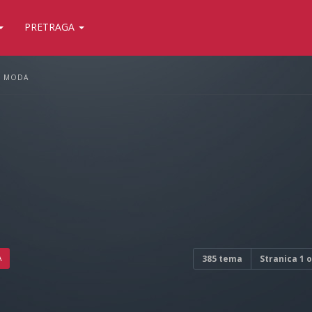
PRETRAGA
MODA
A
385 tema
Stranica
1
o