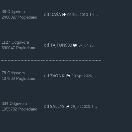
38 Odgovora
od
DAŠA
06 Sep 2010, 14:26
2486027 Pogledano
1127 Odgovora
od
TAJFUN983
07 Jun 2020, 20:29
690047 Pogledano
78 Odgovora
od
ZVONKI
30 Apr 2020, 11:21
107839 Pogledano
334 Odgovora
od
SALLYS
29 Jan 2020, 18:15
1055782 Pogledano