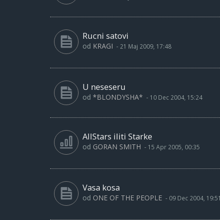
Rucni satovi
od
KRAGI
-
21 Maj 2009, 17:48
U neseseru
od
*BLONDYSHA*
-
10 Dec 2004, 15:24
AllStars iliti Starke
od
GORAN SMITH
-
15 Apr 2005, 00:35
Vasa kosa
od
ONE OF THE PEOPLE
-
09 Dec 2004, 19:5