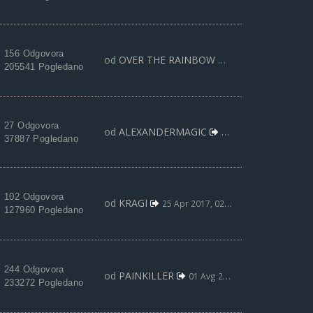
156 Odgovora
od
OVER THE RAINBOW
08 Apr 2018, 18:25
205541 Pogledano
27 Odgovora
od
ALEXANDERMAGIC
07 Maj 2017, 07:24
37887 Pogledano
102 Odgovora
od
KRAGI
25 Apr 2017, 02:03
127960 Pogledano
244 Odgovora
od
PAINKILLER
01 Avg 2016, 08:32
233272 Pogledano