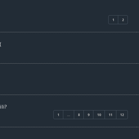
1
2
(
li?
1
…
8
9
10
11
12