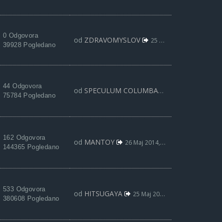
0 Odgovora
od
ZDRAVOMYSLOV
25 Jun 2014, 17:51
39928 Pogledano
44 Odgovora
od
SPECULUM COLUMBAE
30 Maj 2014, 20:0
75784 Pogledano
162 Odgovora
od
MANTOY
26 Maj 2014, 18:51
144365 Pogledano
533 Odgovora
od
HITSUGAYA
25 Maj 2014, 19:17
380608 Pogledano