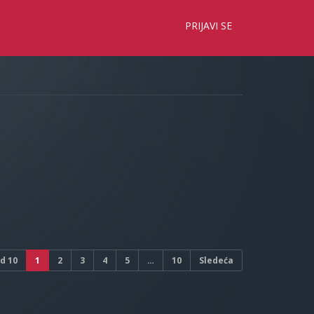
×
PRIJAVI SE
d
10
1
2
3
4
5
…
10
Sledeća