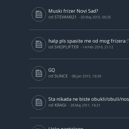
Muski frizer Novi Sad?
od
STEVAN021
-
03 Maj 2015, 00:25
halp pls spasite me od mog frizera :'
od
SHOPLIFTER
-
14 Feb 2016, 21:12
GQ
od
SUNCE
-
08 Jan 2015, 19:39
Sta nikada ne biste obukli/obuli/nosi
od
KRAGI
-
28 Maj 2011, 18:21
Uske pantalone