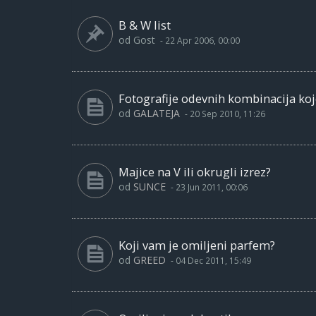
B & W list
od
Gost
-
22 Apr 2006, 00:00
Fotografije odevnih kombinacija ko
od
GALATEJA
-
20 Sep 2010, 11:26
Majice na V ili okrugli izrez?
od
SUNCE
-
23 Jun 2011, 00:06
Koji vam je omiljeni parfem?
od
GREED
-
04 Dec 2011, 15:49