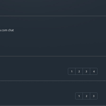
a.com chat
1
2
3
4
1
2
3