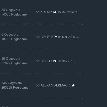
34 Odgovora
od
*DENI*
25 Maj 2016, 20:37
74333 Pogledano
6 Odgovora
od
DELETE
05 Mar 2016, 16:55
18789 Pogledano
16 Odgovora
od
DIRRTY
30 Nov 2015, 23:19
37929 Pogledano
345 Odgovora
od
ALEXANDERMAGIC
06 Okt 2015, 10:54
263565 Pogledano