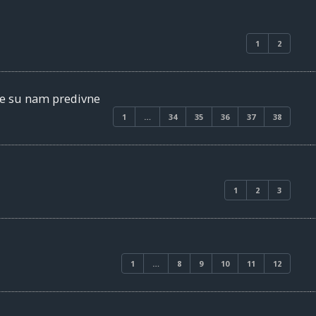
1
2
je su nam predivne
1
…
34
35
36
37
38
1
2
3
1
…
8
9
10
11
12