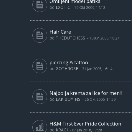
Omiljeni model patika
od
EXOTIC
-
19 Okt 2009, 14:12
Hair Care
od
THEDUTCHESS
-
10 Jun 2008, 18:27
piercing & tattoo
od
GOTHROSE
-
31 Jan 2005, 16:14
Najbolja krema za lice for men!!!
od
LAKIBOY_NS
-
26 Okt 2006, 14:59
H&M First Ever Pride Collection
od
KRAGI
-
07 Jun 2018, 17:28