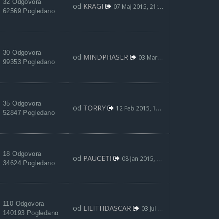
32 Odgovora
od
KRAGI
07 Maj 2015, 21:31
62569 Pogledano
30 Odgovora
od
MINDPHASER
03 Mar 2015, 09:04
99353 Pogledano
35 Odgovora
od
TORRY
12 Feb 2015, 14:18
52847 Pogledano
18 Odgovora
od
PAUCETI
08 Jan 2015, 22:10
34624 Pogledano
110 Odgovora
od
LILITHDASCAR
03 Jul 2014, 05:13
140193 Pogledano