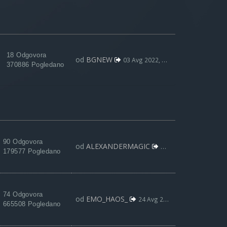
18 Odgovora
od
BGNEW
03 Avg 2022, 09:59
370886 Pogledano
90 Odgovora
od
ALEXANDERMAGIC
01 Jun 2015, 10:58
179577 Pogledano
74 Odgovora
od
EMO_HAOS_
24 Avg 2014, 08:12
665508 Pogledano