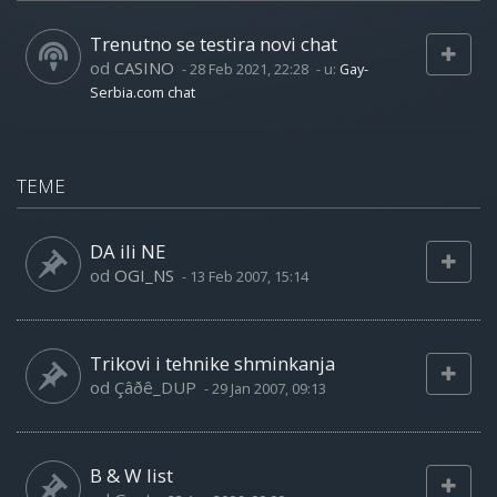
Trenutno se testira novi chat
od
CASINO
-
28 Feb 2021, 22:28
- u:
Gay-
Serbia.com chat
TEME
DA ili NE
od
OGI_NS
-
13 Feb 2007, 15:14
Trikovi i tehnike shminkanja
od
Çâðê_DUP
-
29 Jan 2007, 09:13
B & W list