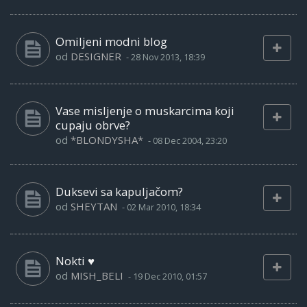
Omiljeni modni blog
od
DESIGNER
-
28 Nov 2013, 18:39
Vase misljenje o muskarcima koji
cupaju obrve?
od
*BLONDYSHA*
-
08 Dec 2004, 23:20
Duksevi sa kapuljačom?
od
SHEYTAN
-
02 Mar 2010, 18:34
Nokti ♥
od
MISH_BELI
-
19 Dec 2010, 01:57