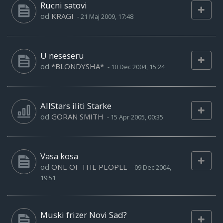
Rucni satovi
od
KRAGI
-
21 Maj 2009, 17:48
U neseseru
od
*BLONDYSHA*
-
10 Dec 2004, 15:24
AllStars iliti Starke
od
GORAN SMITH
-
15 Apr 2005, 00:35
Vasa kosa
od
ONE OF THE PEOPLE
-
09 Dec 2004,
19:51
Muski frizer Novi Sad?