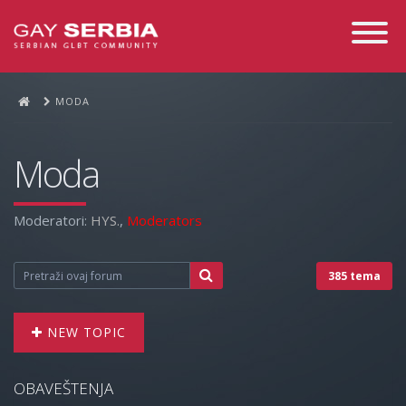
Toggle
Navigati
MODA
Moda
Moderatori:
HYS.
,
Moderators
385 tema
NEW TOPIC
OBAVEŠTENJA