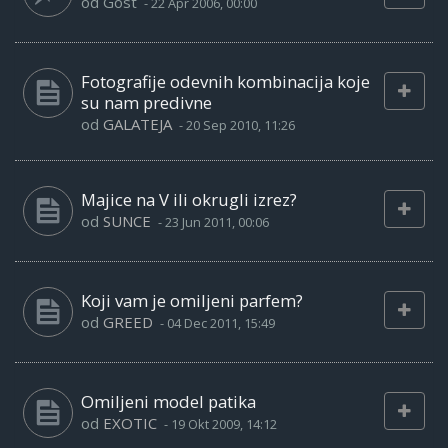
od
Gost
-
22 Apr 2006, 00:00
Fotografije odevnih kombinacija koje
su nam predivne
od
GALATEJA
-
20 Sep 2010, 11:26
Majice na V ili okrugli izrez?
od
SUNCE
-
23 Jun 2011, 00:06
Koji vam je omiljeni parfem?
od
GREED
-
04 Dec 2011, 15:49
Omiljeni model patika
od
EXOTIC
-
19 Okt 2009, 14:12