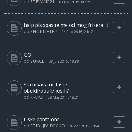
od
STEVAN021
-
03 Maj 2015, 00:25
halp pls spasite me od mog frizera :'(
od
SHOPLIFTER
-
14 Feb 2016, 21:12
GQ
od
SUNCE
-
08 Jan 2015, 19:39
Sta nikada ne biste
obukli/obuli/nosili?
od
KRAGI
-
28 Maj 2011, 18:21
Uske pantalone
od
STIDLJIV-DECKO
-
26 Apr 2015, 21:48