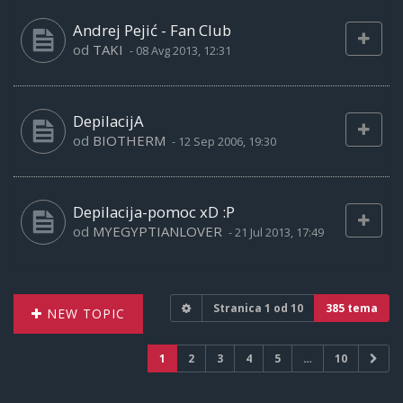
Andrej Pejić - Fan Club
od
TAKI
-
08 Avg 2013, 12:31
DepilacijA
od
BIOTHERM
-
12 Sep 2006, 19:30
Depilacija-pomoc xD :P
od
MYEGYPTIANLOVER
-
21 Jul 2013, 17:49
Stranica
1
od
10
385 tema
NEW TOPIC
1
2
3
4
5
…
10