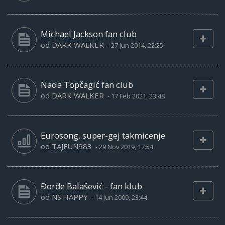
Michael Jackson fan club
od
DARK WALKER
-
27 Jun 2014, 22:25
Nada Topčagić fan club
od
DARK WALKER
-
17 Feb 2021, 23:48
Eurosong, super-gej takmicenje
od
TAJFUN983
-
29 Nov 2019, 17:54
Đorđe Balašević - fan klub
od
NS.HAPPY
-
14 Jun 2009, 23:44