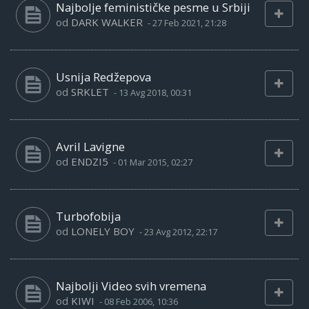
Najbolje feminističke pesme u Srbiji
od
DARK WALKER
-
27 Feb 2021, 21:28
Usnija Redžepova
od
SRKLET
-
13 Avg 2018, 00:31
Avril Lavigne
od
ENDZI5
-
01 Mar 2015, 02:27
Turbofobija
od
LONELY BOY
-
23 Avg 2012, 22:17
Najbolji Video svih vremena
od
KIWI
-
08 Feb 2006, 10:36