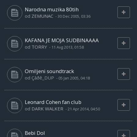
Narodna muzika 80tih
od
ZEMUNAC
-
30 Dec 2005, 03:36
KAFANA JE MOJA SUDBINAAAA
od
TORRY
-
11 Avg 2013, 01:58
Omiljeni soundtrack
od
Çâðê_DUP
-
05 Jan 2005, 04:18
Leonard Cohen fan club
od
DARK WALKER
-
21 Apr 2014, 04:50
Bebi Dol