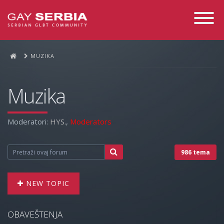
Toggle
Navigati
MUZIKA
Muzika
Moderatori:
HYS.
,
Moderators
986 tema
NEW TOPIC
OBAVEŠTENJA