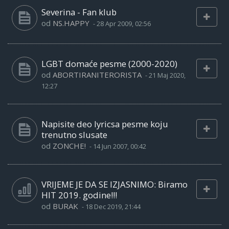
Severina - Fan klub
od
NS.HAPPY
-
28 Apr 2009, 02:56
LGBT domaće pesme (2000-2020)
od
ABORTIRANITERORISTA
-
21 Maj 2020,
12:27
Napisite deo lyricsa pesme koju
trenutno slusate
od
ZONCHE!
-
14 Jun 2007, 00:42
VRIJEME JE DA SE IZJASNIMO: Biramo
HIT 2019. godine!!!
od
BURAK
-
18 Dec 2019, 21:44