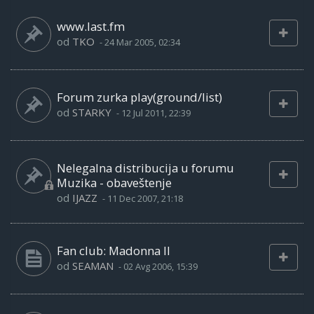
www.last.fm
od
TKO
-
24 Mar 2005, 02:34
Forum zurka play(ground/list)
od
STARKY
-
12 Jul 2011, 22:39
Nelegalna distribucija u forumu
Muzika - obaveštenje
od
IJAZZ
-
11 Dec 2007, 21:18
Fan club: Madonna II
od
SEAMAN
-
02 Avg 2006, 15:39