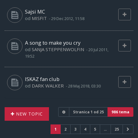
Sajsi MC
od
MISFIT
-
29 Dec 2012, 11:58
A song to make you cry
od
SANJA STEPPENWOLFIN
-
20 Jul 2011,
19:52
ISKAZ fan club
od
DARK WALKER
-
28 Maj 2018, 03:30
Stranica
1
od
25
986 tema
NEW TOPIC
1
2
3
4
5
…
25