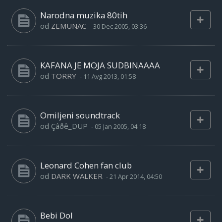
Narodna muzika 80tih
od
ZEMUNAC
-
30 Dec 2005, 03:36
KAFANA JE MOJA SUDBINAAAA
od
TORRY
-
11 Avg 2013, 01:58
Omiljeni soundtrack
od
Çâðê_DUP
-
05 Jan 2005, 04:18
Leonard Cohen fan club
od
DARK WALKER
-
21 Apr 2014, 04:50
Bebi Dol