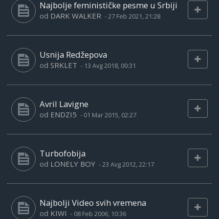
Najbolje feminističke pesme u Srbiji
od
DARK WALKER
-
27 Feb 2021, 21:28
Usnija Redžepova
od
SRKLET
-
13 Avg 2018, 00:31
Avril Lavigne
od
ENDZI5
-
01 Mar 2015, 02:27
Turbofobija
od
LONELY BOY
-
23 Avg 2012, 22:17
Najbolji Video svih vremena
od
KIWI
-
08 Feb 2006, 10:36