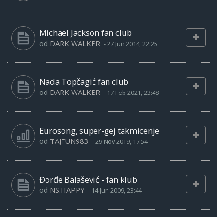
Michael Jackson fan club
od
DARK WALKER
-
27 Jun 2014, 22:25
Nada Topčagić fan club
od
DARK WALKER
-
17 Feb 2021, 23:48
Eurosong, super-gej takmicenje
od
TAJFUN983
-
29 Nov 2019, 17:54
Đorđe Balašević - fan klub
od
NS.HAPPY
-
14 Jun 2009, 23:44