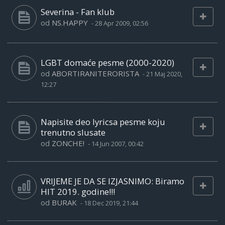
Severina - Fan klub
od
NS.HAPPY
-
28 Apr 2009, 02:56
LGBT domaće pesme (2000-2020)
od
ABORTIRANITERORISTA
-
21 Maj 2020,
12:27
Napisite deo lyricsa pesme koju
trenutno slusate
od
ZONCHE!
-
14 Jun 2007, 00:42
VRIJEME JE DA SE IZJASNIMO: Biramo
HIT 2019. godine!!!
od
BURAK
-
18 Dec 2019, 21:44