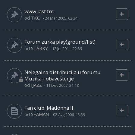
www.last.fm
od
TKO
-
24 Mar 2005, 02:34
Forum zurka play(ground/list)
od
STARKY
-
12 Jul 2011, 22:39
Nelegalna distribucija u forumu
Muzika - obaveštenje
od
IJAZZ
-
11 Dec 2007, 21:18
Fan club: Madonna II
od
SEAMAN
-
02 Avg 2006, 15:39