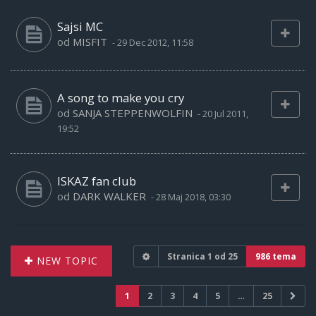
Sajsi MC
od
MISFIT
-
29 Dec 2012, 11:58
A song to make you cry
od
SANJA STEPPENWOLFIN
-
20 Jul 2011,
19:52
ISKAZ fan club
od
DARK WALKER
-
28 Maj 2018, 03:30
Stranica
1
od
25
986 tema
NEW TOPIC
1
2
3
4
5
…
25