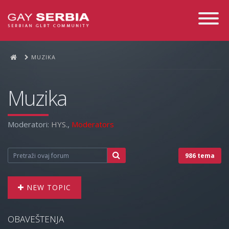
Toggle
Navigati
MUZIKA
Muzika
Moderatori:
HYS.
,
Moderators
986 tema
NEW TOPIC
OBAVEŠTENJA