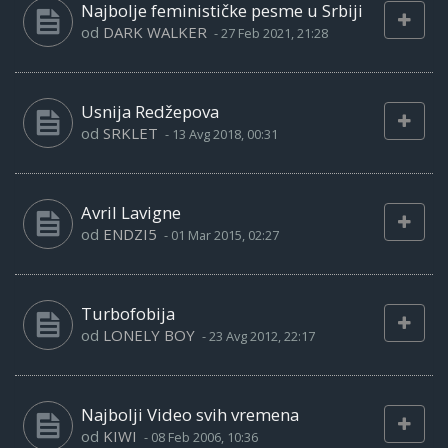
Najbolje feminističke pesme u Srbiji
od
DARK WALKER
-
27 Feb 2021, 21:28
Usnija Redžepova
od
SRKLET
-
13 Avg 2018, 00:31
Avril Lavigne
od
ENDZI5
-
01 Mar 2015, 02:27
Turbofobija
od
LONELY BOY
-
23 Avg 2012, 22:17
Najbolji Video svih vremena
od
KIWI
-
08 Feb 2006, 10:36