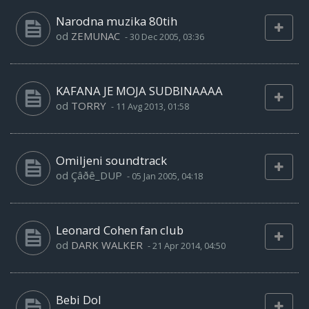
Narodna muzika 80tih
od
ZEMUNAC
-
30 Dec 2005, 03:36
KAFANA JE MOJA SUDBINAAAA
od
TORRY
-
11 Avg 2013, 01:58
Omiljeni soundtrack
od
Çâðê_DUP
-
05 Jan 2005, 04:18
Leonard Cohen fan club
od
DARK WALKER
-
21 Apr 2014, 04:50
Bebi Dol