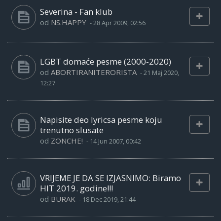
Severina - Fan klub
od
NS.HAPPY
-
28 Apr 2009, 02:56
LGBT domaće pesme (2000-2020)
od
ABORTIRANITERORISTA
-
21 Maj 2020,
12:27
Napisite deo lyricsa pesme koju
trenutno slusate
od
ZONCHE!
-
14 Jun 2007, 00:42
VRIJEME JE DA SE IZJASNIMO: Biramo
HIT 2019. godine!!!
od
BURAK
-
18 Dec 2019, 21:44