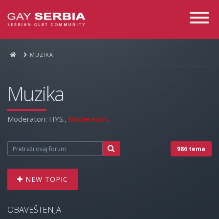
Toggle
Navigati
MUZIKA
Muzika
Moderatori:
HYS.
,
Moderators
986 tema
NEW TOPIC
OBAVEŠTENJA