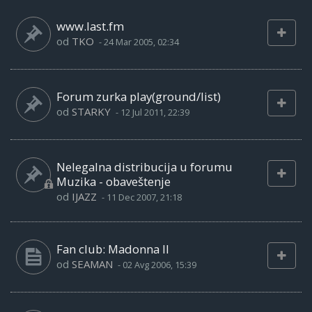
www.last.fm
od
TKO
-
24 Mar 2005, 02:34
Forum zurka play(ground/list)
od
STARKY
-
12 Jul 2011, 22:39
Nelegalna distribucija u forumu
Muzika - obaveštenje
od
IJAZZ
-
11 Dec 2007, 21:18
Fan club: Madonna II
od
SEAMAN
-
02 Avg 2006, 15:39