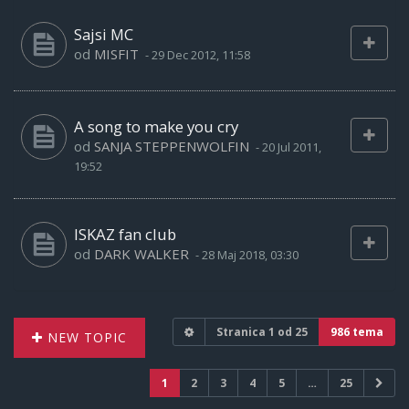
Sajsi MC
od
MISFIT
-
29 Dec 2012, 11:58
A song to make you cry
od
SANJA STEPPENWOLFIN
-
20 Jul 2011,
19:52
ISKAZ fan club
od
DARK WALKER
-
28 Maj 2018, 03:30
Stranica
1
od
25
986 tema
NEW TOPIC
1
2
3
4
5
…
25