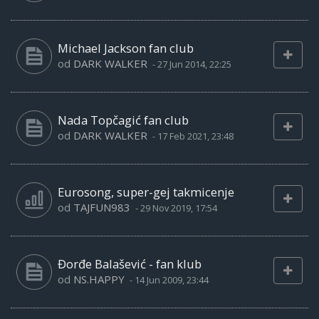
Michael Jackson fan club
od
DARK WALKER
-
27 Jun 2014, 22:25
Nada Topčagić fan club
od
DARK WALKER
-
17 Feb 2021, 23:48
Eurosong, super-gej takmicenje
od
TAJFUN983
-
29 Nov 2019, 17:54
Đorđe Balašević - fan klub
od
NS.HAPPY
-
14 Jun 2009, 23:44