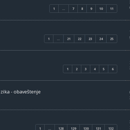
1
…
7
8
9
10
11
1
…
21
22
23
24
25
1
2
3
4
5
6
zika - obaveštenje
1
…
128
129
130
131
132