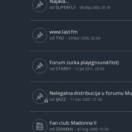
Najava....
od
SUPERFLY
-
06 Maj 2005, 01:47
www.last.fm
od
TKO
-
24 Mar 2005, 02:34
Forum zurka play(ground/list)
od
STARKY
-
12 Jul 2011, 22:39
Nelegalna distribucija u forumu Mu
od
IJAZZ
-
11 Dec 2007, 21:18
Fan club: Madonna II
od
SEAMAN
-
02 Avg 2006, 15:39