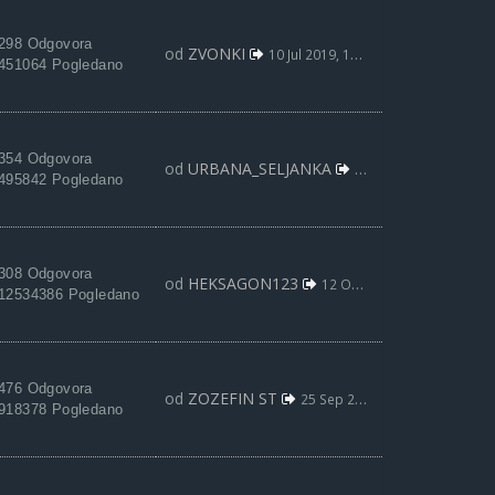
298 Odgovora
od
ZVONKI
10 Jul 2019, 10:34
451064 Pogledano
354 Odgovora
od
URBANA_SELJANKA
19 Dec 2018, 22:38
495842 Pogledano
308 Odgovora
od
HEKSAGON123
12 Okt 2018, 22:44
12534386 Pogledano
476 Odgovora
od
ZOZEFIN ST
25 Sep 2015, 07:51
918378 Pogledano