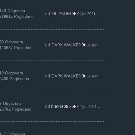
173 Odgovora
od
FILIPKUM
04 Jul 2021, 20:30
219915 Pogledano
90 Odgovora
od
DARK WALKER
28 Jun 2021, 15:27
120687 Pogledano
10 Odgovora
od
DARK WALKER
24 Jun 2021, 07:00
9480 Pogledano
7 Odgovora
od
briona085
04 Jun 2021, 05:53
23792 Pogledano
167 Odgovora