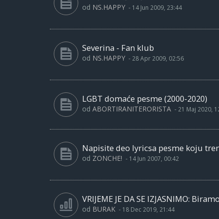
od
NS.HAPPY
-
14 Jun 2009, 23:44
Severina - Fan klub
od
NS.HAPPY
-
28 Apr 2009, 02:56
LGBT domaće pesme (2000-2020)
od
ABORTIRANITERORISTA
-
21 Maj 2020, 1
Napisite deo lyricsa pesme koju tre
od
ZONCHE!
-
14 Jun 2007, 00:42
VRIJEME JE DA SE IZJASNIMO: Biramo 
od
BURAK
-
18 Dec 2019, 21:44