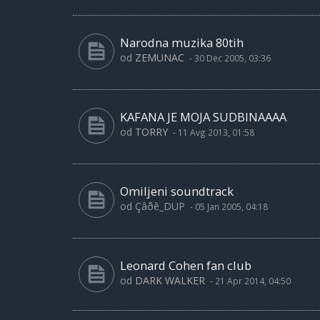
Narodna muzika 80tih
od
ZEMUNAC
-
30 Dec 2005, 03:36
KAFANA JE MOJA SUDBINAAAA
od
TORRY
-
11 Avg 2013, 01:58
Omiljeni soundtrack
od
Çâðê_DUP
-
05 Jan 2005, 04:18
Leonard Cohen fan club
od
DARK WALKER
-
21 Apr 2014, 04:50