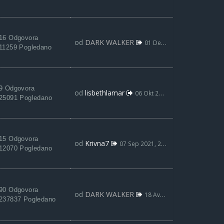
16 Odgovora
od
DARK WALKER
01 Dec 2021, 18:46
11259 Pogledano
9 Odgovora
od
lisbethlamar
06 Okt 2021, 06:04
25091 Pogledano
15 Odgovora
od
Krivna7
07 Sep 2021, 22:25
12070 Pogledano
90 Odgovora
od
DARK WALKER
18 Avg 2021, 08:50
237837 Pogledano