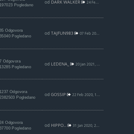
od
DARK WALKER
24 Feb 2021, 21:40
197023 Pogledano
85 Odgovora
od
TAJFUN983
07 Feb 2021, 22:42
35040 Pogledano
7 Odgovora
od
LEDENA_
20 Jan 2021, 05:07
13285 Pogledano
1237 Odgovora
od
GOSSIP
22 Feb 2020, 12:15
2382503 Pogledano
24 Odgovora
od
HIPPO...
31 Jan 2020, 20:26
37700 Pogledano