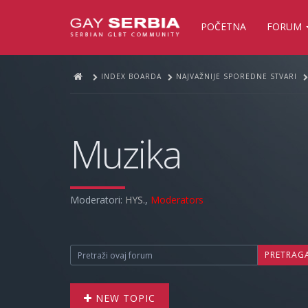
POČETNA
FORUM
INDEX BOARDA
NAJVAŽNIJE SPOREDNE STVARI
Muzika
Moderatori:
HYS.
,
Moderators
PRETRAG
NEW TOPIC