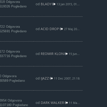
318 Odgovora
od
BLADY
13 Jan 2015, 01:49
619326 Pogledano
722 Odgovora
od
ACID DROP
27 Maj 2014, 16:03
525691 Pogledano
172 Odgovora
od
REOMIR KLON
15 Jun 2013, 02:05
337716 Pogledano
0 Odgovora
od
IJAZZ
11 Dec 2007, 21:18
30589 Pogledano
3954 Odgovora
od
DARK WALKER
11 Mar 2022, 02:14
1107180 Pogledano