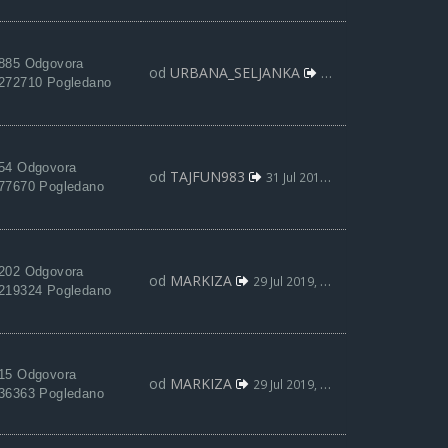
885 Odgovora
od
URBANA_SELJANKA
02 Avg 2019, 01:25
272710 Pogledano
54 Odgovora
od
TAJFUN983
31 Jul 2019, 19:49
77670 Pogledano
202 Odgovora
od
MARKIZA
29 Jul 2019, 19:26
219324 Pogledano
15 Odgovora
od
MARKIZA
29 Jul 2019, 19:25
36363 Pogledano