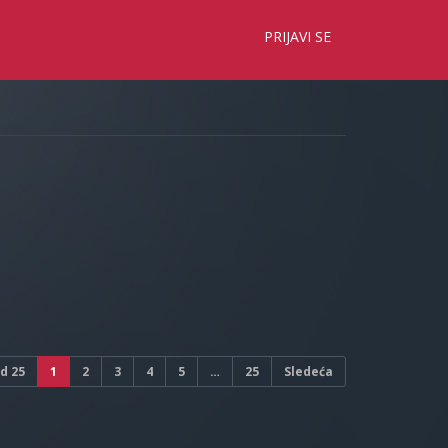
×
PRIJAVI SE
d
25
1
2
3
4
5
…
25
Sledeća