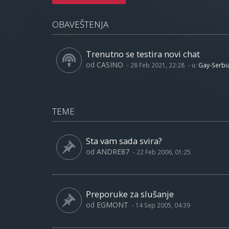
OBAVEŠTENJA
Trenutno se testira novi chat
od
CASINO
-
28 Feb 2021, 22:28
- u:
Gay-Serbi
TEME
Sta vam sada svira?
od
ANDRE87
-
22 Feb 2006, 01:25
Preporuke za slušanje
od
EGMONT
-
14 Sep 2005, 04:39