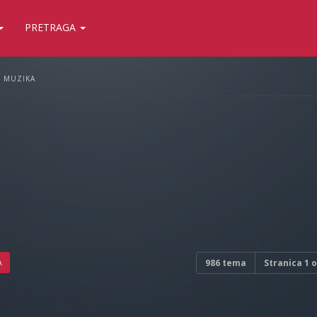
PRETRAGA
MUZIKA
A
986 tema
Stranica
1
o