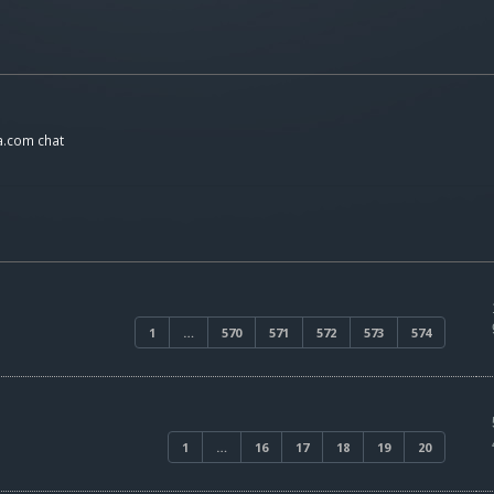
a.com chat
1
…
570
571
572
573
574
1
…
16
17
18
19
20