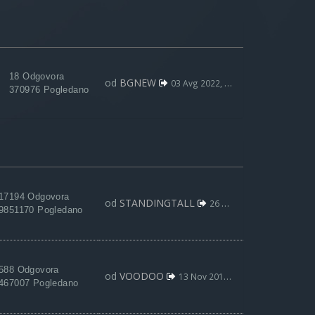
18 Odgovora
od
BGNEW
03 Avg 2022, 09:59
370976 Pogledano
17194 Odgovora
od
STANDINGTALL
26 Nov 2021, 16:41
9851170 Pogledano
588 Odgovora
od
VOODOO
13 Nov 2019, 21:36
467007 Pogledano