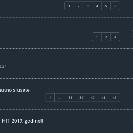
1
2
3
4
5
6
1
2
3
2:27
nutno slusate
1
…
38
39
40
41
42
HIT 2019. godine!!!