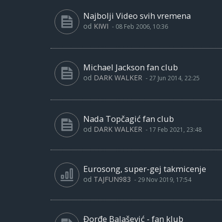
Najbolji Video svih vremena
od
KIWI
-
08 Feb 2006, 10:36
Michael Jackson fan club
od
DARK WALKER
-
27 Jun 2014, 22:25
Nada Topčagić fan club
od
DARK WALKER
-
17 Feb 2021, 23:48
Eurosong, super-gej takmicenje
od
TAJFUN983
-
29 Nov 2019, 17:54
Đorđe Balašević - fan klub