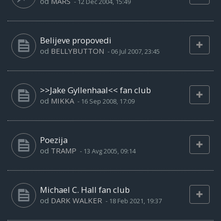
od
MARS
-
12 Dec 2004, 15:49
Belijeve propovedi
od
BELLYBUTTON
-
06 Jul 2007, 23:45
>>Jake Gyllenhaal<< fan club
od
MIKKA
-
16 Sep 2008, 17:09
Poezija
od
TRAMP
-
13 Avg 2005, 09:14
Michael C. Hall fan club
od
DARK WALKER
-
18 Feb 2021, 19:37