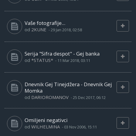
Vaše fotografije...
od
2KUNE
-
29 Jan 2018, 02:58
Serija "Sifra despot" - Gej banka
od
*STATUS*
-
11 Mar 2018, 03:11
Dnevnik Gej Tinejdžera - Dnevnik Gej
Momka
od
DARIOROMANOV
-
25 Dec 2017, 06:12
Omiljeni negativci
od
WILHELMINA
-
03 Nov 2006, 15:11