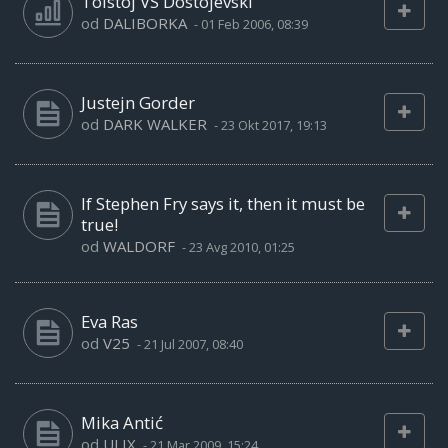
Tolstoj VS Dostojevski
od
DALIBORKA
-
01 Feb 2006, 08:39
Justejn Gorder
od
DARK WALKER
-
23 Okt 2017, 19:13
If Stephen Fry says it, then it must be
true!
od
WALDORF
-
23 Avg 2010, 01:25
Eva Ras
od
V25
-
21 Jul 2007, 08:40
Mika Antić
od
ULIX
-
21 Mar 2009, 15:24