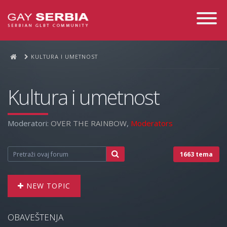
Toggle
Navigati
KULTURA I UMETNOST
Kultura i umetnost
Moderatori:
OVER THE RAINBOW
,
Moderators
1663 tema
NEW TOPIC
OBAVEŠTENJA