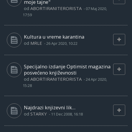
moje tajne"
od
ABORTIRANITERORISTA
-
07 Maj 2020,
17:59
Kultura u vreme karantina
od
MRLE
-
26 Apr 2020, 10:22
Specijalno izdanje Optimist magazina
posvećeno književnosti
od
ABORTIRANITERORISTA
-
24 Apr 2020,
15:28
Najdrazi knjizevni lik...
od
STARKY
-
11 Dec 2008, 16:18