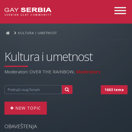
Toggle
Navigati
KULTURA I UMETNOST
Kultura i umetnost
Moderatori:
OVER THE RAINBOW
,
Moderators
1663 tema
NEW TOPIC
OBAVEŠTENJA