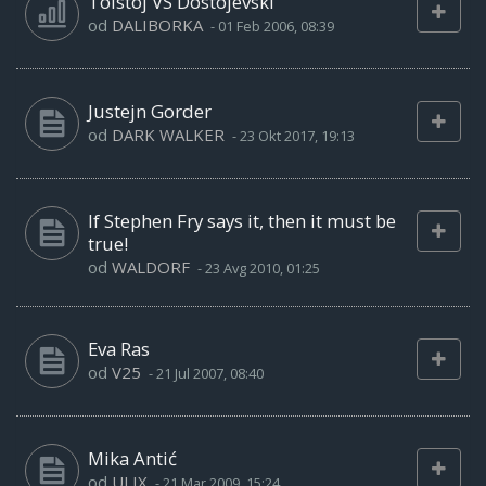
Tolstoj VS Dostojevski
od
DALIBORKA
-
01 Feb 2006, 08:39
Justejn Gorder
od
DARK WALKER
-
23 Okt 2017, 19:13
If Stephen Fry says it, then it must be
true!
od
WALDORF
-
23 Avg 2010, 01:25
Eva Ras
od
V25
-
21 Jul 2007, 08:40
Mika Antić
od
ULIX
-
21 Mar 2009, 15:24