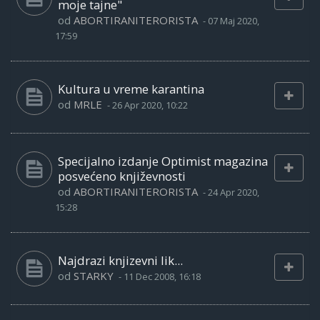
moje tajne"
od
ABORTIRANITERORISTA
-
07 Maj 2020,
17:59
Kultura u vreme karantina
od
MRLE
-
26 Apr 2020, 10:22
Specijalno izdanje Optimist magazina
posvećeno književnosti
od
ABORTIRANITERORISTA
-
24 Apr 2020,
15:28
Najdrazi knjizevni lik...
od
STARKY
-
11 Dec 2008, 16:18