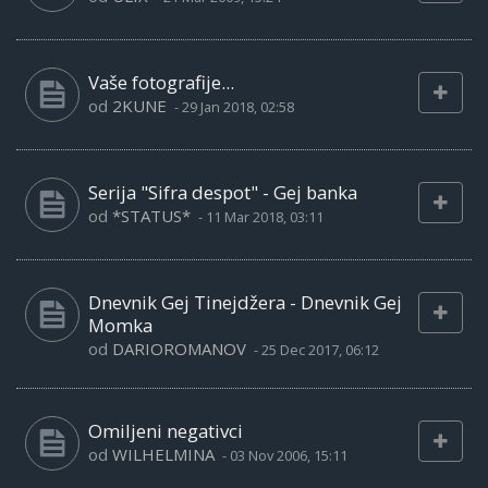
Vaše fotografije...
od
2KUNE
-
29 Jan 2018, 02:58
Serija "Sifra despot" - Gej banka
od
*STATUS*
-
11 Mar 2018, 03:11
Dnevnik Gej Tinejdžera - Dnevnik Gej
Momka
od
DARIOROMANOV
-
25 Dec 2017, 06:12
Omiljeni negativci
od
WILHELMINA
-
03 Nov 2006, 15:11