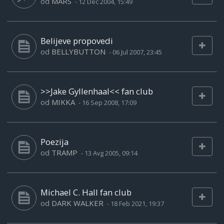
od
MARS
-
12 Dec 2004, 15:49
Belijeve propovedi
od
BELLYBUTTON
-
06 Jul 2007, 23:45
>>Jake Gyllenhaal<< fan club
od
MIKKA
-
16 Sep 2008, 17:09
Poezija
od
TRAMP
-
13 Avg 2005, 09:14
Michael C. Hall fan club
od
DARK WALKER
-
18 Feb 2021, 19:37