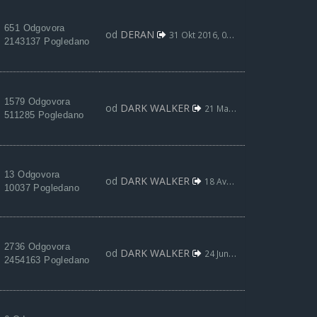
651 Odgovora
od
DERAN
31 Okt 2016, 03:16
2143137 Pogledano
1579 Odgovora
od
DARK WALKER
21 Mar 2022, 16:05
511285 Pogledano
13 Odgovora
od
DARK WALKER
18 Avg 2021, 10:37
10037 Pogledano
2736 Odgovora
od
DARK WALKER
24 Jun 2021, 07:16
2454163 Pogledano