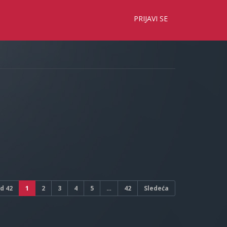
×
PRIJAVI SE
d
42
1
2
3
4
5
…
42
Sledeća