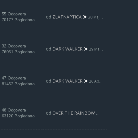
55 Odgovora
od
ZLATNAPTICA
30 Maj 2018, 18:51
70177 Pogledano
32 Odgovora
od
DARK WALKER
29 Maj 2018, 14:49
76061 Pogledano
47 Odgovora
od
DARK WALKER
26 Apr 2018, 15:47
81452 Pogledano
48 Odgovora
od
OVER THE RAINBOW
12 Mar 2018, 22:52
63120 Pogledano