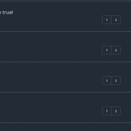
e true!
1
2
1
2
1
2
1
2