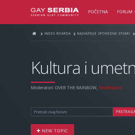
POČETNA
FORUM
INDEX BOARDA
NAJVAŽNIJE SPOREDNE STVARI
Kultura i umet
Moderatori:
OVER THE RAINBOW
,
Moderators
PRETRAG
NEW TOPIC