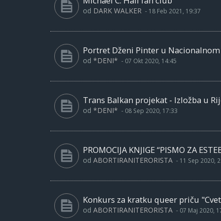
Michael C. Hall fan club
od
DARK WALKER
-
18 Feb 2021, 19:37
Portret Dženi Pinter u Nacionalno
od
*DENI*
-
07 Okt 2020, 14:45
Trans Balkan projekat - Izložba u Rij
od
*DENI*
-
08 Sep 2020, 17:33
PROMOCIJA KNJIGE “PISMO ZA ESTE
od
ABORTIRANITERORISTA
-
11 Sep 2020, 2
Konkurs za kratku queer priču "Cvet
od
ABORTIRANITERORISTA
-
07 Maj 2020, 1