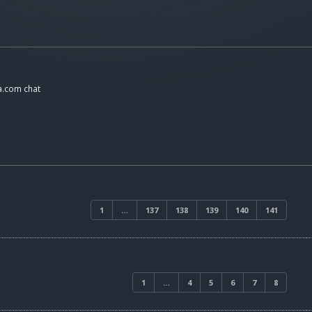
a.com chat
1
…
137
138
139
140
141
1
…
4
5
6
7
8