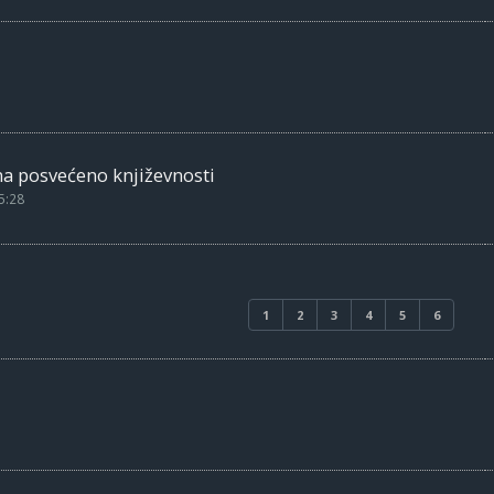
na posvećeno književnosti
5:28
1
2
3
4
5
6