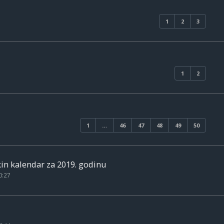
1
2
3
1
2
1
…
46
47
48
49
50
n kalendar za 2019. godinu
0:27