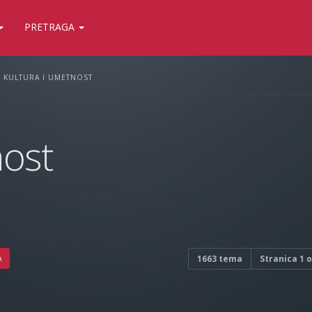
PRETRAGA
KULTURA I UMETNOST
nost
A
1663 tema
Stranica
1
o