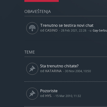
OBAVEŠTENJA
Trenutno se testira novi chat
od
CASINO
-
28 Feb 2021, 22:28
- u:
Gay-Serbi
TEME
Sta trenutno chitate?
od
KATARINA
-
30 Nov 2004, 10:50
Pozoriste
od
HYS.
-
15 Mar 2010, 11:32