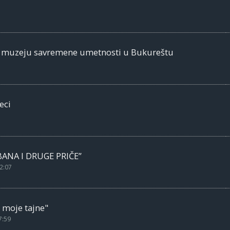
m muzeju savremene umetnosti u Bukureštu
eci
BANA I DRUGE PRIČE”
2:07
 moje tajne"
7:59