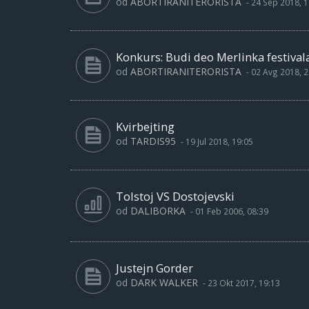
od
ABORTIRANITERORISTA
-
24 Sep 2018, 1
Konkurs: Budi deo Merlinka festival
od
ABORTIRANITERORISTA
-
02 Avg 2018, 2
Kvirbejting
od
TARDIS95
-
19 Jul 2018, 19:05
Tolstoj VS Dostojevski
od
DALIBORKA
-
01 Feb 2006, 08:39
Justejn Gorder
od
DARK WALKER
-
23 Okt 2017, 19:13