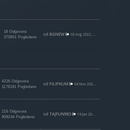
18 Odgovora
od
BGNEW
03 Avg 2022, 09:59
370951 Pogledano
4226 Odgovora
od
FILIPKUM
04 Nov 2023, 13:52
1179241 Pogledano
216 Odgovora
od
TAJFUN983
19 Jan 2018, 18:56
908244 Pogledano