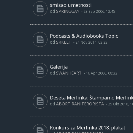
smisao umetnosti
od
SPRINGGAY
-
23 Sep 2006, 12:45
Podcasts & Audiobooks Topic
od
SRKLET
-
24 Nov 2014, 03:23
Galerija
od
SWANHEART
-
16 Apr 2006, 08:32
Deseta Merlinka: Štampamo Merlinki
od
ABORTIRANITERORISTA
-
25 Okt 2018, 1
Konkurs za Merlinka 2018. plakat