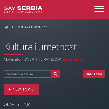
Toggle
Navigati
KULTURA I UMETNOST
Kultura i umetnost
Moderatori:
OVER THE RAINBOW
,
Moderators
1663 tema
NEW TOPIC
OBAVEŠTENJA