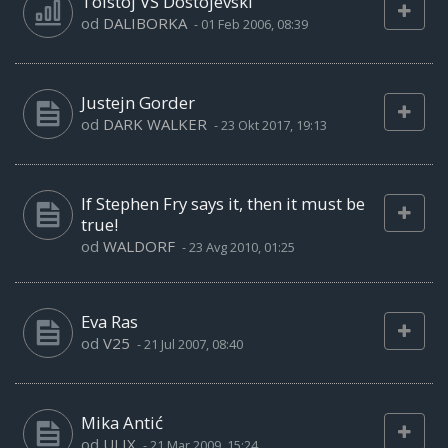
Tolstoj VS Dostojevski
od
DALIBORKA
-
01 Feb 2006, 08:39
Justejn Gorder
od
DARK WALKER
-
23 Okt 2017, 19:13
If Stephen Fry says it, then it must be
true!
od
WALDORF
-
23 Avg 2010, 01:25
Eva Ras
od
V25
-
21 Jul 2007, 08:40
Mika Antić
od
ULIX
-
21 Mar 2009, 15:24