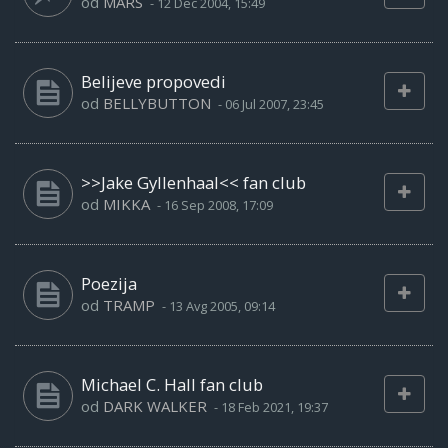
od
MARS
-
12 Dec 2004, 15:49
Belijeve propovedi
od
BELLYBUTTON
-
06 Jul 2007, 23:45
>>Jake Gyllenhaal<< fan club
od
MIKKA
-
16 Sep 2008, 17:09
Poezija
od
TRAMP
-
13 Avg 2005, 09:14
Michael C. Hall fan club
od
DARK WALKER
-
18 Feb 2021, 19:37