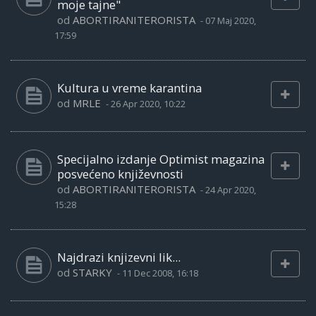
moje tajne"
od
ABORTIRANITERORISTA
-
07 Maj 2020,
17:59
Kultura u vreme karantina
od
MRLE
-
26 Apr 2020, 10:22
Specijalno izdanje Optimist magazina
posvećeno književnosti
od
ABORTIRANITERORISTA
-
24 Apr 2020,
15:28
Najdrazi knjizevni lik...
od
STARKY
-
11 Dec 2008, 16:18