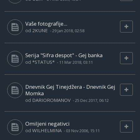
Vaše fotografije...
od
2KUNE
-
29 Jan 2018, 02:58
Serija "Sifra despot" - Gej banka
od
*STATUS*
-
11 Mar 2018, 03:11
Dnevnik Gej Tinejdžera - Dnevnik Gej
Momka
od
DARIOROMANOV
-
25 Dec 2017, 06:12
Omiljeni negativci
od
WILHELMINA
-
03 Nov 2006, 15:11