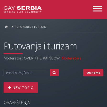
Toggle
Navigati
PUTOVANJA I TURIZAM
Putovanja i turizam
Moderatori:
OVER THE RAINBOW
,
Moderators
293 tema
NEW TOPIC
OBAVEŠTENJA