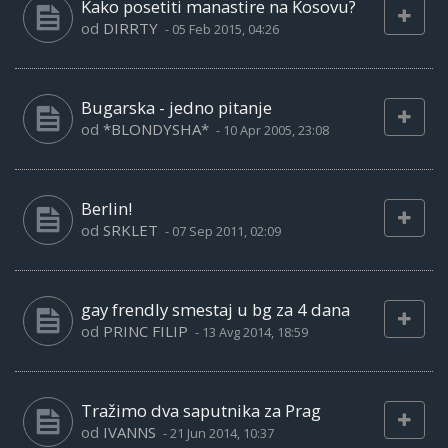
Kako posetiti manastire na Kosovu?
od
DIRRTY
-
05 Feb 2015, 04:26
Bugarska - jedno pitanje
od
*BLONDYSHA*
-
10 Apr 2005, 23:08
Berlin!
od
SRKLET
-
07 Sep 2011, 02:09
gay frendly smestaj u bg za 4 dana
od
PRINC FILIP
-
13 Avg 2014, 18:59
Tražimo dva saputnika za Prag
od
IVANNS
-
21 Jun 2014, 10:37