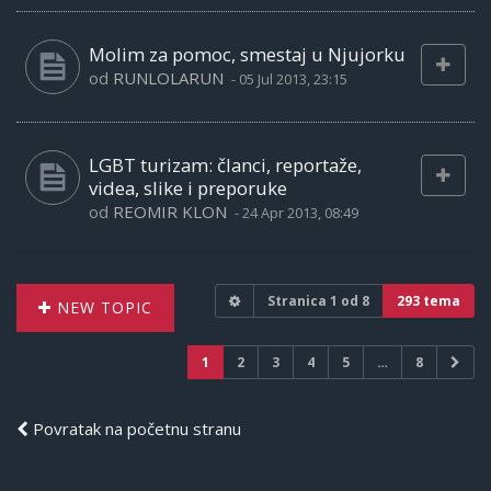
Molim za pomoc, smestaj u Njujorku
od
RUNLOLARUN
-
05 Jul 2013, 23:15
LGBT turizam: članci, reportaže,
videa, slike i preporuke
od
REOMIR KLON
-
24 Apr 2013, 08:49
Stranica
1
od
8
293 tema
NEW TOPIC
1
2
3
4
5
…
8
Povratak na početnu stranu