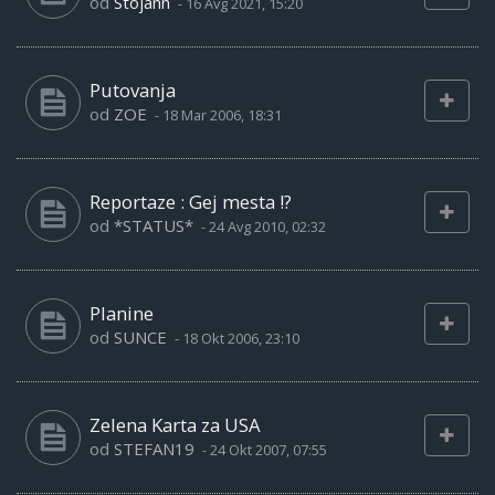
od
Stojann
-
16 Avg 2021, 15:20
Putovanja
od
ZOE
-
18 Mar 2006, 18:31
Reportaze : Gej mesta !?
od
*STATUS*
-
24 Avg 2010, 02:32
Planine
od
SUNCE
-
18 Okt 2006, 23:10
Zelena Karta za USA
od
STEFAN19
-
24 Okt 2007, 07:55