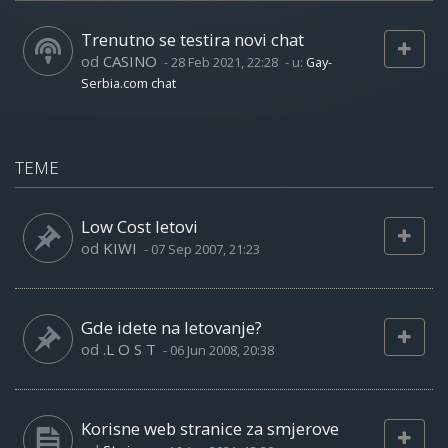
Trenutno se testira novi chat
od
CASINO
-
28 Feb 2021, 22:28
- u:
Gay-
Serbia.com chat
TEME
Low Cost letovi
od
KIWI
-
07 Sep 2007, 21:23
Gde idete na letovanje?
od
.L O S T
-
06 Jun 2008, 20:38
Korisne web stranice za smjerove