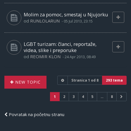
Molim za pomoc, smestaj u Njujorku
od
RUNLOLARUN
-
05 Jul 2013, 23:15
LGBT turizam: članci, reportaže,
videa, slike i preporuke
od
REOMIR KLON
-
24 Apr 2013, 08:49
Stranica
1
od
8
293 tema
NEW TOPIC
1
2
3
4
5
…
8
Povratak na početnu stranu