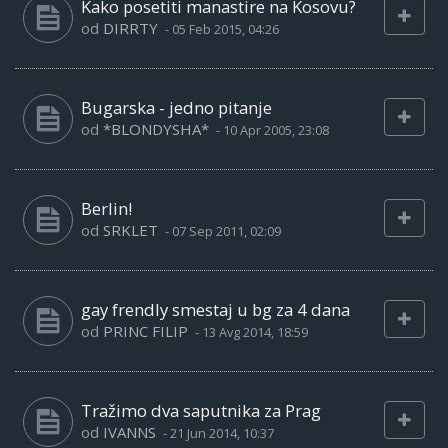
Kako posetiti manastire na Kosovu?
od
DIRRTY
-
05 Feb 2015, 04:26
Bugarska - jedno pitanje
od
*BLONDYSHA*
-
10 Apr 2005, 23:08
Berlin!
od
SRKLET
-
07 Sep 2011, 02:09
gay frendly smestaj u bg za 4 dana
od
PRINC FILIP
-
13 Avg 2014, 18:59
Tražimo dva saputnika za Prag
od
IVANNS
-
21 Jun 2014, 10:37