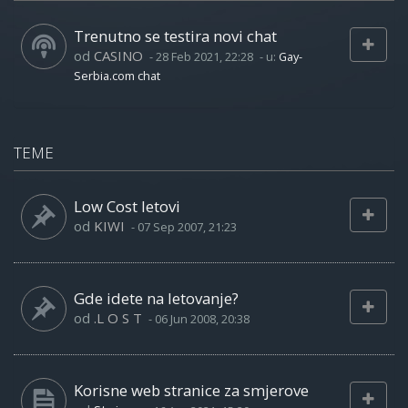
Trenutno se testira novi chat
od
CASINO
-
28 Feb 2021, 22:28
- u:
Gay-
Serbia.com chat
TEME
Low Cost letovi
od
KIWI
-
07 Sep 2007, 21:23
Gde idete na letovanje?
od
.L O S T
-
06 Jun 2008, 20:38
Korisne web stranice za smjerove