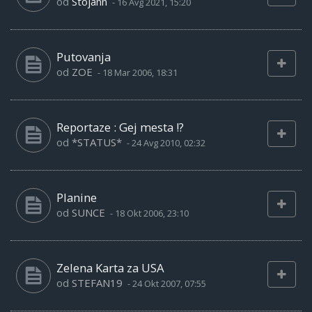
od
Stojann
-
16 Avg 2021, 15:20
Putovanja
od
ZOE
-
18 Mar 2006, 18:31
Reportaze : Gej mesta !?
od
*STATUS*
-
24 Avg 2010, 02:32
Planine
od
SUNCE
-
18 Okt 2006, 23:10
Zelena Karta za USA
od
STEFAN19
-
24 Okt 2007, 07:55