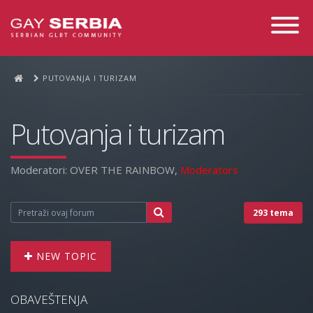
Toggle
Navigati
PUTOVANJA I TURIZAM
Putovanja i turizam
Moderatori:
OVER THE RAINBOW
,
Moderators
293 tema
NEW TOPIC
OBAVEŠTENJA