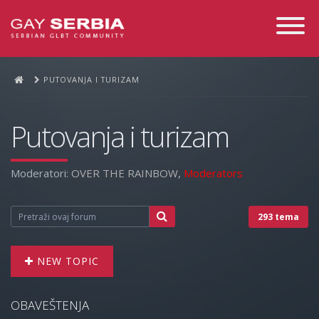
Toggle
Navigati
PUTOVANJA I TURIZAM
Putovanja i turizam
Moderatori:
OVER THE RAINBOW
,
Moderators
293 tema
NEW TOPIC
OBAVEŠTENJA