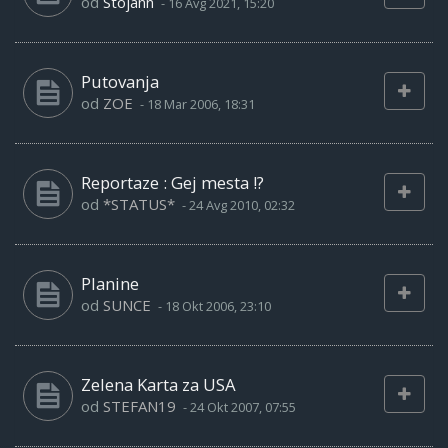
od
Stojann
-
16 Avg 2021, 15:20
Putovanja
od
ZOE
-
18 Mar 2006, 18:31
Reportaze : Gej mesta !?
od
*STATUS*
-
24 Avg 2010, 02:32
Planine
od
SUNCE
-
18 Okt 2006, 23:10
Zelena Karta za USA
od
STEFAN19
-
24 Okt 2007, 07:55