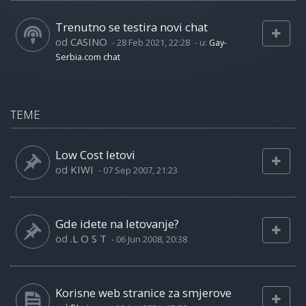
Trenutno se testira novi chat
od
CASINO
-
28 Feb 2021, 22:28
- u:
Gay-
Serbia.com chat
TEME
Low Cost letovi
od
KIWI
-
07 Sep 2007, 21:23
Gde idete na letovanje?
od
.L O S T
-
06 Jun 2008, 20:38
Korisne web stranice za smjerove