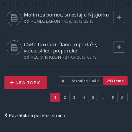
Molim za pomoc, smestaj u Njujorku
od
RUNLOLARUN
-
05 Jul 2013, 23:15
LGBT turizam: članci, reportaže,
videa, slike i preporuke
od
REOMIR KLON
-
24 Apr 2013, 08:49
Stranica
1
od
8
293 tema
NEW TOPIC
1
2
3
4
5
…
8
Povratak na početnu stranu