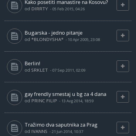
Kako posetiti manastire na Kosovu?
od
DIRRTY
-
05 Feb 2015, 04:26
Bugarska - jedno pitanje
od
*BLONDYSHA*
-
10 Apr 2005, 23:08
Berlin!
od
SRKLET
-
07 Sep 2011, 02:09
gay frendly smestaj u bg za 4 dana
od
PRINC FILIP
-
13 Avg 2014, 18:59
Tražimo dva saputnika za Prag
od
IVANNS
-
21 Jun 2014, 10:37