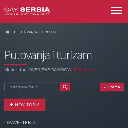
Toggle
Navigati
PUTOVANJA I TURIZAM
Putovanja i turizam
Moderatori:
OVER THE RAINBOW
,
Moderators
293 tema
NEW TOPIC
OBAVEŠTENJA