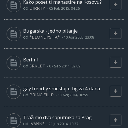
Kako posetiti manastire na Kosovu?
od
DIRRTY
-
05 Feb 2015, 04:26
Bugarska - jedno pitanje
od
*BLONDYSHA*
-
10 Apr 2005, 23:08
Berlin!
od
SRKLET
-
07 Sep 2011, 02:09
gay frendly smestaj u bg za 4 dana
od
PRINC FILIP
-
13 Avg 2014, 18:59
Tražimo dva saputnika za Prag
od
IVANNS
-
21 Jun 2014, 10:37