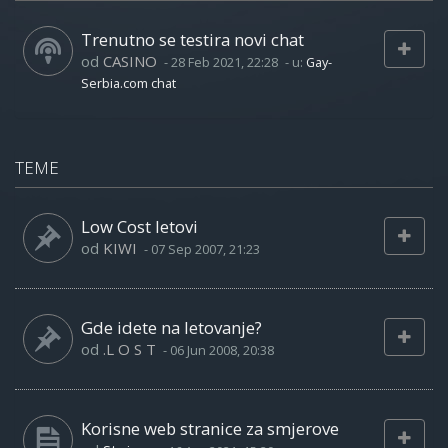
Trenutno se testira novi chat
od
CASINO
-
28 Feb 2021, 22:28
- u:
Gay-
Serbia.com chat
TEME
Low Cost letovi
od
KIWI
-
07 Sep 2007, 21:23
Gde idete na letovanje?
od
.L O S T
-
06 Jun 2008, 20:38
Korisne web stranice za smjerove