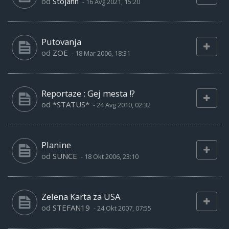
od
Stojann
-
16 Avg 2021, 15:20
Putovanja
od
ZOE
-
18 Mar 2006, 18:31
Reportaze : Gej mesta !?
od
*STATUS*
-
24 Avg 2010, 02:32
Planine
od
SUNCE
-
18 Okt 2006, 23:10
Zelena Karta za USA
od
STEFAN19
-
24 Okt 2007, 07:55