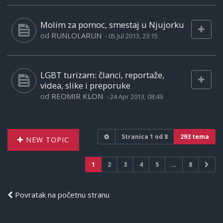
Molim za pomoc, smestaj u Njujorku
od
RUNLOLARUN
-
05 Jul 2013, 23:15
LGBT turizam: članci, reportaže,
videa, slike i preporuke
od
REOMIR KLON
-
24 Apr 2013, 08:49
Stranica
1
od
8
293 tema
NEW TOPIC
1
2
3
4
5
…
8
Povratak na početnu stranu