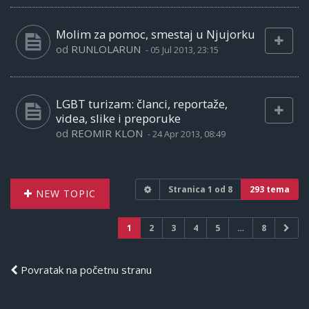
Molim za pomoc, smestaj u Njujorku
od
RUNLOLARUN
-
05 Jul 2013, 23:15
LGBT turizam: članci, reportaže,
videa, slike i preporuke
od
REOMIR KLON
-
24 Apr 2013, 08:49
Stranica
1
od
8
293 tema
NEW TOPIC
1
2
3
4
5
…
8
Povratak na početnu stranu