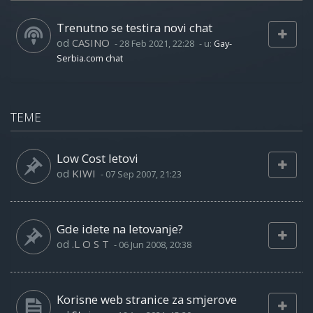
Trenutno se testira novi chat
od
CASINO
-
28 Feb 2021, 22:28
- u:
Gay-
Serbia.com chat
TEME
Low Cost letovi
od
KIWI
-
07 Sep 2007, 21:23
Gde idete na letovanje?
od
.L O S T
-
06 Jun 2008, 20:38
Korisne web stranice za smjerove