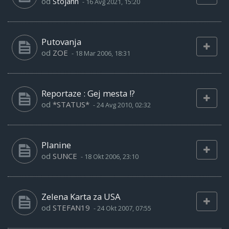
od
Stojann
-
16 Avg 2021, 15:20
Putovanja
od
ZOE
-
18 Mar 2006, 18:31
Reportaze : Gej mesta !?
od
*STATUS*
-
24 Avg 2010, 02:32
Planine
od
SUNCE
-
18 Okt 2006, 23:10
Zelena Karta za USA
od
STEFAN19
-
24 Okt 2007, 07:55