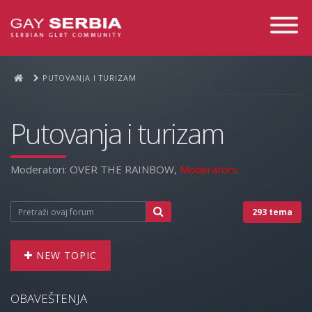
Toggle
Navigati
PUTOVANJA I TURIZAM
Putovanja i turizam
Moderatori:
OVER THE RAINBOW
,
Moderators
293 tema
NEW TOPIC
OBAVEŠTENJA