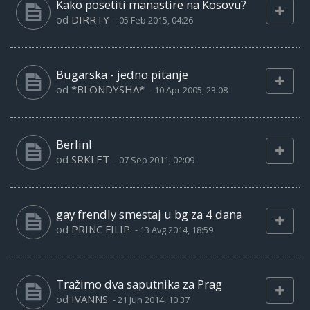
Kako posetiti manastire na Kosovu?
od
DIRRTY
-
05 Feb 2015, 04:26
Bugarska - jedno pitanje
od
*BLONDYSHA*
-
10 Apr 2005, 23:08
Berlin!
od
SRKLET
-
07 Sep 2011, 02:09
gay frendly smestaj u bg za 4 dana
od
PRINC FILIP
-
13 Avg 2014, 18:59
Tražimo dva saputnika za Prag
od
IVANNS
-
21 Jun 2014, 10:37