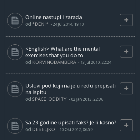
Online nastupi i zarada
od
*DENI*
-
24 Jul 2014, 19:10
<English> What are the mental
exercises that you do to
od
KORVINODAMBERA
-
13 Jul 2010, 22:24
Uslovi pod kojima je u redu prepisati
na ispitu
od
SPACE_ODDITY
-
02 Jan 2013, 22:36
Sa 23 godine upisati faks? Je li kasno?
od
DEBELJKO
-
10 Okt 2012, 06:59