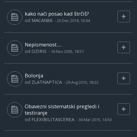
kako naći posao kad štrčiš?
od
MACAN86
-
20 Dec 2014, 16:04
Nepismenost....
od
OZIRIS
-
16 Nov 2005, 18:57
Bolonja
od
ZLATNAPTICA
-
29 Avg 2015, 18:22
Obavezni sistematski pregledi i
testiranje
od
FLEXIBILITASCEREA
-
30 Mar 2015, 14:50