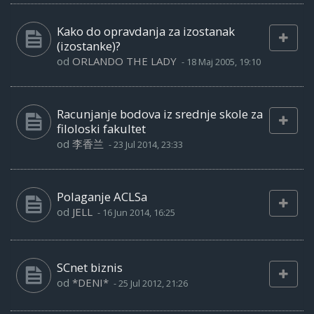
Kako do opravdanja za izostanak
(izostanke)?
od
ORLANDO THE LADY
-
18 Maj 2005, 19:10
Racunjanje bodova iz srednje skole za
filoloski fakultet
od
李香兰
-
23 Jul 2014, 23:33
Polaganje ACLSa
od
JELL
-
16 Jun 2014, 16:25
SCnet biznis
od
*DENI*
-
25 Jul 2012, 21:26