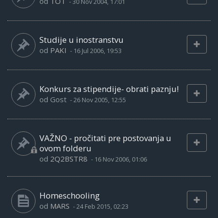
od
TOT
-
30 Nov 2004, 17:01
Studije u inostranstvu
od
PAKI
-
16 Jul 2006, 19:53
Konkurs za stipendije- obrati paznju!
od
Gost
-
26 Nov 2005, 12:55
VAŽNO - pročitati pre postovanja u
ovom folderu
od
2Q2BSTR8
-
16 Nov 2006, 01:06
Homeschooling
od
MARS
-
24 Feb 2015, 02:23