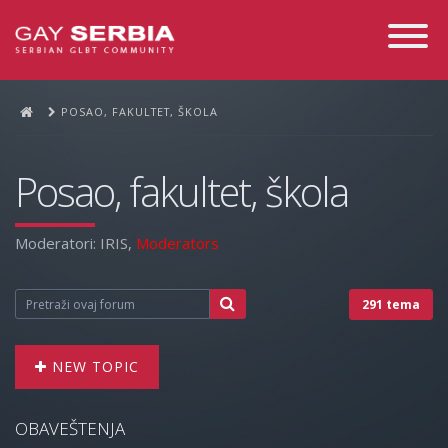
Toggle
Navigati
POSAO, FAKULTET, ŠKOLA
Posao, fakultet, škola
Moderatori:
IRIS
,
Moderators
291 tema
NEW TOPIC
OBAVEŠTENJA