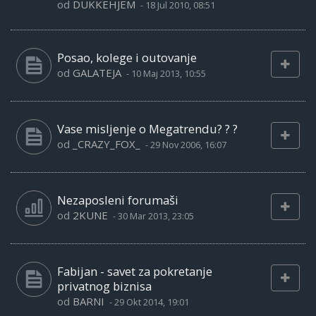
od
DUKKEHJEM
-
18 Jul 2010, 08:51
Posao, kolege i outovanje
od
GALATEJA
-
10 Maj 2013, 10:55
Vase misljenje o Megatrendu? ? ?
od
_CRAZY_FOX_
-
29 Nov 2006, 16:07
Nezaposleni forumaši
od
2KUNE
-
30 Mar 2013, 23:05
Fabijan - savet za pokretanje
privatnog biznisa
od
BARNI
-
29 Okt 2014, 19:01