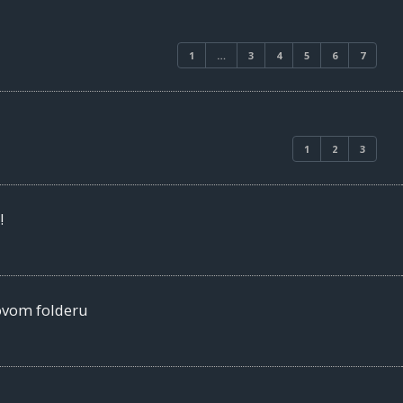
1
…
3
4
5
6
7
1
2
3
!
 ovom folderu