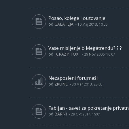
Posao, kolege i outovanje
od
GALATEJA
-
10 Maj 2013, 10:55
Vase misljenje o Megatrendu? ? ?
od
_CRAZY_FOX_
-
29 Nov 2006, 16:07
Nezaposleni forumaši
od
2KUNE
-
30 Mar 2013, 23:05
Fabijan - savet za pokretanje privat
od
BARNI
-
29 Okt 2014, 19:01