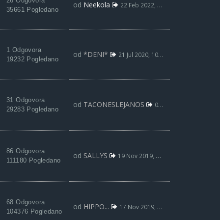
26 Odgovora
od
Neekola
22 Feb 2022, 21:16
35661 Pogledano
1 Odgovora
od
*DENI*
21 Jul 2020, 10:49
19232 Pogledano
31 Odgovora
od
TACONESLEJANOS
02 Jun 2020, 21:48
29283 Pogledano
86 Odgovora
od
SALLYS
19 Nov 2019, 18:20
111180 Pogledano
68 Odgovora
od
HIPPO...
17 Nov 2019, 17:46
104376 Pogledano