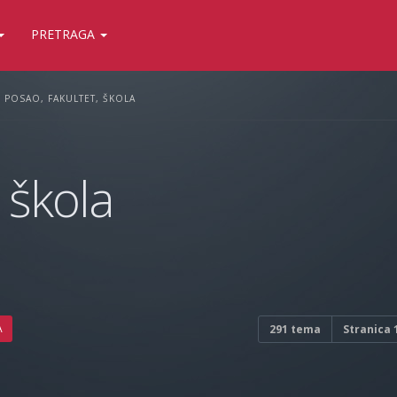
PRETRAGA
POSAO, FAKULTET, ŠKOLA
 škola
A
291 tema
Stranica