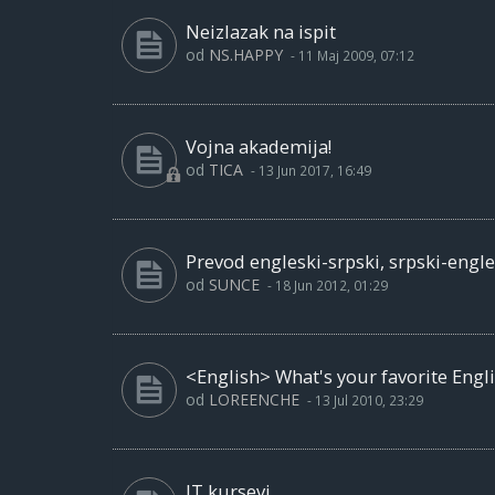
Neizlazak na ispit
od
NS.HAPPY
-
11 Maj 2009, 07:12
Vojna akademija!
od
TICA
-
13 Jun 2017, 16:49
Prevod engleski-srpski, srpski-engle
od
SUNCE
-
18 Jun 2012, 01:29
<English> What's your favorite Engl
od
LOREENCHE
-
13 Jul 2010, 23:29
IT kursevi