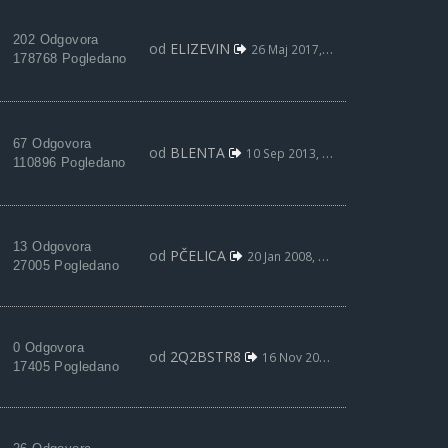
202 Odgovora
od
ELIZEVIN
26 Maj 2017, 21:05
178768 Pogledano
67 Odgovora
od
BLENTA
10 Sep 2013, 13:53
110896 Pogledano
13 Odgovora
od
PČELICA
20 Jan 2008, 14:10
27005 Pogledano
0 Odgovora
od
2Q2BSTR8
16 Nov 2006, 01:06
17405 Pogledano