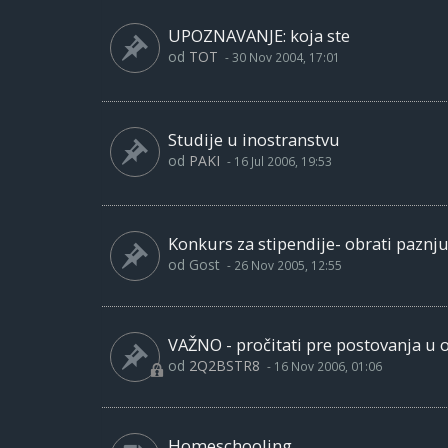
UPOZNAVANJE: koja ste
od
TOT
-
30 Nov 2004, 17:01
Studije u inostranstvu
od
PAKI
-
16 Jul 2006, 19:53
Konkurs za stipendije- obrati paznju
od
Gost
-
26 Nov 2005, 12:55
VAŽNO - pročitati pre postovanja u
od
2Q2BSTR8
-
16 Nov 2006, 01:06
Homeschooling