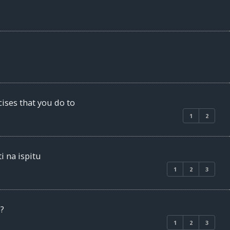
ises that you do to
1
2
i na ispitu
1
2
3
o?
1
2
3