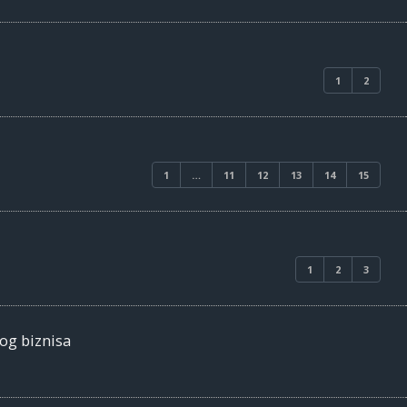
1
2
1
…
11
12
13
14
15
1
2
3
nog biznisa