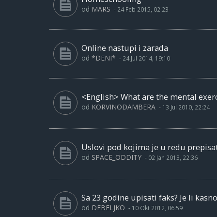
od
MARS
-
24 Feb 2015, 02:23
Online nastupi i zarada
od
*DENI*
-
24 Jul 2014, 19:10
<English> What are the mental exerc
od
KORVINODAMBERA
-
13 Jul 2010, 22:24
Uslovi pod kojima je u redu prepisat
od
SPACE_ODDITY
-
02 Jan 2013, 22:36
Sa 23 godine upisati faks? Je li kasn
od
DEBELJKO
-
10 Okt 2012, 06:59