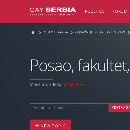
POČETNA
FORUM
INDEX BOARDA
NAJVAŽNIJE SPOREDNE STVARI
Posao, fakultet,
Moderatori:
IRIS
,
Moderators
PRETRAG
NEW TOPIC