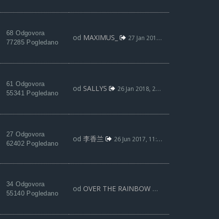
68 Odgovora
od
MAXIMUS_
27 Jan 2018, 01:25
77285 Pogledano
61 Odgovora
od
SALLYS
26 Jan 2018, 20:46
55341 Pogledano
27 Odgovora
od
李香兰
26 Jun 2017, 11:33
62402 Pogledano
34 Odgovora
od
OVER THE RAINBOW
24 Jun 2017, 23:09
55140 Pogledano