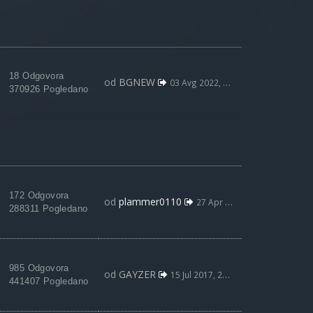
18 Odgovora
od
BGNEW
03 Avg 2022, 09:59
370926 Pogledano
172 Odgovora
od
plammer0110
27 Apr 2022, 20:12
288311 Pogledano
985 Odgovora
od
GAYZER
15 Jul 2017, 22:31
441407 Pogledano