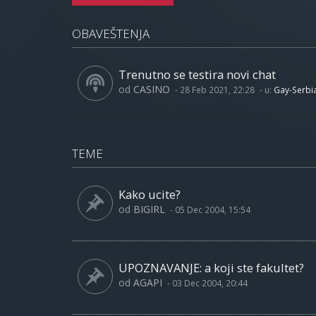
OBAVEŠTENJA
Trenutno se testira novi chat
od
CASINO
-
28 Feb 2021, 22:28
- u:
Gay-Serbi
TEME
Kako ucite?
od
BIGIRL
-
05 Dec 2004, 15:54
UPOZNAVANJE: a koji ste fakultet?
od
AGAPI
-
03 Dec 2004, 20:44