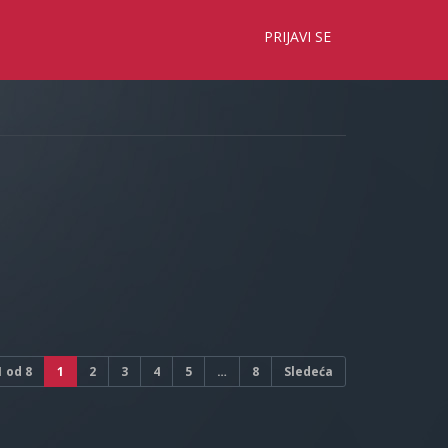
×
PRIJAVI SE
1
od
8
1
2
3
4
5
…
8
Sledeća