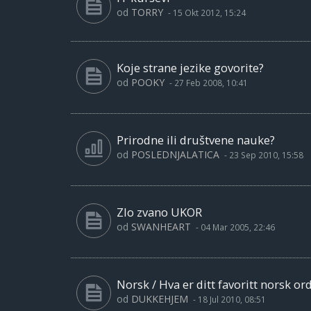
od
TORRY
-
15 Okt 2012, 15:24
Koje strane jezike govorite?
od
POOKY
-
27 Feb 2008, 10:41
Prirodne ili društvene nauke?
od
POSLEDNJALATICA
-
23 Sep 2010, 15:58
Zlo zvano UKOR
od
SWANHEART
-
04 Mar 2005, 22:46
Norsk / Hva er ditt favoritt norsk or
od
DUKKEHJEM
-
18 Jul 2010, 08:51