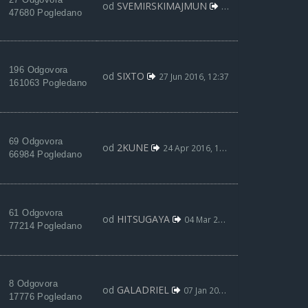
od
SVEMIRSKIMAJMUN
18 Avg 2016, 18:07
47680 Pogledano
196 Odgovora
od
SIXTO
27 Jun 2016, 12:37
161063 Pogledano
69 Odgovora
od
2KUNE
24 Apr 2016, 11:29
66984 Pogledano
61 Odgovora
od
HITSUGAYA
04 Mar 2016, 15:17
77214 Pogledano
8 Odgovora
od
GALADRIEL
07 Jan 2016, 01:50
17776 Pogledano