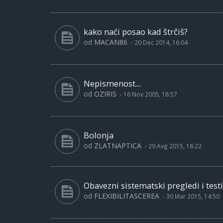
kako naći posao kad štrčiš?
od
MACAN86
-
20 Dec 2014, 16:04
Nepismenost....
od
OZIRIS
-
16 Nov 2005, 18:57
Bolonja
od
ZLATNAPTICA
-
29 Avg 2015, 18:22
Obavezni sistematski pregledi i test
od
FLEXIBILITASCEREA
-
30 Mar 2015, 14:50