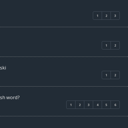
1
2
3
1
2
ski
1
2
ish word?
1
2
3
4
5
6