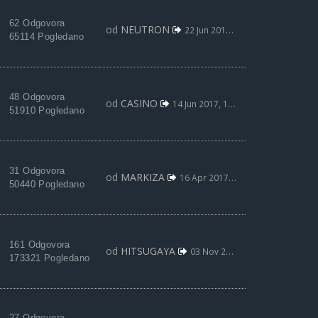
62 Odgovora
od
NEUTRON
22 Jun 2017, 01:32
65114 Pogledano
48 Odgovora
od
CASINO
14 Jun 2017, 18:35
51910 Pogledano
31 Odgovora
od
MARKIZA
16 Apr 2017, 11:44
50440 Pogledano
161 Odgovora
od
HITSUGAYA
03 Nov 2016, 20:00
173321 Pogledano
27 Odgovora