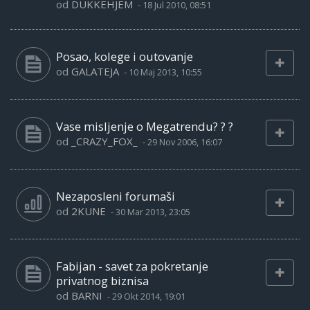
od
DUKKEHJEM
-
18 Jul 2010, 08:51
Posao, kolege i outovanje
od
GALATEJA
-
10 Maj 2013, 10:55
Vase misljenje o Megatrendu? ? ?
od
_CRAZY_FOX_
-
29 Nov 2006, 16:07
Nezaposleni forumaši
od
2KUNE
-
30 Mar 2013, 23:05
Fabijan - savet za pokretanje
privatnog biznisa
od
BARNI
-
29 Okt 2014, 19:01