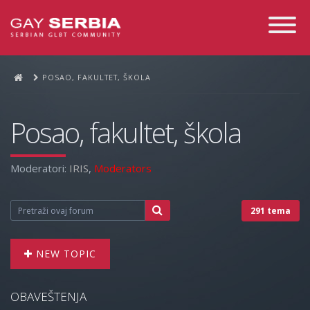
Toggle
Navigati
POSAO, FAKULTET, ŠKOLA
Posao, fakultet, škola
Moderatori:
IRIS
,
Moderators
291 tema
NEW TOPIC
OBAVEŠTENJA