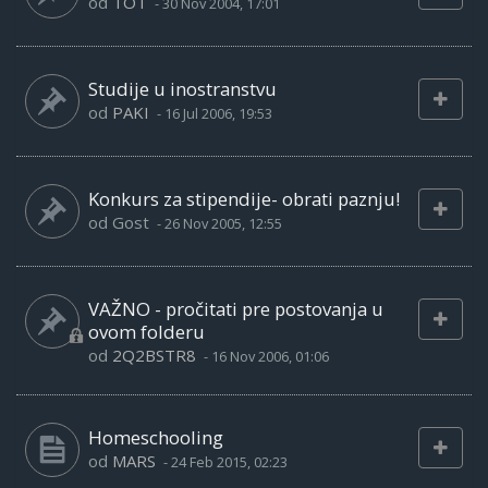
od
TOT
-
30 Nov 2004, 17:01
Studije u inostranstvu
od
PAKI
-
16 Jul 2006, 19:53
Konkurs za stipendije- obrati paznju!
od
Gost
-
26 Nov 2005, 12:55
VAŽNO - pročitati pre postovanja u
ovom folderu
od
2Q2BSTR8
-
16 Nov 2006, 01:06
Homeschooling
od
MARS
-
24 Feb 2015, 02:23