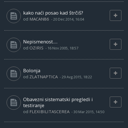
kako naći posao kad štrčiš?
od
MACAN86
-
20 Dec 2014, 16:04
Nepismenost....
od
OZIRIS
-
16 Nov 2005, 18:57
Bolonja
od
ZLATNAPTICA
-
29 Avg 2015, 18:22
Obavezni sistematski pregledi i
testiranje
od
FLEXIBILITASCEREA
-
30 Mar 2015, 14:50