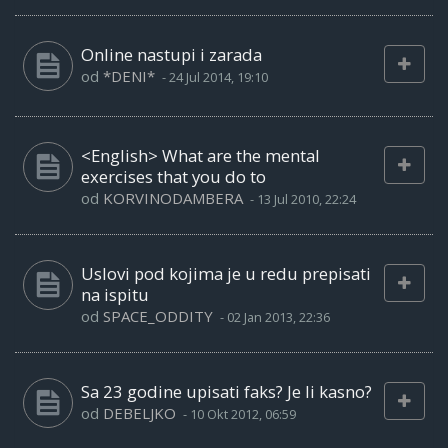
Online nastupi i zarada
od
*DENI*
-
24 Jul 2014, 19:10
<English> What are the mental
exercises that you do to
od
KORVINODAMBERA
-
13 Jul 2010, 22:24
Uslovi pod kojima je u redu prepisati
na ispitu
od
SPACE_ODDITY
-
02 Jan 2013, 22:36
Sa 23 godine upisati faks? Je li kasno?
od
DEBELJKO
-
10 Okt 2012, 06:59