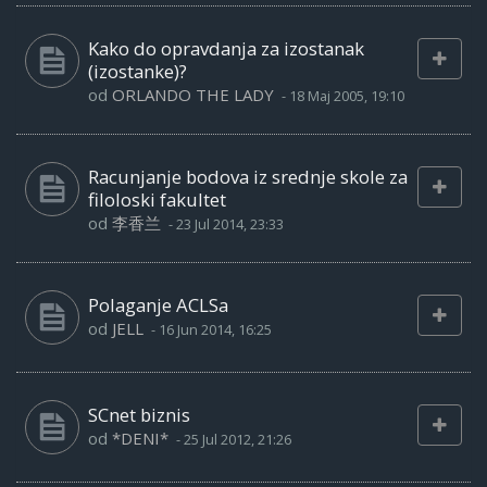
Kako do opravdanja za izostanak
(izostanke)?
od
ORLANDO THE LADY
-
18 Maj 2005, 19:10
Racunjanje bodova iz srednje skole za
filoloski fakultet
od
李香兰
-
23 Jul 2014, 23:33
Polaganje ACLSa
od
JELL
-
16 Jun 2014, 16:25
SCnet biznis
od
*DENI*
-
25 Jul 2012, 21:26