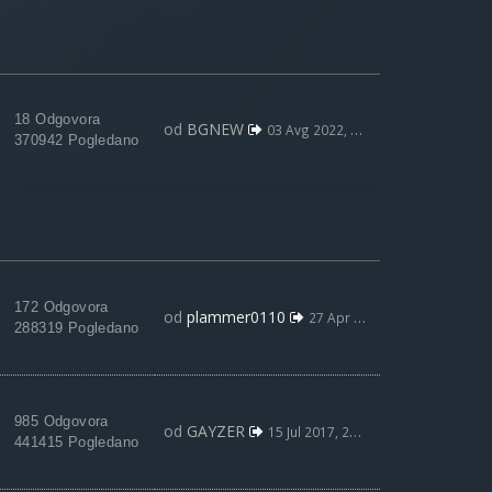
18 Odgovora
od
BGNEW
03 Avg 2022, 09:59
370942 Pogledano
172 Odgovora
od
plammer0110
27 Apr 2022, 20:12
288319 Pogledano
985 Odgovora
od
GAYZER
15 Jul 2017, 22:31
441415 Pogledano