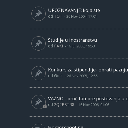
UPOZNAVANJE: koja ste
od
TOT
-
30 Nov 2004, 17:01
Studije u inostranstvu
od
PAKI
-
16 Jul 2006, 19:53
Konkurs za stipendije- obrati paznju
od
Gost
-
26 Nov 2005, 12:55
VAŽNO - pročitati pre postovanja u
od
2Q2BSTR8
-
16 Nov 2006, 01:06
Homeschooling