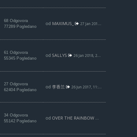
68 Odgovora
od
MAXIMUS_
27 Jan 2018, 01:25
77289 Pogledano
61 Odgovora
od
SALLYS
26 Jan 2018, 20:46
55345 Pogledano
27 Odgovora
od
李香兰
26 Jun 2017, 11:33
62404 Pogledano
34 Odgovora
od
OVER THE RAINBOW
24 Jun 2017, 23:09
55142 Pogledano