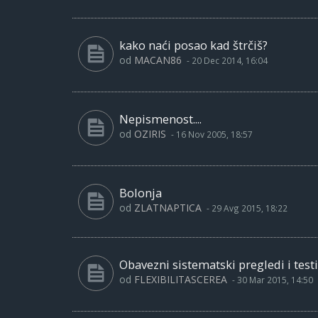
kako naći posao kad štrčiš?
od
MACAN86
-
20 Dec 2014, 16:04
Nepismenost....
od
OZIRIS
-
16 Nov 2005, 18:57
Bolonja
od
ZLATNAPTICA
-
29 Avg 2015, 18:22
Obavezni sistematski pregledi i test
od
FLEXIBILITASCEREA
-
30 Mar 2015, 14:50