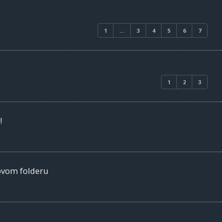
1
…
3
4
5
6
7
1
2
3
!
 ovom folderu