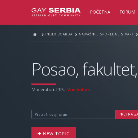
POČETNA
FORUM
INDEX BOARDA
NAJVAŽNIJE SPOREDNE STVARI
Posao, fakultet,
Moderatori:
IRIS
,
Moderators
PRETRAG
NEW TOPIC