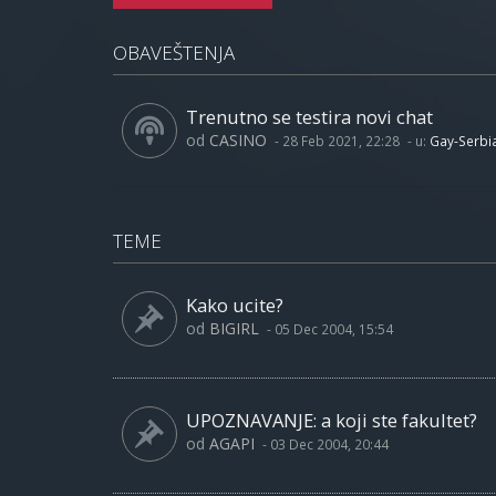
OBAVEŠTENJA
Trenutno se testira novi chat
od
CASINO
-
28 Feb 2021, 22:28
- u:
Gay-Serbi
TEME
Kako ucite?
od
BIGIRL
-
05 Dec 2004, 15:54
UPOZNAVANJE: a koji ste fakultet?
od
AGAPI
-
03 Dec 2004, 20:44