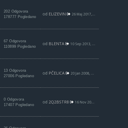
202 Odgovora
od
ELIZEVIN
26 Maj 2017, 21:05
178777 Pogledano
67 Odgovora
od
BLENTA
10 Sep 2013, 13:53
110899 Pogledano
13 Odgovora
od
PČELICA
20 Jan 2008, 14:10
27006 Pogledano
0 Odgovora
od
2Q2BSTR8
16 Nov 2006, 01:06
17407 Pogledano