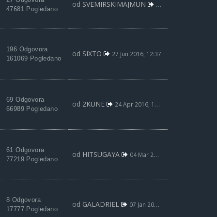
od
SVEMIRSKIMAJMUN
18 Avg 2016, 18:07
47681 Pogledano
196 Odgovora
od
SIXTO
27 Jun 2016, 12:37
161069 Pogledano
69 Odgovora
od
2KUNE
24 Apr 2016, 11:29
66989 Pogledano
61 Odgovora
od
HITSUGAYA
04 Mar 2016, 15:17
77219 Pogledano
8 Odgovora
od
GALADRIEL
07 Jan 2016, 01:50
17777 Pogledano