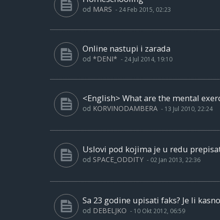
od
MARS
-
24 Feb 2015, 02:23
Online nastupi i zarada
od
*DENI*
-
24 Jul 2014, 19:10
<English> What are the mental exerc
od
KORVINODAMBERA
-
13 Jul 2010, 22:24
Uslovi pod kojima je u redu prepisat
od
SPACE_ODDITY
-
02 Jan 2013, 22:36
Sa 23 godine upisati faks? Je li kasn
od
DEBELJKO
-
10 Okt 2012, 06:59