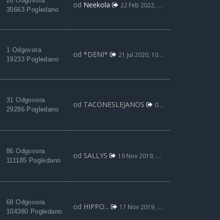
26 Odgovora
od
Neekola
22 Feb 2022, 21:16
35663 Pogledano
1 Odgovora
od
*DENI*
21 Jul 2020, 10:49
19233 Pogledano
31 Odgovora
od
TACONESLEJANOS
02 Jun 2020, 21:48
29286 Pogledano
86 Odgovora
od
SALLYS
19 Nov 2019, 18:20
111185 Pogledano
68 Odgovora
od
HIPPO...
17 Nov 2019, 17:46
104380 Pogledano