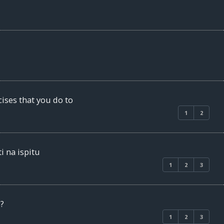
ises that you do to
1
2
i na ispitu
1
2
3
o?
1
2
3