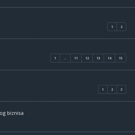
1
2
1
…
11
12
13
14
15
1
2
3
nog biznisa