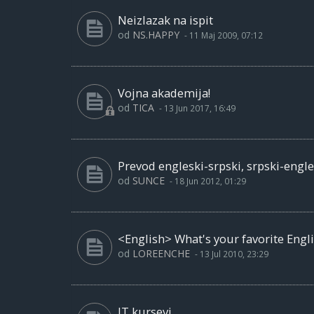
Neizlazak na ispit
od
NS.HAPPY
-
11 Maj 2009, 07:12
Vojna akademija!
od
TICA
-
13 Jun 2017, 16:49
Prevod engleski-srpski, srpski-engle
od
SUNCE
-
18 Jun 2012, 01:29
<English> What's your favorite Engl
od
LOREENCHE
-
13 Jul 2010, 23:29
IT kursevi