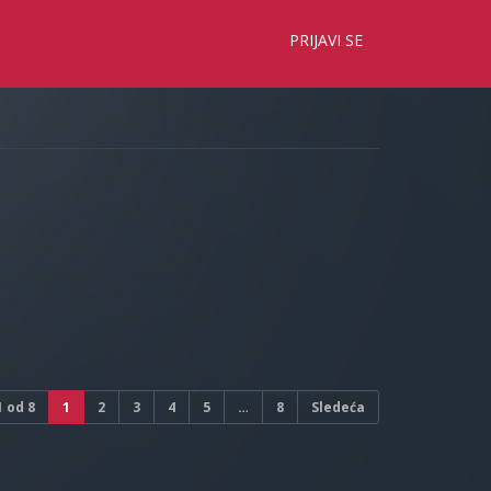
×
PRIJAVI SE
1
od
8
1
2
3
4
5
…
8
Sledeća