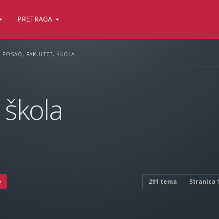
PRETRAGA
POSAO, FAKULTET, ŠKOLA
 škola
A
291 tema
Stranica