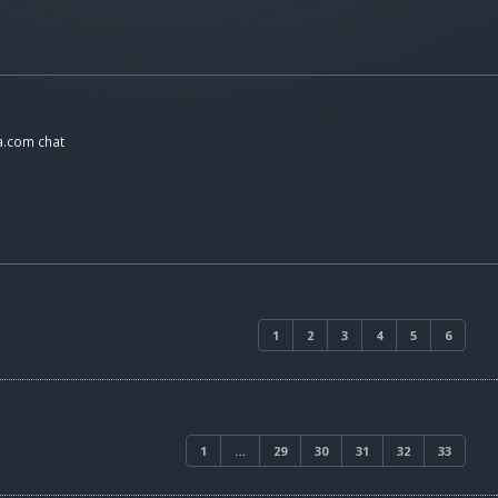
a.com chat
1
2
3
4
5
6
1
…
29
30
31
32
33