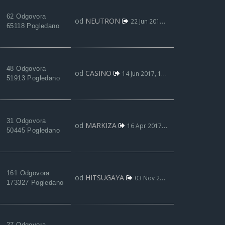
62 Odgovora
od
NEUTRON
22 Jun 2017, 01:32
65118 Pogledano
48 Odgovora
od
CASINO
14 Jun 2017, 18:35
51913 Pogledano
31 Odgovora
od
MARKIZA
16 Apr 2017, 11:44
50445 Pogledano
161 Odgovora
od
HITSUGAYA
03 Nov 2016, 20:00
173327 Pogledano
27 Odgovora