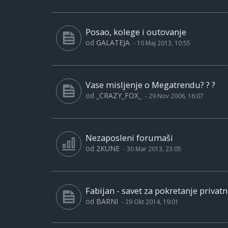
Posao, kolege i outovanje
od
GALATEJA
-
10 Maj 2013, 10:55
Vase misljenje o Megatrendu? ? ?
od
_CRAZY_FOX_
-
29 Nov 2006, 16:07
Nezaposleni forumaši
od
2KUNE
-
30 Mar 2013, 23:05
Fabijan - savet za pokretanje privat
od
BARNI
-
29 Okt 2014, 19:01