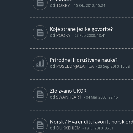
od
TORRY
-
15 Okt 2012, 15:24
Koje strane jezike govorite?
od
POOKY
-
27 Feb 2008, 10:41
Prirodne ili društvene nauke?
od
POSLEDNJALATICA
-
23 Sep 2010, 15:58
Zlo zvano UKOR
od
SWANHEART
-
04 Mar 2005, 22:46
Norsk / Hva er ditt favoritt norsk or
od
DUKKEHJEM
-
18 Jul 2010, 08:51