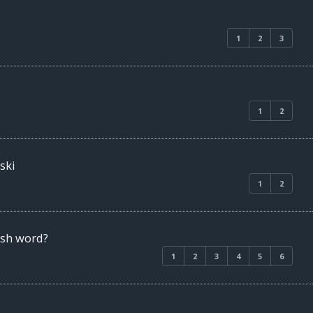
1
2
3
1
2
ski
1
2
ish word?
1
2
3
4
5
6