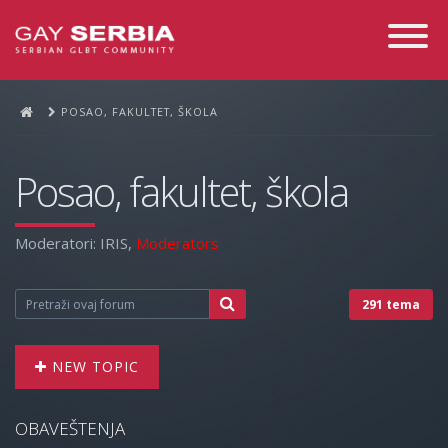
Toggle
Navigati
POSAO, FAKULTET, ŠKOLA
Posao, fakultet, škola
Moderatori:
IRIS
,
Moderators
291 tema
NEW TOPIC
OBAVEŠTENJA