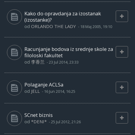
Kako do opravdanja za izostanak
(izostanke)?
od
ORLANDO THE LADY
-
18 Maj 2005, 19:10
Racunjanje bodova iz srednje skole za
filoloski fakultet
od
李香兰
-
23 Jul 2014, 23:33
Polaganje ACLSa
od
JELL
-
16 Jun 2014, 16:25
SCnet biznis
od
*DENI*
-
25 Jul 2012, 21:26