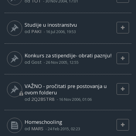
od
TOT
-
30 Nov 2004, 17:01
Studije u inostranstvu
od
PAKI
-
16 Jul 2006, 19:53
Konkurs za stipendije- obrati paznju!
od
Gost
-
26 Nov 2005, 12:55
VAŽNO - pročitati pre postovanja u
ovom folderu
od
2Q2BSTR8
-
16 Nov 2006, 01:06
Homeschooling
od
MARS
-
24 Feb 2015, 02:23