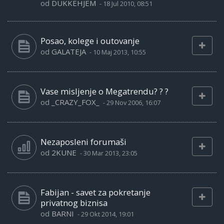
od
DUKKEHJEM
-
18 Jul 2010, 08:51
Posao, kolege i outovanje
od
GALATEJA
-
10 Maj 2013, 10:55
Vase misljenje o Megatrendu? ? ?
od
_CRAZY_FOX_
-
29 Nov 2006, 16:07
Nezaposleni forumaši
od
2KUNE
-
30 Mar 2013, 23:05
Fabijan - savet za pokretanje
privatnog biznisa
od
BARNI
-
29 Okt 2014, 19:01