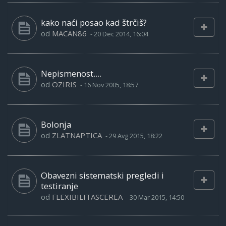
kako naći posao kad štrčiš?
od
MACAN86
-
20 Dec 2014, 16:04
Nepismenost....
od
OZIRIS
-
16 Nov 2005, 18:57
Bolonja
od
ZLATNAPTICA
-
29 Avg 2015, 18:22
Obavezni sistematski pregledi i
testiranje
od
FLEXIBILITASCEREA
-
30 Mar 2015, 14:50