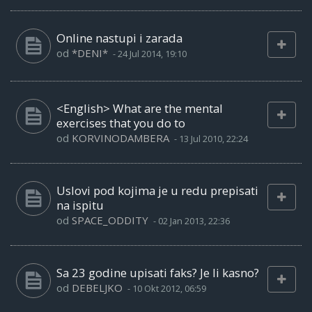
Online nastupi i zarada
od
*DENI*
-
24 Jul 2014, 19:10
<English> What are the mental
exercises that you do to
od
KORVINODAMBERA
-
13 Jul 2010, 22:24
Uslovi pod kojima je u redu prepisati
na ispitu
od
SPACE_ODDITY
-
02 Jan 2013, 22:36
Sa 23 godine upisati faks? Je li kasno?
od
DEBELJKO
-
10 Okt 2012, 06:59