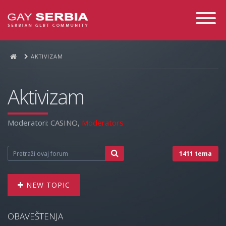
Toggle
Navigati
AKTIVIZAM
Aktivizam
Moderatori:
CASINO
,
Moderators
1411 tema
NEW TOPIC
OBAVEŠTENJA