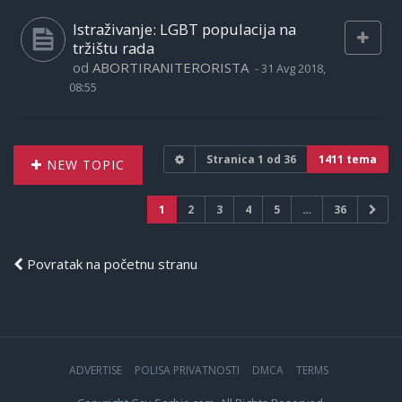
Istraživanje: LGBT populacija na
tržištu rada
od
ABORTIRANITERORISTA
-
31 Avg 2018,
08:55
Stranica
1
od
36
1411 tema
NEW TOPIC
1
2
3
4
5
…
36
Povratak na početnu stranu
ADVERTISE
POLISA PRIVATNOSTI
DMCA
TERMS