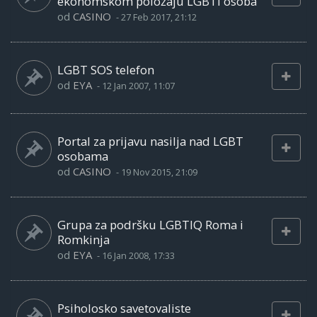
ekonomskom položaju LGBTI osoba
od
CASINO
-
27 Feb 2017, 21:12
LGBT SOS telefon
od
EYA
-
12 Jan 2007, 11:07
Portal za prijavu nasilja nad LGBT
osobama
od
CASINO
-
19 Nov 2015, 21:09
Grupa za podršku LGBTIQ Roma i
Romkinja
od
EYA
-
16 Jan 2008, 17:33
Psiholosko savetovaliste