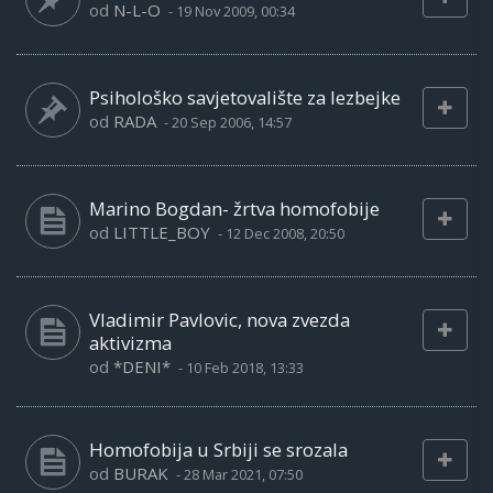
od
N-L-O
-
19 Nov 2009, 00:34
Psihološko savjetovalište za lezbejke
od
RADA
-
20 Sep 2006, 14:57
Marino Bogdan- žrtva homofobije
od
LITTLE_BOY
-
12 Dec 2008, 20:50
Vladimir Pavlovic, nova zvezda
aktivizma
od
*DENI*
-
10 Feb 2018, 13:33
Homofobija u Srbiji se srozala
od
BURAK
-
28 Mar 2021, 07:50