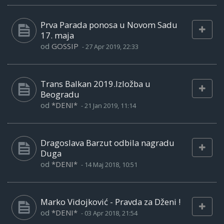
Prva Parada ponosa u Novom Sadu
17. maja
od
GOSSIP
-
27 Apr 2019, 22:33
Trans Balkan 2019.Izložba u
Beogradu
od
*DENI*
-
21 Jan 2019, 11:14
Dragoslava Barzut odbila nagradu
Duga
od
*DENI*
-
14 Maj 2018, 10:51
Marko Vidojković - Pravda za Dženi !
od
*DENI*
-
03 Apr 2018, 21:54