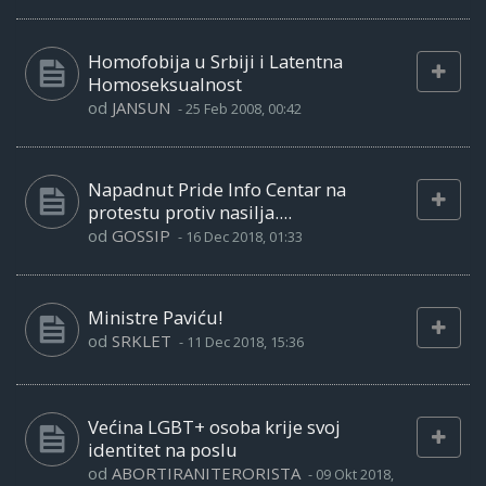
Homofobija u Srbiji i Latentna
Homoseksualnost
od
JANSUN
-
25 Feb 2008, 00:42
Napadnut Pride Info Centar na
protestu protiv nasilja....
od
GOSSIP
-
16 Dec 2018, 01:33
Ministre Paviću!
od
SRKLET
-
11 Dec 2018, 15:36
Većina LGBT+ osoba krije svoj
identitet na poslu
od
ABORTIRANITERORISTA
-
09 Okt 2018,