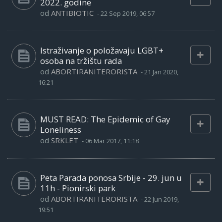
2022. godine
od
ANTIBIOTIC
-
22 Sep 2019, 06:57
Istraživanje o položavaju LGBT+
osoba na tržištu rada
od
ABORTIRANITERORISTA
-
21 Jan 2020,
16:21
MUST READ: The Epidemic of Gay
Loneliness
od
SRKLET
-
06 Mar 2017, 11:18
Peta Parada ponosa Srbije - 29. jun u
11h - Pionirski park
od
ABORTIRANITERORISTA
-
22 Jun 2019,
19:51