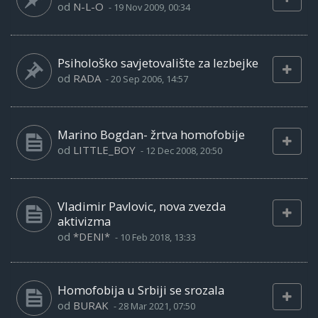
od
N-L-O
-
19 Nov 2009, 00:34
Psihološko savjetovalište za lezbejke
od
RADA
-
20 Sep 2006, 14:57
Marino Bogdan- žrtva homofobije
od
LITTLE_BOY
-
12 Dec 2008, 20:50
Vladimir Pavlovic, nova zvezda
aktivizma
od
*DENI*
-
10 Feb 2018, 13:33
Homofobija u Srbiji se srozala
od
BURAK
-
28 Mar 2021, 07:50