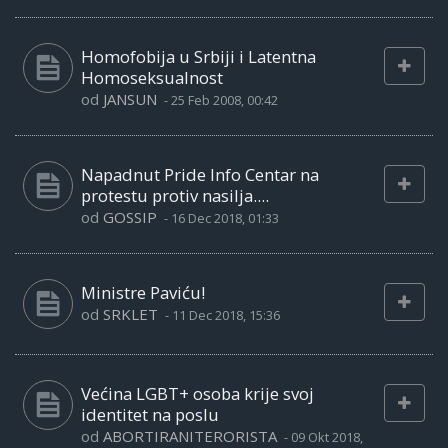
Homofobija u Srbiji i Latentna
Homoseksualnost
od
JANSUN
-
25 Feb 2008, 00:42
Napadnut Pride Info Centar na
protestu protiv nasilja....
od
GOSSIP
-
16 Dec 2018, 01:33
Ministre Paviću!
od
SRKLET
-
11 Dec 2018, 15:36
Većina LGBT+ osoba krije svoj
identitet na poslu
od
ABORTIRANITERORISTA
-
09 Okt 2018,