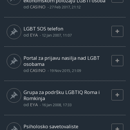
ekonomskom položaju LGBTI osoba
od
CASINO
-
27 Feb 2017, 21:12
LGBT SOS telefon
od
EYA
-
12 Jan 2007, 11:07
Portal za prijavu nasilja nad LGBT
osobama
od
CASINO
-
19 Nov 2015, 21:09
Grupa za podršku LGBTIQ Roma i
Romkinja
od
EYA
-
16 Jan 2008, 17:33
Psiholosko savetovaliste