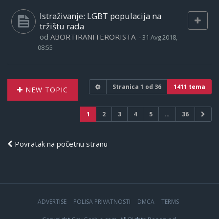
Istraživanje: LGBT populacija na
tržištu rada
od
ABORTIRANITERORISTA
-
31 Avg 2018,
08:55
Stranica
1
od
36
1411 tema
NEW TOPIC
1
2
3
4
5
…
36
Povratak na početnu stranu
ADVERTISE
POLISA PRIVATNOSTI
DMCA
TERMS