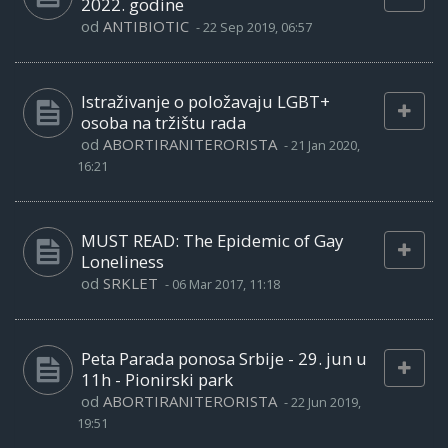
2022. godine
od
ANTIBIOTIC
-
22 Sep 2019, 06:57
Istraživanje o položavaju LGBT+
osoba na tržištu rada
od
ABORTIRANITERORISTA
-
21 Jan 2020,
16:21
MUST READ: The Epidemic of Gay
Loneliness
od
SRKLET
-
06 Mar 2017, 11:18
Peta Parada ponosa Srbije - 29. jun u
11h - Pionirski park
od
ABORTIRANITERORISTA
-
22 Jun 2019,
19:51