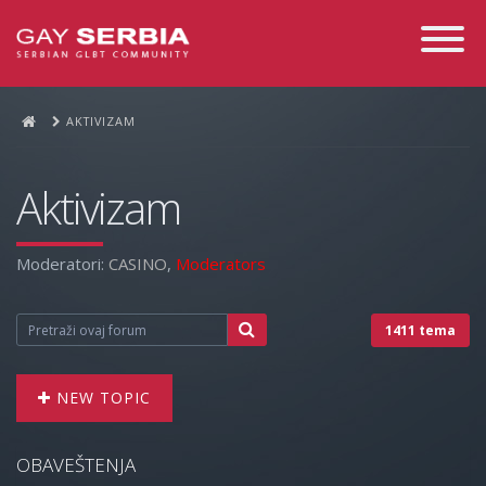
Toggle
Navigati
AKTIVIZAM
Aktivizam
Moderatori:
CASINO
,
Moderators
1411 tema
NEW TOPIC
OBAVEŠTENJA