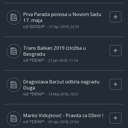
Prva Parada ponosa u Novom Sadu
17. maja
od
GOSSIP
-
27 Apr 2019, 22:33
Trans Balkan 2019.Izložba u
Beogradu
od
*DENI*
-
21 Jan 2019, 11:14
Dragoslava Barzut odbila nagradu
Duga
od
*DENI*
-
14 Maj 2018, 10:51
Marko Vidojković - Pravda za Dženi !
od
*DENI*
-
03 Apr 2018, 21:54