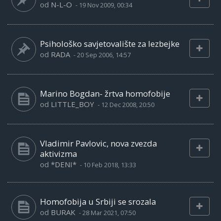
od
N-L-O
-
19 Nov 2009, 00:34
Psihološko savjetovalište za lezbejke
od
RADA
-
20 Sep 2006, 14:57
Marino Bogdan- žrtva homofobije
od
LITTLE_BOY
-
12 Dec 2008, 20:50
Vladimir Pavlovic, nova zvezda
aktivizma
od
*DENI*
-
10 Feb 2018, 13:33
Homofobija u Srbiji se srozala
od
BURAK
-
28 Mar 2021, 07:50