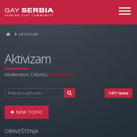
Toggle
Navigati
AKTIVIZAM
Aktivizam
Moderatori:
CASINO
,
Moderators
1411 tema
NEW TOPIC
OBAVEŠTENJA