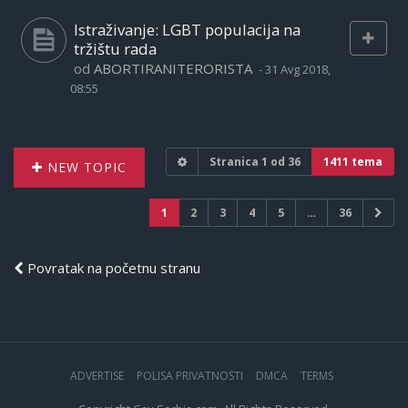
Istraživanje: LGBT populacija na
tržištu rada
od
ABORTIRANITERORISTA
-
31 Avg 2018,
08:55
Stranica
1
od
36
1411 tema
NEW TOPIC
1
2
3
4
5
…
36
Povratak na početnu stranu
ADVERTISE
POLISA PRIVATNOSTI
DMCA
TERMS