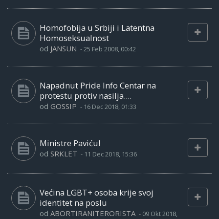
Homofobija u Srbiji i Latentna
Homoseksualnost
od
JANSUN
-
25 Feb 2008, 00:42
Napadnut Pride Info Centar na
protestu protiv nasilja....
od
GOSSIP
-
16 Dec 2018, 01:33
Ministre Paviću!
od
SRKLET
-
11 Dec 2018, 15:36
Većina LGBT+ osoba krije svoj
identitet na poslu
od
ABORTIRANITERORISTA
-
09 Okt 2018,