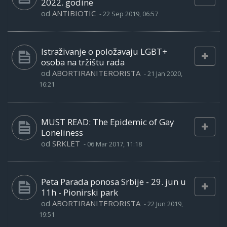
2022. godine
od
ANTIBIOTIC
-
22 Sep 2019, 06:57
Istraživanje o položavaju LGBT+
osoba na tržištu rada
od
ABORTIRANITERORISTA
-
21 Jan 2020,
16:21
MUST READ: The Epidemic of Gay
Loneliness
od
SRKLET
-
06 Mar 2017, 11:18
Peta Parada ponosa Srbije - 29. jun u
11h - Pionirski park
od
ABORTIRANITERORISTA
-
22 Jun 2019,
19:51