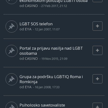
ekonomskom položaju LGBTI osoba
od
CASINO
-
27 Feb 2017, 21:12
LGBT SOS telefon
od
EYA
-
12 Jan 2007, 11:07
Portal za prijavu nasilja nad LGBT
osobama
od
CASINO
-
19 Nov 2015, 21:09
Grupa za podršku LGBTIQ Roma i
Romkinja
od
EYA
-
16 Jan 2008, 17:33
Psiholosko savetovaliste