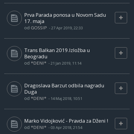
Prva Parada ponosa u Novom Sadu
17. maja
od
GOSSIP
-
27 Apr 2019, 22:33
Trans Balkan 2019.Izložba u
Beogradu
od
*DENI*
-
21 Jan 2019, 11:14
Dragoslava Barzut odbila nagradu
Duga
od
*DENI*
-
14 Maj 2018, 10:51
Marko Vidojković - Pravda za Dženi !
od
*DENI*
-
03 Apr 2018, 21:54