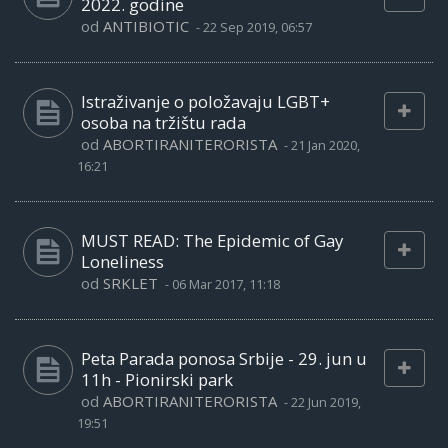
2022. godine
od
ANTIBIOTIC
-
22 Sep 2019, 06:57
Istraživanje o položavaju LGBT+
osoba na tržištu rada
od
ABORTIRANITERORISTA
-
21 Jan 2020,
16:21
MUST READ: The Epidemic of Gay
Loneliness
od
SRKLET
-
06 Mar 2017, 11:18
Peta Parada ponosa Srbije - 29. jun u
11h - Pionirski park
od
ABORTIRANITERORISTA
-
22 Jun 2019,
19:51