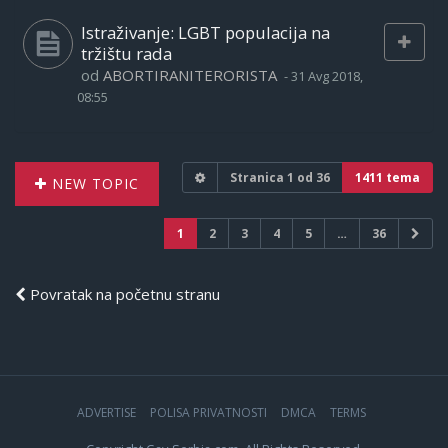
Istraživanje: LGBT populacija na
tržištu rada
od
ABORTIRANITERORISTA
-
31 Avg 2018,
08:55
Stranica
1
od
36
1411 tema
NEW TOPIC
1
2
3
4
5
…
36
Povratak na početnu stranu
ADVERTISE
POLISA PRIVATNOSTI
DMCA
TERMS