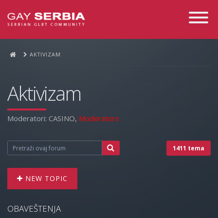
Toggle
Navigati
AKTIVIZAM
Aktivizam
Moderatori:
CASINO
,
Moderators
1411 tema
NEW TOPIC
OBAVEŠTENJA