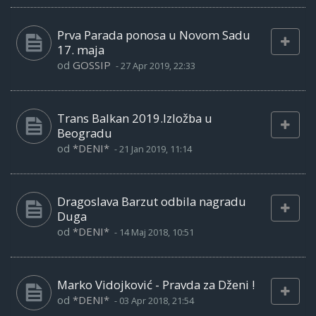
Prva Parada ponosa u Novom Sadu
17. maja
od
GOSSIP
-
27 Apr 2019, 22:33
Trans Balkan 2019.Izložba u
Beogradu
od
*DENI*
-
21 Jan 2019, 11:14
Dragoslava Barzut odbila nagradu
Duga
od
*DENI*
-
14 Maj 2018, 10:51
Marko Vidojković - Pravda za Dženi !
od
*DENI*
-
03 Apr 2018, 21:54