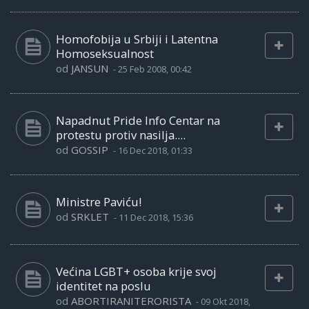
Homofobija u Srbiji i Latentna
Homoseksualnost
od
JANSUN
-
25 Feb 2008, 00:42
Napadnut Pride Info Centar na
protestu protiv nasilja....
od
GOSSIP
-
16 Dec 2018, 01:33
Ministre Paviću!
od
SRKLET
-
11 Dec 2018, 15:36
Većina LGBT+ osoba krije svoj
identitet na poslu
od
ABORTIRANITERORISTA
-
09 Okt 2018,