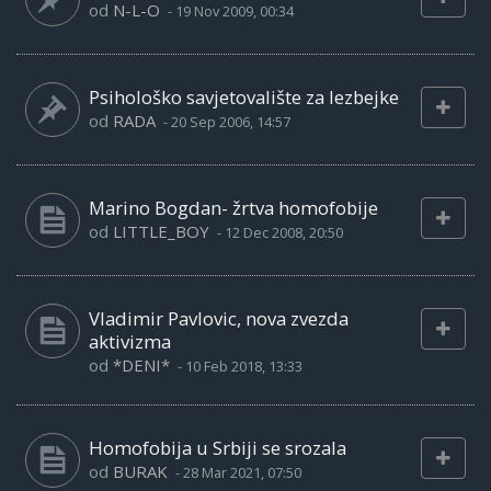
od
N-L-O
-
19 Nov 2009, 00:34
Psihološko savjetovalište za lezbejke
od
RADA
-
20 Sep 2006, 14:57
Marino Bogdan- žrtva homofobije
od
LITTLE_BOY
-
12 Dec 2008, 20:50
Vladimir Pavlovic, nova zvezda
aktivizma
od
*DENI*
-
10 Feb 2018, 13:33
Homofobija u Srbiji se srozala
od
BURAK
-
28 Mar 2021, 07:50