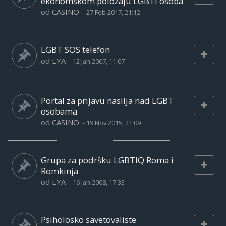
ekonomskom položaju LGBTI osoba
od
CASINO
-
27 Feb 2017, 21:12
LGBT SOS telefon
od
EYA
-
12 Jan 2007, 11:07
Portal za prijavu nasilja nad LGBT
osobama
od
CASINO
-
19 Nov 2015, 21:09
Grupa za podršku LGBTIQ Roma i
Romkinja
od
EYA
-
16 Jan 2008, 17:33
Psiholosko savetovaliste