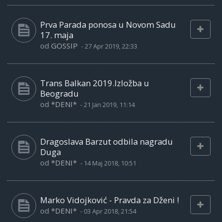
Prva Parada ponosa u Novom Sadu
17. maja
od
GOSSIP
-
27 Apr 2019, 22:33
Trans Balkan 2019.Izložba u
Beogradu
od
*DENI*
-
21 Jan 2019, 11:14
Dragoslava Barzut odbila nagradu
Duga
od
*DENI*
-
14 Maj 2018, 10:51
Marko Vidojković - Pravda za Dženi !
od
*DENI*
-
03 Apr 2018, 21:54