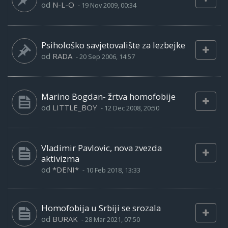
od
N-L-O
-
19 Nov 2009, 00:34
Psihološko savjetovalište za lezbejke
od
RADA
-
20 Sep 2006, 14:57
Marino Bogdan- žrtva homofobije
od
LITTLE_BOY
-
12 Dec 2008, 20:50
Vladimir Pavlovic, nova zvezda
aktivizma
od
*DENI*
-
10 Feb 2018, 13:33
Homofobija u Srbiji se srozala
od
BURAK
-
28 Mar 2021, 07:50