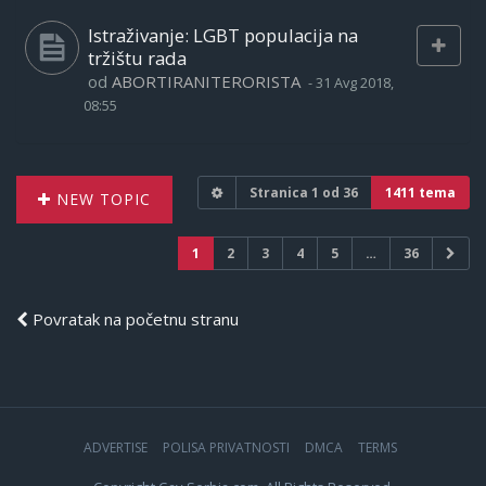
Istraživanje: LGBT populacija na
tržištu rada
od
ABORTIRANITERORISTA
-
31 Avg 2018,
08:55
Stranica
1
od
36
1411 tema
NEW TOPIC
1
2
3
4
5
…
36
Povratak na početnu stranu
ADVERTISE
POLISA PRIVATNOSTI
DMCA
TERMS