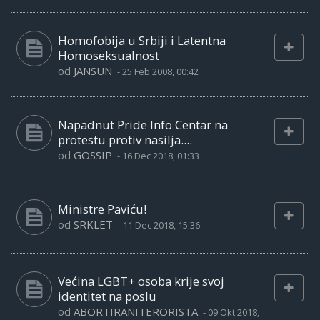
Homofobija u Srbiji i Latentna
Homoseksualnost
od
JANSUN
-
25 Feb 2008, 00:42
Napadnut Pride Info Centar na
protestu protiv nasilja....
od
GOSSIP
-
16 Dec 2018, 01:33
Ministre Paviću!
od
SRKLET
-
11 Dec 2018, 15:36
Većina LGBT+ osoba krije svoj
identitet na poslu
od
ABORTIRANITERORISTA
-
09 Okt 2018,