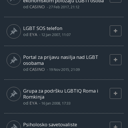
ekonomskom položaju LGBTI osoba
od
CASINO
-
27 Feb 2017, 21:12
LGBT SOS telefon
od
EYA
-
12 Jan 2007, 11:07
Portal za prijavu nasilja nad LGBT
osobama
od
CASINO
-
19 Nov 2015, 21:09
Grupa za podršku LGBTIQ Roma i
Romkinja
od
EYA
-
16 Jan 2008, 17:33
Psiholosko savetovaliste