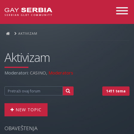
Toggle
Navigati
AKTIVIZAM
Aktivizam
Moderatori:
CASINO
,
Moderators
1411 tema
NEW TOPIC
OBAVEŠTENJA