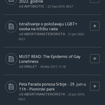
2022. godine
od
ANTIBIOTIC
-
22 Sep 2019, 06:57
Istraživanje o položavaju LGBT+
osoba na tržištu rada
od
ABORTIRANITERORISTA
-
21 Jan 2020,
16:21
MUST READ: The Epidemic of Gay
Loneliness
od
SRKLET
-
06 Mar 2017, 11:18
Peta Parada ponosa Srbije - 29. jun u
11h - Pionirski park
od
ABORTIRANITERORISTA
-
22 Jun 2019,
19:51