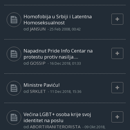
Homofobija u Srbiji i Latentna
Homoseksualnost
od
JANSUN
-
25 Feb 2008, 00:42
Napadnut Pride Info Centar na
protestu protiv nasilja....
od
GOSSIP
-
16 Dec 2018, 01:33
Ministre Paviću!
od
SRKLET
-
11 Dec 2018, 15:36
Većina LGBT+ osoba krije svoj
identitet na poslu
od
ABORTIRANITERORISTA
-
09 Okt 2018,