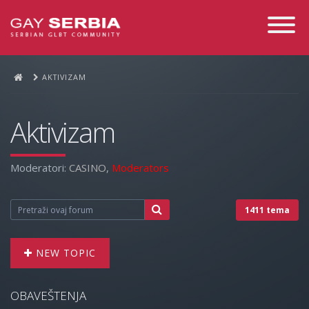
Toggle
Navigati
AKTIVIZAM
Aktivizam
Moderatori:
CASINO
,
Moderators
1411 tema
NEW TOPIC
OBAVEŠTENJA