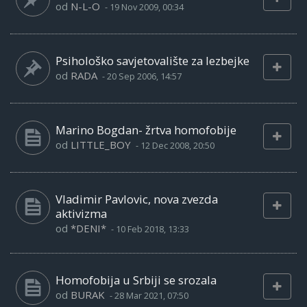
od
N-L-O
-
19 Nov 2009, 00:34
Psihološko savjetovalište za lezbejke
od
RADA
-
20 Sep 2006, 14:57
Marino Bogdan- žrtva homofobije
od
LITTLE_BOY
-
12 Dec 2008, 20:50
Vladimir Pavlovic, nova zvezda
aktivizma
od
*DENI*
-
10 Feb 2018, 13:33
Homofobija u Srbiji se srozala
od
BURAK
-
28 Mar 2021, 07:50