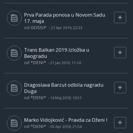
Prva Parada ponosa u Novom Sadu
17. maja
od
GOSSIP
-
27 Apr 2019, 22:33
Trans Balkan 2019.Izložba u
Beogradu
od
*DENI*
-
21 Jan 2019, 11:14
Dragoslava Barzut odbila nagradu
Duga
od
*DENI*
-
14 Maj 2018, 10:51
Marko Vidojković - Pravda za Dženi !
od
*DENI*
-
03 Apr 2018, 21:54