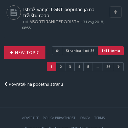
Istraživanje: LGBT populacija na
tržištu rada
od
ABORTIRANITERORISTA
-
31 Avg 2018,
08:55
Stranica
1
od
36
1411 tema
NEW TOPIC
1
2
3
4
5
…
36
Povratak na početnu stranu
ADVERTISE
POLISA PRIVATNOSTI
DMCA
TERMS