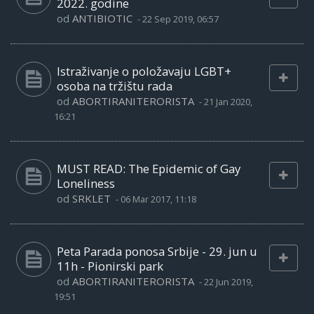
2022. godine
od
ANTIBIOTIC
-
22 Sep 2019, 06:57
Istraživanje o položavaju LGBT+
osoba na tržištu rada
od
ABORTIRANITERORISTA
-
21 Jan 2020,
16:21
MUST READ: The Epidemic of Gay
Loneliness
od
SRKLET
-
06 Mar 2017, 11:18
Peta Parada ponosa Srbije - 29. jun u
11h - Pionirski park
od
ABORTIRANITERORISTA
-
22 Jun 2019,
19:51