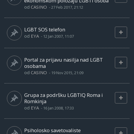
ekonomskom položaju LGBTI osoba
od
CASINO
-
27 Feb 2017, 21:12
LGBT SOS telefon
od
EYA
-
12 Jan 2007, 11:07
Portal za prijavu nasilja nad LGBT
osobama
od
CASINO
-
19 Nov 2015, 21:09
Grupa za podršku LGBTIQ Roma i
Romkinja
od
EYA
-
16 Jan 2008, 17:33
Psiholosko savetovaliste