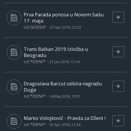
Prva Parada ponosa u Novom Sadu
17. maja
od
GOSSIP
-
27 Apr 2019, 22:33
Trans Balkan 2019.Izložba u
Beogradu
od
*DENI*
-
21 Jan 2019, 11:14
Dragoslava Barzut odbila nagradu
Duga
od
*DENI*
-
14 Maj 2018, 10:51
Marko Vidojković - Pravda za Dženi !
od
*DENI*
-
03 Apr 2018, 21:54