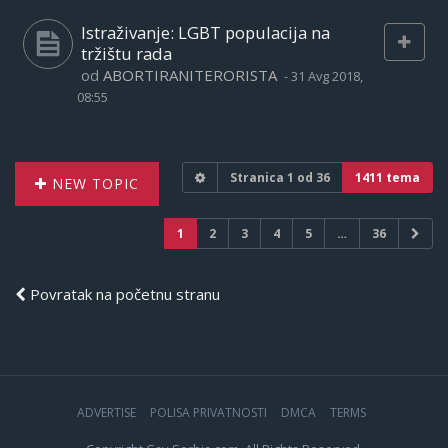
Istraživanje: LGBT populacija na
tržištu rada
od
ABORTIRANITERORISTA
-
31 Avg 2018,
08:55
Stranica
1
od
36
1411 tema
NEW TOPIC
1
2
3
4
5
…
36
Povratak na početnu stranu
ADVERTISE
POLISA PRIVATNOSTI
DMCA
TERMS