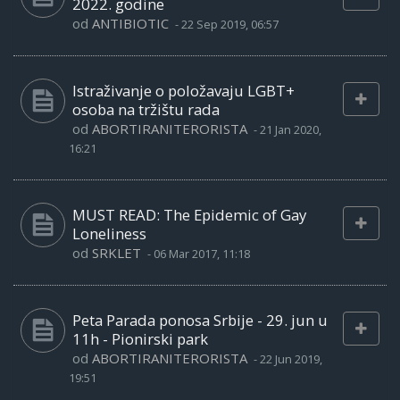
2022. godine
od
ANTIBIOTIC
-
22 Sep 2019, 06:57
Istraživanje o položavaju LGBT+
osoba na tržištu rada
od
ABORTIRANITERORISTA
-
21 Jan 2020,
16:21
MUST READ: The Epidemic of Gay
Loneliness
od
SRKLET
-
06 Mar 2017, 11:18
Peta Parada ponosa Srbije - 29. jun u
11h - Pionirski park
od
ABORTIRANITERORISTA
-
22 Jun 2019,
19:51