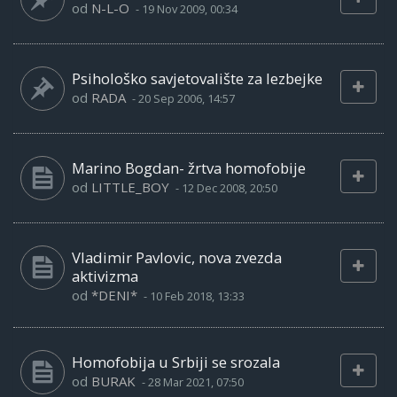
od
N-L-O
-
19 Nov 2009, 00:34
Psihološko savjetovalište za lezbejke
od
RADA
-
20 Sep 2006, 14:57
Marino Bogdan- žrtva homofobije
od
LITTLE_BOY
-
12 Dec 2008, 20:50
Vladimir Pavlovic, nova zvezda
aktivizma
od
*DENI*
-
10 Feb 2018, 13:33
Homofobija u Srbiji se srozala
od
BURAK
-
28 Mar 2021, 07:50