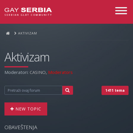
Toggle
Navigati
AKTIVIZAM
Aktivizam
Moderatori:
CASINO
,
Moderators
1411 tema
NEW TOPIC
OBAVEŠTENJA