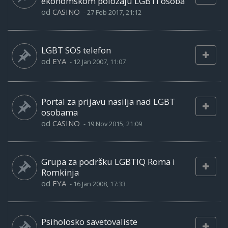
ekonomskom položaju LGBTI osoba
od
CASINO
-
27 Feb 2017, 21:12
LGBT SOS telefon
od
EYA
-
12 Jan 2007, 11:07
Portal za prijavu nasilja nad LGBT
osobama
od
CASINO
-
19 Nov 2015, 21:09
Grupa za podršku LGBTIQ Roma i
Romkinja
od
EYA
-
16 Jan 2008, 17:33
Psiholosko savetovaliste