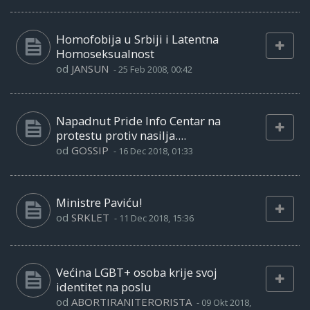
Homofobija u Srbiji i Latentna
Homoseksualnost
od
JANSUN
-
25 Feb 2008, 00:42
Napadnut Pride Info Centar na
protestu protiv nasilja....
od
GOSSIP
-
16 Dec 2018, 01:33
Ministre Paviću!
od
SRKLET
-
11 Dec 2018, 15:36
Većina LGBT+ osoba krije svoj
identitet na poslu
od
ABORTIRANITERORISTA
-
09 Okt 2018,