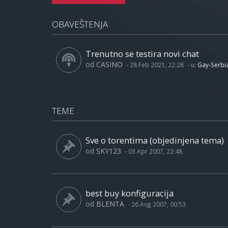
OBAVEŠTENJA
Trenutno se testira novi chat
od
CASINO
-
28 Feb 2021, 22:28
- u:
Gay-Serbi
TEME
Sve o torentima (objedinjena tema)
od
SKY123
-
03 Apr 2007, 22:48
best buy konfiguracija
od
BLENTA
-
26 Avg 2007, 00:53