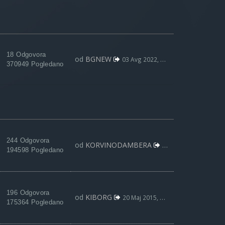
18 Odgovora
od
BGNEW
03 Avg 2022, 09:59
370949 Pogledano
244 Odgovora
od
KORVINODAMBERA
28 Jul 2017, 14:41
194598 Pogledano
196 Odgovora
od
KIBORG
20 Maj 2015, 21:07
175364 Pogledano