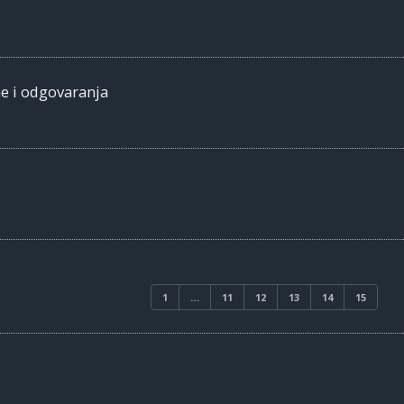
me i odgovaranja
1
…
11
12
13
14
15