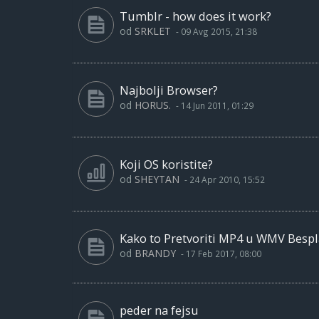
Tumblr - how does it work?
od
SRKLET
-
09 Avg 2015, 21:38
Najbolji Browser?
od
HORUS.
-
14 Jun 2011, 01:29
Koji OS koristite?
od
SHEYTAN
-
24 Apr 2010, 15:52
Kako to Pretvoriti MP4 u WMV Besp
od
BRANDY
-
17 Feb 2017, 08:00
peder na fejsu