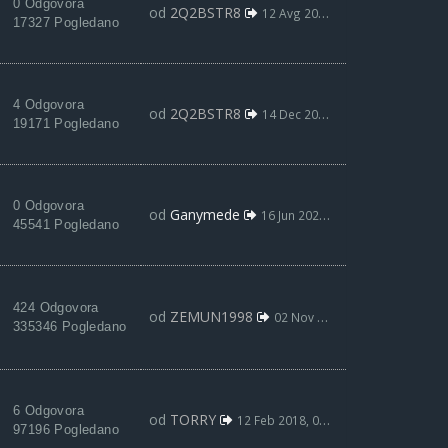
0 Odgovora
od
2Q2BSTR8
12 Avg 2008, 00:55
17327 Pogledano
4 Odgovora
od
2Q2BSTR8
14 Dec 2007, 19:52
19171 Pogledano
0 Odgovora
od
Ganymede
16 Jun 2021, 19:41
45541 Pogledano
424 Odgovora
od
ZEMUN1998
02 Nov 2019, 16:04
335346 Pogledano
6 Odgovora
od
TORRY
12 Feb 2018, 00:16
97196 Pogledano