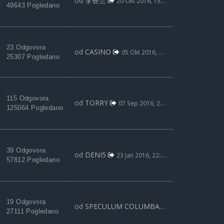
od
李香兰
20 Okt 2016, 15:35
49643 Pogledano
23 Odgovora
od
CASINO
05 Okt 2016, 18:59
25307 Pogledano
115 Odgovora
od
TORRY
07 Sep 2016, 21:46
125064 Pogledano
39 Odgovora
od
DENI5
23 Jan 2016, 22:37
57812 Pogledano
19 Odgovora
od
SPECULUM COLUMBAE
23 Jan 2016, 16:0
27111 Pogledano