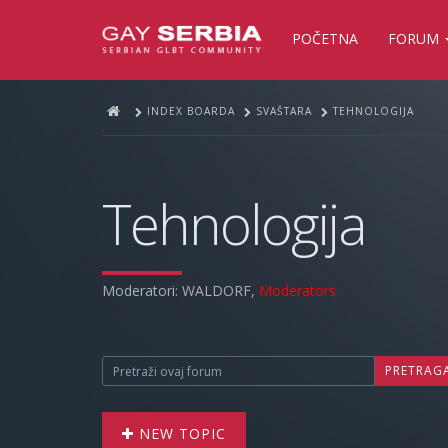
POČETNA
FORUM
INDEX BOARDA
SVAŠTARA
TEHNOLOGIJA
Tehnologija
Moderatori:
WALDORF
,
Moderators
PRETRAG
NEW TOPIC