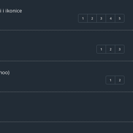
 i ikonice
1
2
3
4
5
1
2
3
ahoo)
1
2