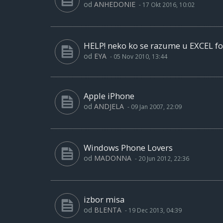
od
ANHEDONIE
-
17 Okt 2016, 10:02
HELP! neko ko se razume u EXCEL f
od
EYA
-
05 Nov 2010, 13:44
Apple iPhone
od
ANDJELA
-
09 Jan 2007, 22:09
Windows Phone Lovers
od
MADONNA
-
20 Jun 2012, 22:36
izbor misa
od
BLENTA
-
19 Dec 2013, 04:39