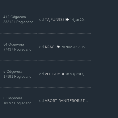
412 Odgovora
od
TAJFUN983
14 Jan 2018, 22:13
333121 Pogledano
54 Odgovora
od
KRAGI
20 Nov 2017, 15:05
77437 Pogledano
5 Odgovora
od
VEL BOY
28 Maj 2017, 19:43
17991 Pogledano
6 Odgovora
od
ABORTIRANITERORISTA
12 Apr 2017, 15:
18097 Pogledano