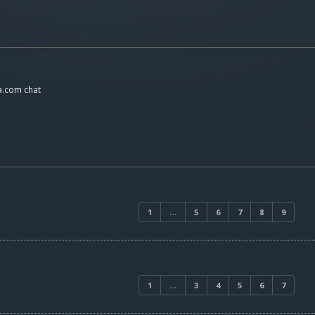
a.com chat
1
…
5
6
7
8
9
1
…
3
4
5
6
7