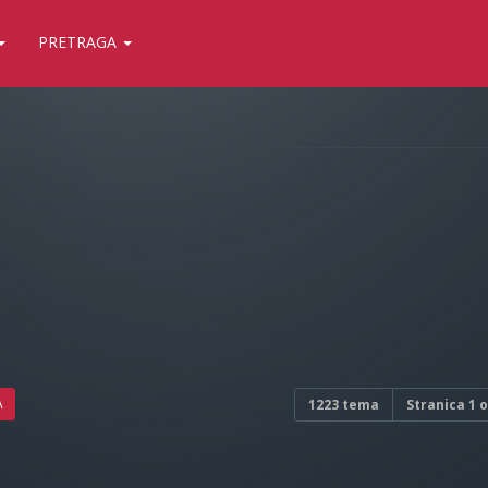
PRETRAGA
A
1223 tema
Stranica
1
o