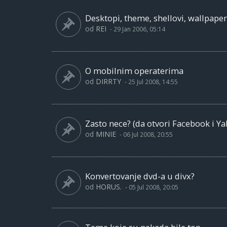
Desktopi, theme, shellovi, wallpaperi
od
REI
-
29 Jan 2006, 05:14
O mobilnim operaterima
od
DIRRTY
-
25 Jul 2008, 14:55
Zasto nece? (da otvori Facebook i Y
od
MINIE
-
06 Jul 2008, 20:55
Konvertovanje dvd-a u divx?
od
HORUS.
-
05 Jul 2008, 20:05