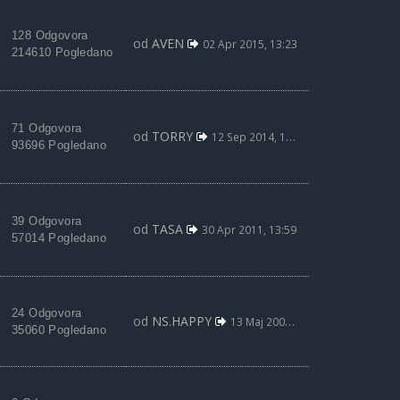
128 Odgovora
od
AVEN
02 Apr 2015, 13:23
214610 Pogledano
71 Odgovora
od
TORRY
12 Sep 2014, 12:18
93696 Pogledano
39 Odgovora
od
TASA
30 Apr 2011, 13:59
57014 Pogledano
24 Odgovora
od
NS.HAPPY
13 Maj 2009, 23:32
35060 Pogledano