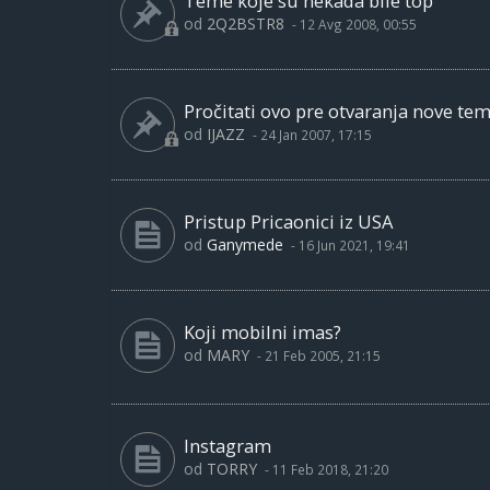
Teme koje su nekada bile top
od
2Q2BSTR8
-
12 Avg 2008, 00:55
Pročitati ovo pre otvaranja nove te
od
IJAZZ
-
24 Jan 2007, 17:15
Pristup Pricaonici iz USA
od
Ganymede
-
16 Jun 2021, 19:41
Koji mobilni imas?
od
MARY
-
21 Feb 2005, 21:15
Instagram
od
TORRY
-
11 Feb 2018, 21:20