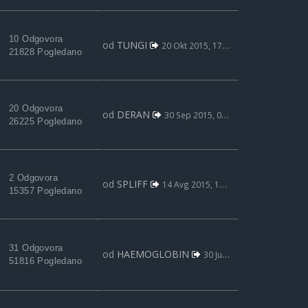
10 Odgovora
od
TUNGI
20 Okt 2015, 17:54
21828 Pogledano
20 Odgovora
od
DERAN
30 Sep 2015, 03:54
26225 Pogledano
2 Odgovora
od
SPLIFF
14 Avg 2015, 11:53
15357 Pogledano
31 Odgovora
od
HAEMOGLOBIN
30 Jul 2015, 15:13
51816 Pogledano