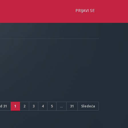
×
PRIJAVI SE
d
31
1
2
3
4
5
…
31
Sledeća