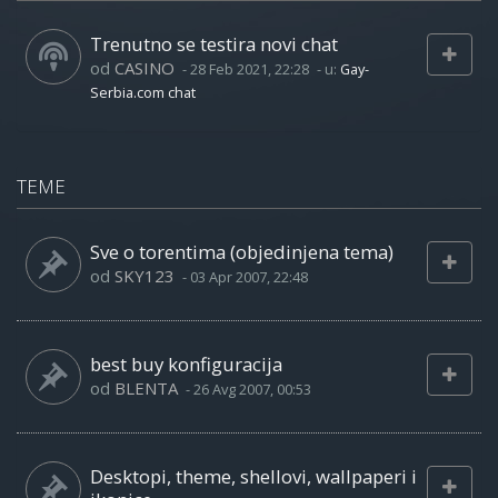
Trenutno se testira novi chat
od
CASINO
-
28 Feb 2021, 22:28
- u:
Gay-
Serbia.com chat
TEME
Sve o torentima (objedinjena tema)
od
SKY123
-
03 Apr 2007, 22:48
best buy konfiguracija
od
BLENTA
-
26 Avg 2007, 00:53
Desktopi, theme, shellovi, wallpaperi i