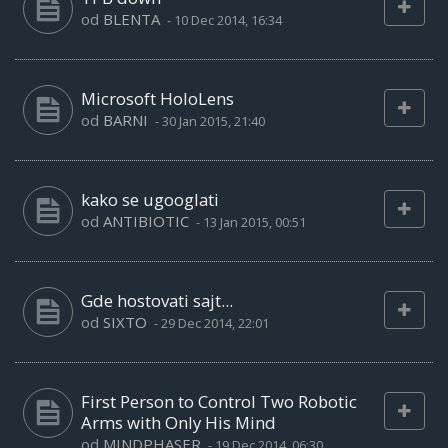
od
BLENTA
-
10 Dec 2014, 16:34
Microsoft HoloLens
od
BARNI
-
30 Jan 2015, 21:40
kako se ugooglati
od
ANTIBIOTIC
-
13 Jan 2015, 00:51
Gde hostovati sajt...
od
SIXTO
-
29 Dec 2014, 22:01
First Person to Control Two Robotic
Arms with Only His Mind
od
MINDPHASER
-
19 Dec 2014, 06:30