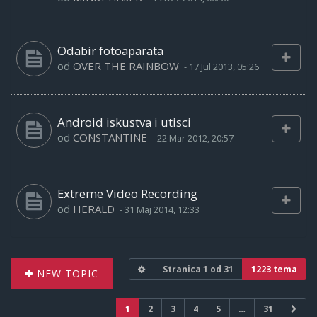
Odabir fotoaparata
od
OVER THE RAINBOW
-
17 Jul 2013, 05:26
Android iskustva i utisci
od
CONSTANTINE
-
22 Mar 2012, 20:57
Extreme Video Recording
od
HERALD
-
31 Maj 2014, 12:33
Stranica
1
od
31
1223 tema
NEW TOPIC
1
2
3
4
5
…
31