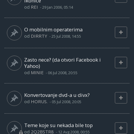
ikonice
od
REI
-
29 Jan 2006, 05:14
O mobilnim operaterima
od
DIRRTY
-
25 Jul 2008, 14:55
Zasto nece? (da otvori Facebook i
Yahoo)
od
MINIE
-
06 Jul 2008, 20:55
Konvertovanje dvd-a u divx?
od
HORUS.
-
05 Jul 2008, 20:05
Teme koje su nekada bile top
od
2Q2BSTR8
-
12 Avg 2008, 00:55