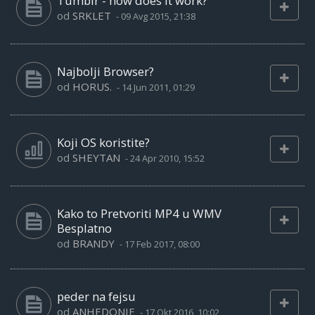
Tumblr - how does it work?
od
SRKLET
-
09 Avg 2015, 21:38
Najbolji Browser?
od
HORUS.
-
14 Jun 2011, 01:29
Koji OS koristite?
od
SHEYTAN
-
24 Apr 2010, 15:52
Kako to Pretvoriti MP4 u WMV
Besplatno
od
BRANDY
-
17 Feb 2017, 08:00
peder na fejsu
od
ANHEDONIE
-
17 Okt 2016, 10:02