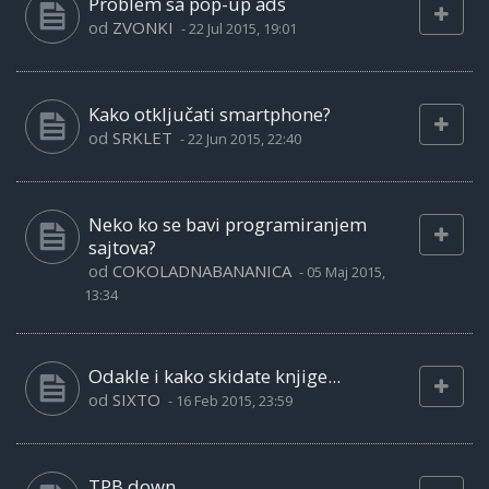
Problem sa pop-up ads
od
ZVONKI
-
22 Jul 2015, 19:01
Kako otključati smartphone?
od
SRKLET
-
22 Jun 2015, 22:40
Neko ko se bavi programiranjem
sajtova?
od
COKOLADNABANANICA
-
05 Maj 2015,
13:34
Odakle i kako skidate knjige...
od
SIXTO
-
16 Feb 2015, 23:59
TPB down