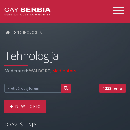
Toggle
Navigati
TEHNOLOGIJA
Tehnologija
Moderatori:
WALDORF
,
Moderators
1223 tema
NEW TOPIC
OBAVEŠTENJA