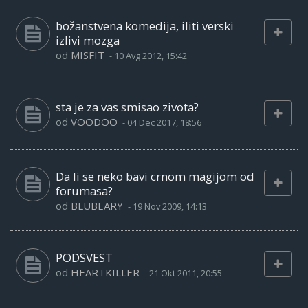
božanstvena komedija, iliti verski
izlivi mozga
od
MISFIT
-
10 Avg 2012, 15:42
sta je za vas smisao zivota?
od
VOODOO
-
04 Dec 2017, 18:56
Da li se neko bavi crnom magijom od
forumasa?
od
BLUBEARY
-
19 Nov 2009, 14:13
PODSVEST
od
HEARTKILLER
-
21 Okt 2011, 20:55