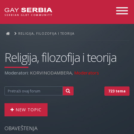
Toggle
Navigati
RELIGIJA, FILOZOFIJA I TEORIJA
Religija, filozofija i teorija
Moderatori:
KORVINODAMBERA
,
Moderators
723 tema
NEW TOPIC
OBAVEŠTENJA