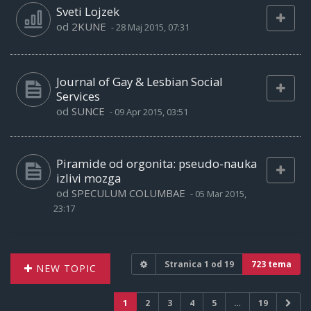
Sveti Lojzek
od
2KUNE
-
28 Maj 2015, 07:31
Journal of Gay & Lesbian Social
Services
od
SUNCE
-
09 Apr 2015, 03:51
Piramide od orgonita: pseudo-nauka
izlivi mozga
od
SPECULUM COLUMBAE
-
05 Mar 2015,
23:17
Stranica
1
od
19
723 tema
NEW TOPIC
1
2
3
4
5
…
19