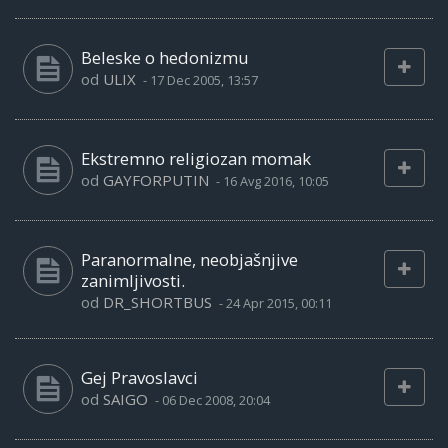
Beleske o hedonizmu
od
ULIX
-
17 Dec 2005, 13:57
Ekstremno religiozan momak
od
GAYFORPUTIN
-
16 Avg 2016, 10:05
Paranormalne, neobjašnjive
zanimljivosti.
od
DR_SHORTBUS
-
24 Apr 2015, 00:11
Gej Pravoslavci
od
SAIGO
-
06 Dec 2008, 20:04