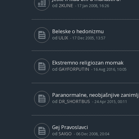
od
2KUNE
-
17 Jan 2008, 16:26
Beleske o hedonizmu
od
ULIX
-
17 Dec 2005, 13:57
Ekstremno religiozan momak
od
GAYFORPUTIN
-
16 Avg 2016, 10:05
Paranormalne, neobjašnjive zanimlji
od
DR_SHORTBUS
-
24 Apr 2015, 00:11
Gej Pravoslavci
od
SAIGO
-
06 Dec 2008, 20:04