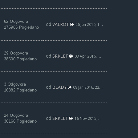
62 Odgovora
od
VAEROT
26 Jun 2016, 12:40
175985 Pogledano
29 Odgovora
od
SRKLET
03 Apr 2016, 11:01
38600 Pogledano
3 Odgovora
od
BLADY
08 Jan 2016, 22:03
16382 Pogledano
24 Odgovora
od
SRKLET
16 Nov 2015, 21:31
36166 Pogledano