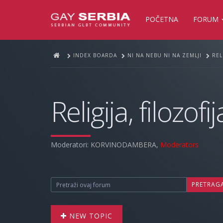
POČETNA
FORUM
INDEX BOARDA
NI NA NEBU NI NA ZEMLJI
REL
Religija, filozofij
Moderatori:
KORVINODAMBERA
,
Moderators
PRETRAG
NEW TOPIC