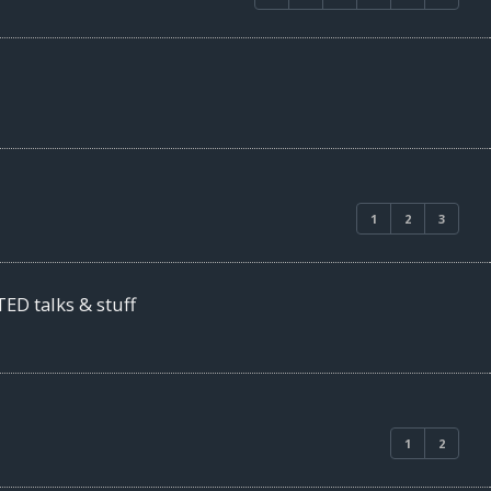
1
2
3
ED talks & stuff
1
2