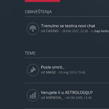
OBAVEŠTENJA
Trenutno se testira novi chat
od
CASINO
-
28 Feb 2021, 22:28
- u:
Gay-Serbi
TEME
Posle smrti...
od
MAGE
-
02 Avg 2010, 15:40
Verujete li u ASTROLOGIJU?
od
AMNESIA_
-
04 Okt 2005, 12:36