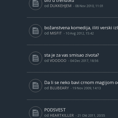
biti u trenutku
od
DUKKEHJEM
-
08 Nov 2010, 11:01
božanstvena komedija, iliti verski iz
od
MISFIT
-
10 Avg 2012, 15:42
sta je za vas smisao zivota?
od
VOODOO
-
04 Dec 2017, 18:56
Da li se neko bavi crnom magijom 
od
BLUBEARY
-
19 Nov 2009, 14:13
PODSVEST
od
HEARTKILLER
-
21 Okt 2011, 20:55