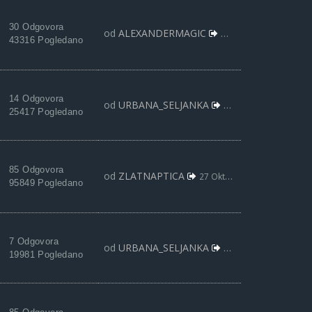
30 Odgovora
od
ALEXANDERMAGIC
29 Nov 2017, 19:48
43316 Pogledano
14 Odgovora
od
URBANA_SELJANKA
09 Nov 2017, 12:29
25417 Pogledano
85 Odgovora
od
ZLATNAPTICA
27 Okt 2017, 11:20
95849 Pogledano
7 Odgovora
od
URBANA_SELJANKA
10 Okt 2017, 21:51
19981 Pogledano