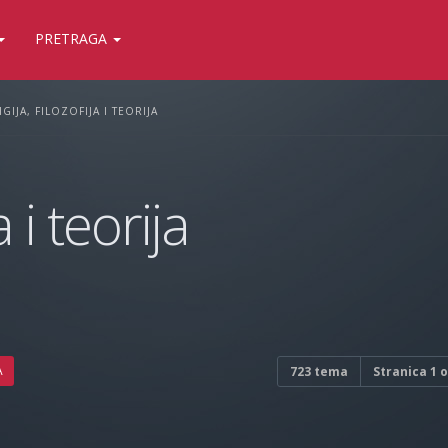
PRETRAGA
IGIJA, FILOZOFIJA I TEORIJA
a i teorija
A
723 tema
Stranica
1
o