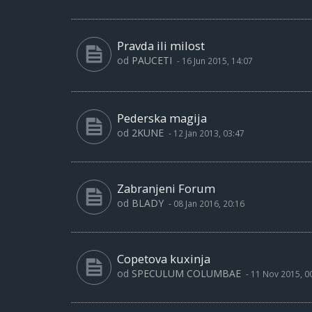
Pravda ili milost
od
PAUCETI
-
16 Jun 2015, 14:07
Pederska magija
od
2KUNE
-
12 Jan 2013, 03:47
Zabranjeni Forum
od
BLADY
-
08 Jan 2016, 20:16
Copetova kuxinja
od
SPECULUM COLUMBAE
-
11 Nov 2015, 0