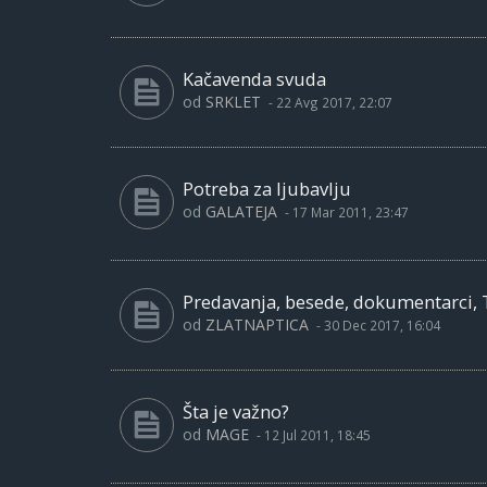
Kačavenda svuda
od
SRKLET
-
22 Avg 2017, 22:07
Potreba za ljubavlju
od
GALATEJA
-
17 Mar 2011, 23:47
Predavanja, besede, dokumentarci, T
od
ZLATNAPTICA
-
30 Dec 2017, 16:04
Šta je važno?
od
MAGE
-
12 Jul 2011, 18:45