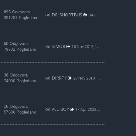
895 Odgovora
od
DR_SHORTBUS
04 Dec 2017, 19:19
391781 Pogledano
50 Odgovora
od
SIMOR
16 Nov 2012, 11:03
79702 Pogledano
38 Odgovora
od
DIRRTY
20 Nov 2010, 00:36
74000 Pogledano
16 Odgovora
od
VEL BOY
17 Apr 2022, 12:21
57686 Pogledano