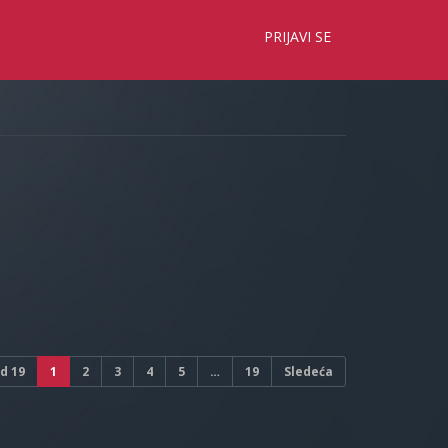
×
PRIJAVI SE
d
19
1
2
3
4
5
…
19
Sledeća