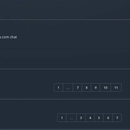
a.com chat
1
…
7
8
9
10
11
1
…
3
4
5
6
7