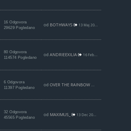
16 Odgovora
od
BOTHWAYS
13 Maj 2018, 23:09
29629 Pogledano
80 Odgovora
od
ANDRIEEXILIA
16 Feb 2018, 14:04
114574 Pogledano
6 Odgovora
od
OVER THE RAINBOW
19 Jan 2018, 21:52
11397 Pogledano
32 Odgovora
od
MAXIMUS_
13 Dec 2017, 08:24
45565 Pogledano