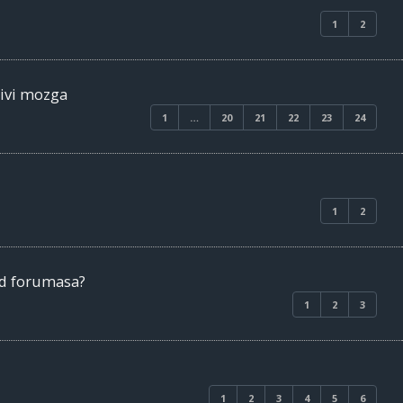
1
2
livi mozga
1
…
20
21
22
23
24
1
2
od forumasa?
1
2
3
1
2
3
4
5
6