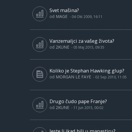
Svet mašina?
od
MAGE
-
04 Okt 2009, 16:11
Vanzemaljci za vašeg života?
od
2KUNE
-
05 Maj 2015, 09:35
Koliko je Stephan Hawking glup?
od
MORGAN LE FAYE
-
02 Sep 2010, 11:05
Drugo čudo pape Franje?
od
2KUNE
-
11 Jun 2015, 00:02
Jeste li ikad bili u manastiru?