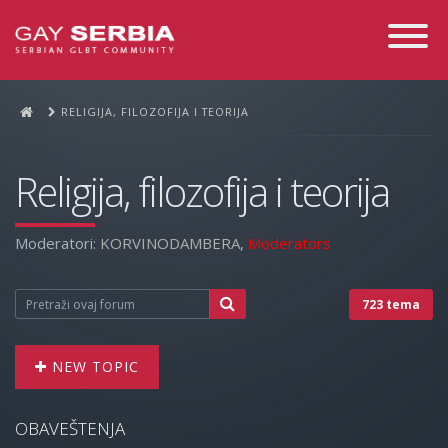
Toggle
Navigati
RELIGIJA, FILOZOFIJA I TEORIJA
Religija, filozofija i teorija
Moderatori:
KORVINODAMBERA
,
Moderators
723 tema
NEW TOPIC
OBAVEŠTENJA