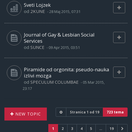
Sveti Lojzek
od
2KUNE
-
28 Maj 2015, 07:31
Journal of Gay & Lesbian Social
Services
od
SUNCE
-
09 Apr 2015, 03:51
Piramide od orgonita: pseudo-nauka
izlivi mozga
od
SPECULUM COLUMBAE
-
05 Mar 2015,
23:17
Stranica
1
od
19
723 tema
NEW TOPIC
1
2
3
4
5
…
19