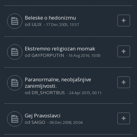
Beleske o hedonizmu
od
ULIX
-
17 Dec 2005, 13:57
Ekstremno religiozan momak
od
GAYFORPUTIN
-
16 Avg 2016, 10:05
Paranormalne, neobjašnjive
zanimljivosti.
od
DR_SHORTBUS
-
24 Apr 2015, 00:11
Gej Pravoslavci
od
SAIGO
-
06 Dec 2008, 20:04