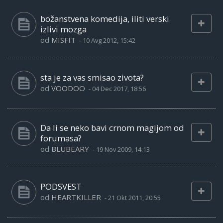
božanstvena komedija, iliti verski
izlivi mozga
od
MISFIT
-
10 Avg 2012, 15:42
sta je za vas smisao zivota?
od
VOODOO
-
04 Dec 2017, 18:56
Da li se neko bavi crnom magijom od
forumasa?
od
BLUBEARY
-
19 Nov 2009, 14:13
PODSVEST
od
HEARTKILLER
-
21 Okt 2011, 20:55