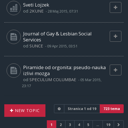
Sveti Lojzek
od
2KUNE
-
28 Maj 2015, 07:31
Journal of Gay & Lesbian Social
Services
od
SUNCE
-
09 Apr 2015, 03:51
Piramide od orgonita: pseudo-nauka
izlivi mozga
od
SPECULUM COLUMBAE
-
05 Mar 2015,
23:17
Stranica
1
od
19
723 tema
NEW TOPIC
1
2
3
4
5
…
19