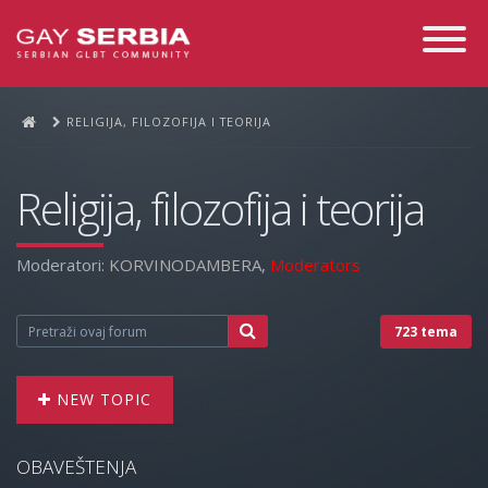
Toggle
Navigati
RELIGIJA, FILOZOFIJA I TEORIJA
Religija, filozofija i teorija
Moderatori:
KORVINODAMBERA
,
Moderators
723 tema
NEW TOPIC
OBAVEŠTENJA