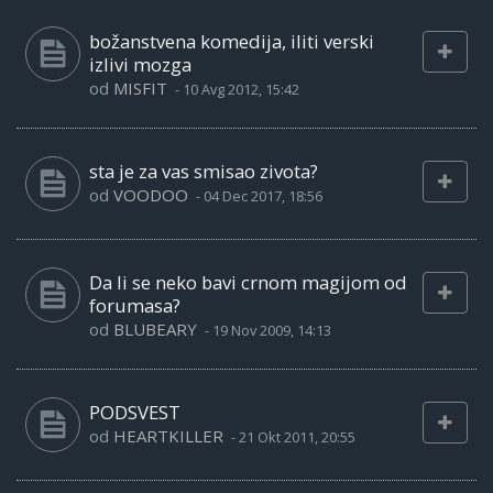
božanstvena komedija, iliti verski
izlivi mozga
od
MISFIT
-
10 Avg 2012, 15:42
sta je za vas smisao zivota?
od
VOODOO
-
04 Dec 2017, 18:56
Da li se neko bavi crnom magijom od
forumasa?
od
BLUBEARY
-
19 Nov 2009, 14:13
PODSVEST
od
HEARTKILLER
-
21 Okt 2011, 20:55