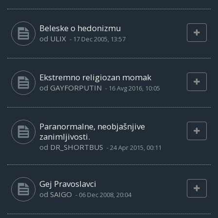
Beleske o hedonizmu
od
ULIX
-
17 Dec 2005, 13:57
Ekstremno religiozan momak
od
GAYFORPUTIN
-
16 Avg 2016, 10:05
Paranormalne, neobjašnjive
zanimljivosti.
od
DR_SHORTBUS
-
24 Apr 2015, 00:11
Gej Pravoslavci
od
SAIGO
-
06 Dec 2008, 20:04