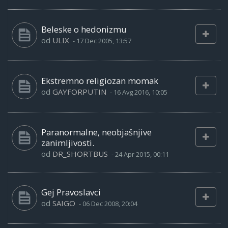
Beleske o hedonizmu
od
ULIX
-
17 Dec 2005, 13:57
Ekstremno religiozan momak
od
GAYFORPUTIN
-
16 Avg 2016, 10:05
Paranormalne, neobjašnjive
zanimljivosti.
od
DR_SHORTBUS
-
24 Apr 2015, 00:11
Gej Pravoslavci
od
SAIGO
-
06 Dec 2008, 20:04