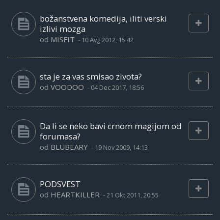
božanstvena komedija, iliti verski
izlivi mozga
od
MISFIT
-
10 Avg 2012, 15:42
sta je za vas smisao zivota?
od
VOODOO
-
04 Dec 2017, 18:56
Da li se neko bavi crnom magijom od
forumasa?
od
BLUBEARY
-
19 Nov 2009, 14:13
PODSVEST
od
HEARTKILLER
-
21 Okt 2011, 20:55