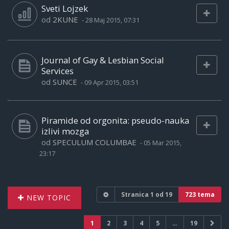
Sveti Lojzek
od
2KUNE
-
28 Maj 2015, 07:31
Journal of Gay & Lesbian Social
Services
od
SUNCE
-
09 Apr 2015, 03:51
Piramide od orgonita: pseudo-nauka
izlivi mozga
od
SPECULUM COLUMBAE
-
05 Mar 2015,
23:17
Stranica
1
od
19
723 tema
NEW TOPIC
1
2
3
4
5
…
19