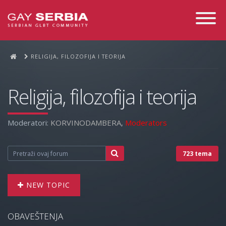
Toggle
Navigati
RELIGIJA, FILOZOFIJA I TEORIJA
Religija, filozofija i teorija
Moderatori:
KORVINODAMBERA
,
Moderators
723 tema
NEW TOPIC
OBAVEŠTENJA