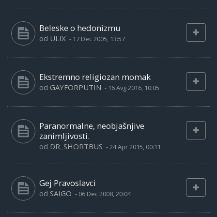
Beleske o hedonizmu
od
ULIX
-
17 Dec 2005, 13:57
Ekstremno religiozan momak
od
GAYFORPUTIN
-
16 Avg 2016, 10:05
Paranormalne, neobjašnjive
zanimljivosti.
od
DR_SHORTBUS
-
24 Apr 2015, 00:11
Gej Pravoslavci
od
SAIGO
-
06 Dec 2008, 20:04