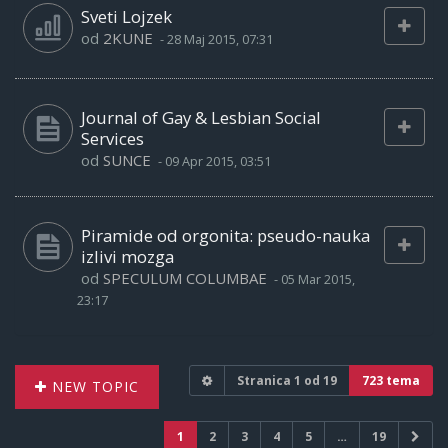
Sveti Lojzek
od
2KUNE
-
28 Maj 2015, 07:31
Journal of Gay & Lesbian Social
Services
od
SUNCE
-
09 Apr 2015, 03:51
Piramide od orgonita: pseudo-nauka
izlivi mozga
od
SPECULUM COLUMBAE
-
05 Mar 2015,
23:17
Stranica
1
od
19
723 tema
NEW TOPIC
1
2
3
4
5
…
19