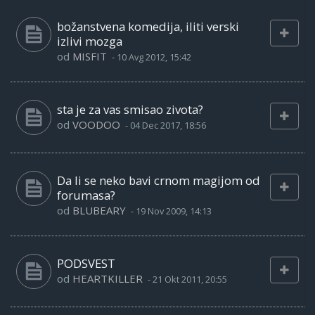
božanstvena komedija, iliti verski
izlivi mozga
od
MISFIT
-
10 Avg 2012, 15:42
sta je za vas smisao zivota?
od
VOODOO
-
04 Dec 2017, 18:56
Da li se neko bavi crnom magijom od
forumasa?
od
BLUBEARY
-
19 Nov 2009, 14:13
PODSVEST
od
HEARTKILLER
-
21 Okt 2011, 20:55