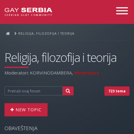
Toggle
Navigati
RELIGIJA, FILOZOFIJA I TEORIJA
Religija, filozofija i teorija
Moderatori:
KORVINODAMBERA
,
Moderators
723 tema
NEW TOPIC
OBAVEŠTENJA