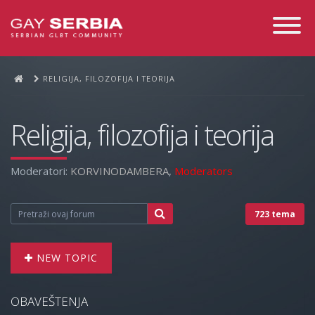
Toggle
Navigati
RELIGIJA, FILOZOFIJA I TEORIJA
Religija, filozofija i teorija
Moderatori:
KORVINODAMBERA
,
Moderators
723 tema
NEW TOPIC
OBAVEŠTENJA