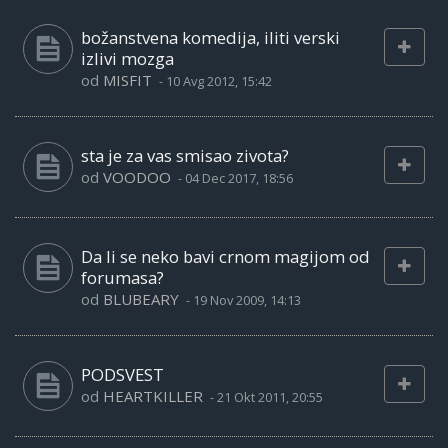
božanstvena komedija, iliti verski
izlivi mozga
od
MISFIT
-
10 Avg 2012, 15:42
sta je za vas smisao zivota?
od
VOODOO
-
04 Dec 2017, 18:56
Da li se neko bavi crnom magijom od
forumasa?
od
BLUBEARY
-
19 Nov 2009, 14:13
PODSVEST
od
HEARTKILLER
-
21 Okt 2011, 20:55