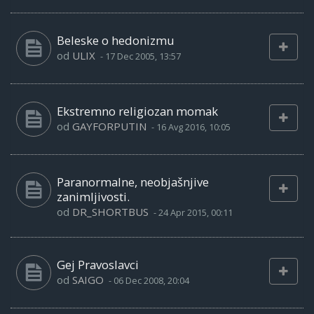
Beleske o hedonizmu
od
ULIX
-
17 Dec 2005, 13:57
Ekstremno religiozan momak
od
GAYFORPUTIN
-
16 Avg 2016, 10:05
Paranormalne, neobjašnjive
zanimljivosti.
od
DR_SHORTBUS
-
24 Apr 2015, 00:11
Gej Pravoslavci
od
SAIGO
-
06 Dec 2008, 20:04