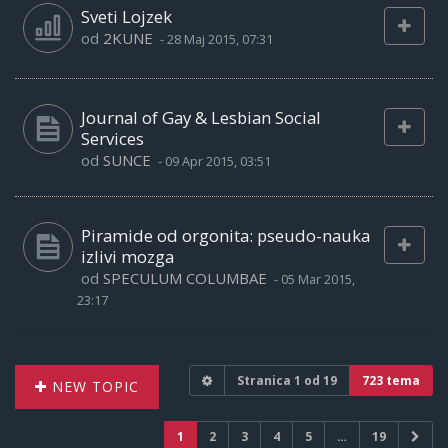
Sveti Lojzek
od
2KUNE
-
28 Maj 2015, 07:31
Journal of Gay & Lesbian Social
Services
od
SUNCE
-
09 Apr 2015, 03:51
Piramide od orgonita: pseudo-nauka
izlivi mozga
od
SPECULUM COLUMBAE
-
05 Mar 2015,
23:17
Stranica
1
od
19
723 tema
NEW TOPIC
1
2
3
4
5
…
19