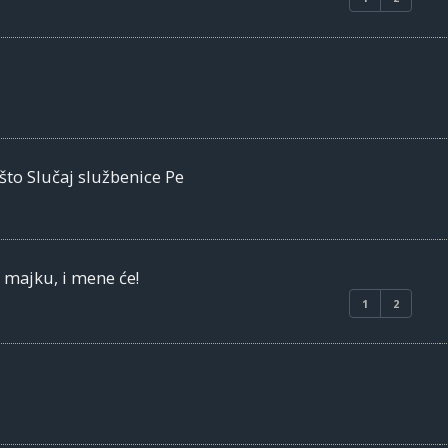
što Slučaj službenice Pe
o majku, i mene će!
1
2