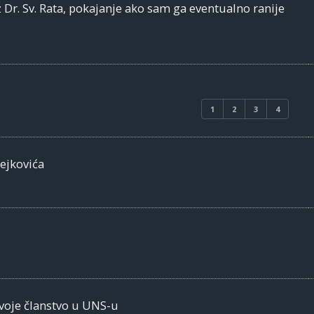
z Dr. Sv. Rata, pokajanje ako sam ga eventualno ranije
1
2
3
4
ejkovića
svoje članstvo u UNS-u