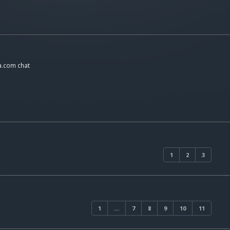
a.com chat
1
2
3
1
…
7
8
9
10
11