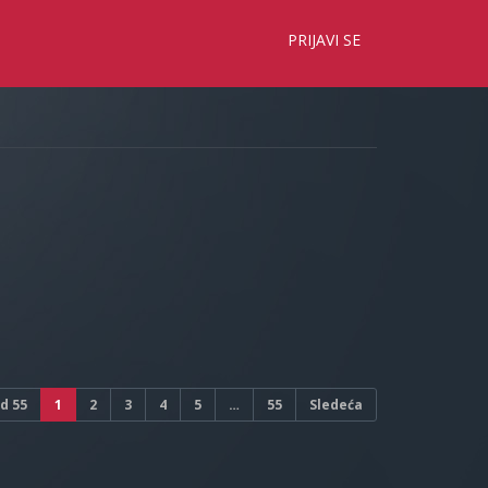
×
PRIJAVI SE
d
55
1
2
3
4
5
…
55
Sledeća