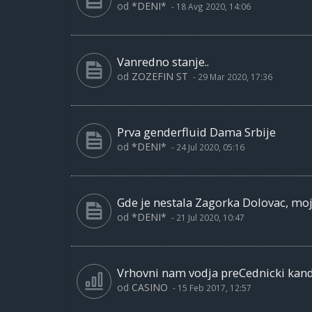
od
*DENI*
-
18 Avg 2020, 14:06
Vanredno stanje..
od
ZOZEFIN ST
-
29 Mar 2020, 17:36
Prva genderfluid Dama Srbije
od
*DENI*
-
24 Jul 2020, 05:16
Gde je nestala Zagorka Dolovac, moja
od
*DENI*
-
21 Jul 2020, 10:47
Vrhovni nam vodja preCednicki kan
od
CASINO
-
15 Feb 2017, 12:57