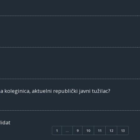
 koleginica, aktuelni republički javni tužilac?
didat
1
…
9
10
11
12
13