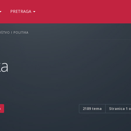
PRETRAGA
ŠTVO I POLITIKA
ka
A
2189 tema
Stranica
1
o