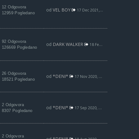
12 Odgovora
od
VEL BOY
17 Dec 2021, 16:19
12959 Pogledano
92 Odgovora
od
DARK WALKER
18 Feb 2021, 22:32
126669 Pogledano
26 Odgovora
od
*DENI*
17 Nov 2020, 19:57
18521 Pogledano
2 Odgovora
od
*DENI*
17 Sep 2020, 18:46
8307 Pogledano
2 Odgovora
od
*DENI*