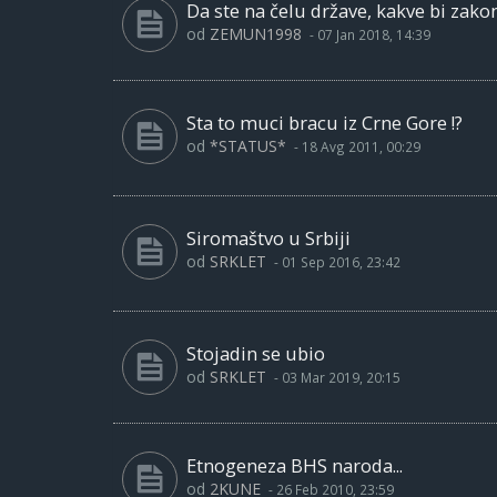
Da ste na čelu države, kakve bi zakon
od
ZEMUN1998
-
07 Jan 2018, 14:39
Sta to muci bracu iz Crne Gore !?
od
*STATUS*
-
18 Avg 2011, 00:29
Siromaštvo u Srbiji
od
SRKLET
-
01 Sep 2016, 23:42
Stojadin se ubio
od
SRKLET
-
03 Mar 2019, 20:15
Etnogeneza BHS naroda...
od
2KUNE
-
26 Feb 2010, 23:59