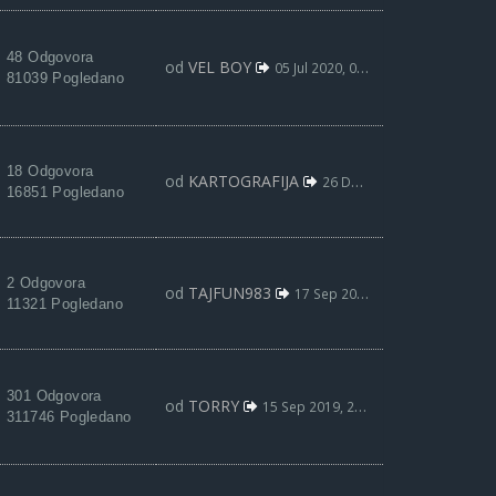
48 Odgovora
od
VEL BOY
05 Jul 2020, 03:25
81039 Pogledano
18 Odgovora
od
KARTOGRAFIJA
26 Dec 2019, 01:43
16851 Pogledano
2 Odgovora
od
TAJFUN983
17 Sep 2019, 23:01
11321 Pogledano
301 Odgovora
od
TORRY
15 Sep 2019, 23:11
311746 Pogledano