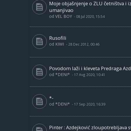
Moje objašnjenje o ZLU četništva i i
umanjivao
od
VEL BOY
-
08 Jul 2020, 15:54
Rusofili
od
KIWI
-
28 Dec 2012, 00:46
Povodom laži i kleveta Predraga Azd
od
*DENI*
-
17 Avg 2020, 10:41
*-
od
*DENI*
-
17 Sep 2020, 16:39
Pinter : Azdejković zloupotrebljava 