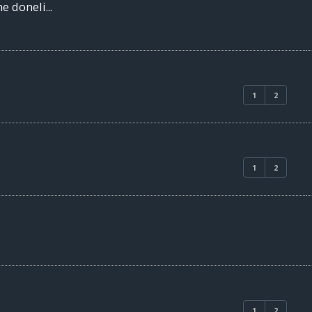
e doneli...
1
2
1
2
1
2