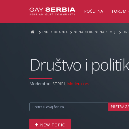
POČETNA
FORUM
INDEX BOARDA
NI NA NEBU NI NA ZEMLJI
DRU
Društvo i politi
Moderatori:
STRIPI
,
Moderators
PRETRAG
NEW TOPIC