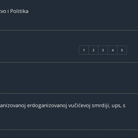
vo i Politika
1
2
3
4
5
banizovanoj erdoganizovanoj vučićevoj smrdiji, ups, s