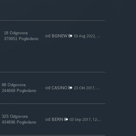
18 Odgovora
od
BGNEW
03 Avg 2022, 09:59
370951 Pogledano
88 Odgovora
od
CASINO
23 Okt 2017, 22:36
244669 Pogledano
325 Odgovora
od
BERN
03 Sep 2017, 12:50
434896 Pogledano