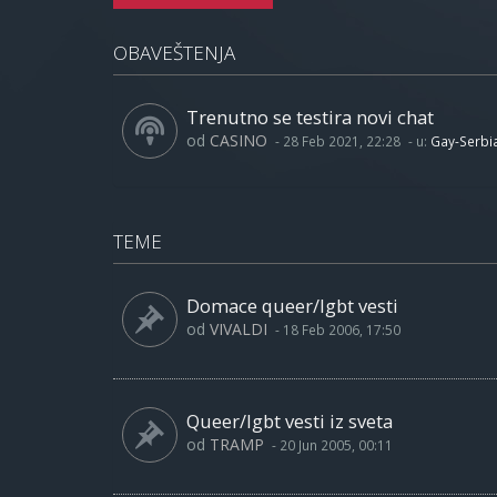
OBAVEŠTENJA
Trenutno se testira novi chat
od
CASINO
-
28 Feb 2021, 22:28
- u:
Gay-Serbi
TEME
Domace queer/lgbt vesti
od
VIVALDI
-
18 Feb 2006, 17:50
Queer/lgbt vesti iz sveta
od
TRAMP
-
20 Jun 2005, 00:11