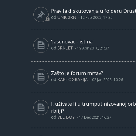
Pravila diskutovanja u folderu Drust
od
UNIC0RN
-
12 Feb 2005, 17:35
'Jasenovac - istina'
od
SRKLET
-
19 Apr 2016, 21:37
Zašto je forum mrtav?
od
KARTOGRAFIJA
-
02 Jan 2023, 10:26
I, uživate li u trumputinizovanoj or
rbiiji?
od
VEL BOY
-
17 Dec 2021, 16:37