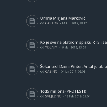
Umrla MIrjana Marković
od
CASTOR
-
14 Apr 2019, 18:17
Ko je sve na platnom spisku RTS i za
od
*DENI*
-
19 Mar 2019, 13:09
Šokantno! Dzeni Pinter: Antal je ubi
od
CASINO
-
04 Jun 2017, 02:08
1od5 miliona (PROTESTI)
od
SVEJEDNO
-
12 Feb 2019, 21:04