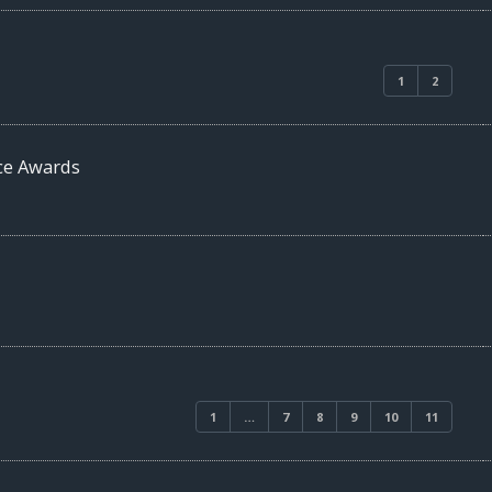
1
2
ice Awards
1
…
7
8
9
10
11