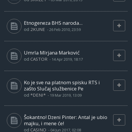
Etnogeneza BHS naroda...
od
2KUNE
-
26 Feb 2010, 23:59
Umrla MIrjana Marković
od
CASTOR
-
14 Apr 2019, 18:17
Ko je sve na platnom spisku RTS i
zašto Slučaj službenice Pe
od
*DENI*
-
19 Mar 2019, 13:09
Šokantno! Dzeni Pinter: Antal je ubio
majku, i mene će!
od
CASINO
-
04 Jun 2017, 02:08