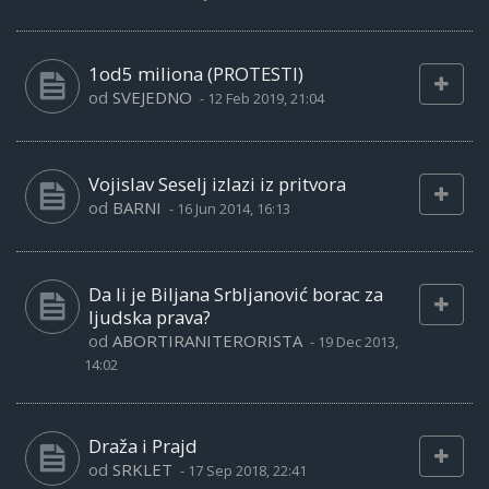
1od5 miliona (PROTESTI)
od
SVEJEDNO
-
12 Feb 2019, 21:04
Vojislav Seselj izlazi iz pritvora
od
BARNI
-
16 Jun 2014, 16:13
Da li je Biljana Srbljanović borac za
ljudska prava?
od
ABORTIRANITERORISTA
-
19 Dec 2013,
14:02
Draža i Prajd
od
SRKLET
-
17 Sep 2018, 22:41