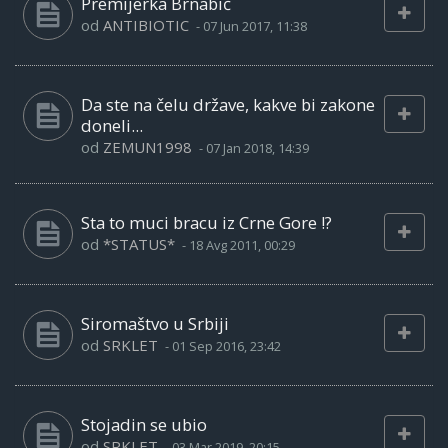
Premijerka Brnabić
od
ANTIBIOTIC
-
07 Jun 2017, 11:38
Da ste na čelu države, kakve bi zakone
doneli...
od
ZEMUN1998
-
07 Jan 2018, 14:39
Sta to muci bracu iz Crne Gore !?
od
*STATUS*
-
18 Avg 2011, 00:29
Siromaštvo u Srbiji
od
SRKLET
-
01 Sep 2016, 23:42
Stojadin se ubio
od
SRKLET
-
03 Mar 2019, 20:15