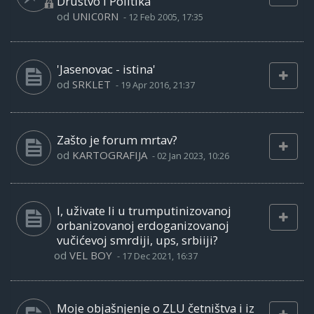
Drustvo i Politika
od
UNIC0RN
-
12 Feb 2005, 17:35
'Jasenovac - istina'
od
SRKLET
-
19 Apr 2016, 21:37
Zašto je forum mrtav?
od
KARTOGRAFIJA
-
02 Jan 2023, 10:26
I, uživate li u trumputinizovanoj
orbanizovanoj erdoganizovanoj
vučićevoj smrdiji, ups, srbiiji?
od
VEL BOY
-
17 Dec 2021, 16:37
Moje objašnjenje o ZLU četništva i iz