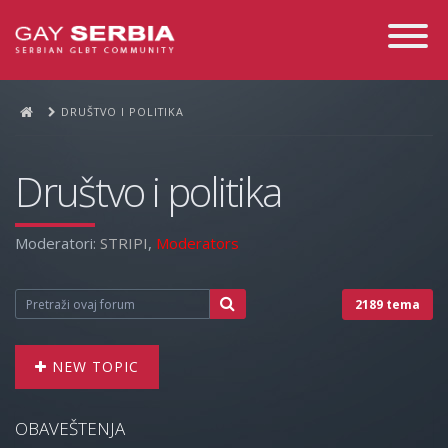
Toggle
Navigati
DRUŠTVO I POLITIKA
Društvo i politika
Moderatori:
STRIPI
,
Moderators
2189 tema
NEW TOPIC
OBAVEŠTENJA