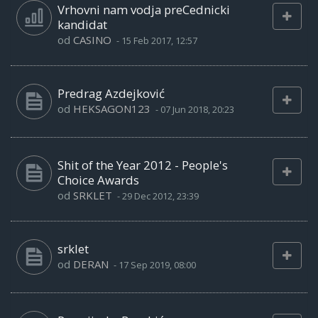
Vrhovni nam vodja preCednicki
kandidat
od
CASINO
-
15 Feb 2017, 12:57
Predrag Azdejković
od
HEKSAGON123
-
07 Jun 2018, 20:23
Shit of the Year 2012 - People's
Choice Awards
od
SRKLET
-
29 Dec 2012, 23:39
srklet
od
DERAN
-
17 Sep 2019, 08:00