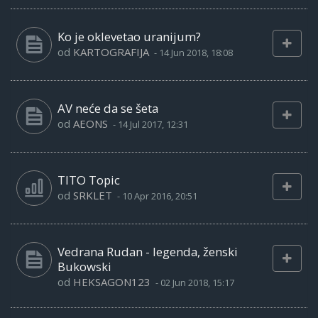
Ko je oklevetao uranijum?
od
KARTOGRAFIJA
-
14 Jun 2018, 18:08
AV neće da se šeta
od
AEONS
-
14 Jul 2017, 12:31
TITO Topic
od
SRKLET
-
10 Apr 2016, 20:51
Vedrana Rudan - legenda, ženski
Bukowski
od
HEKSAGON123
-
02 Jun 2018, 15:17