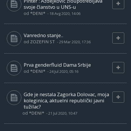
Pinter : Azdejković zloupotrebljava
svoje članstvo u UNS-u
od
*DENI*
-
18 Avg 2020, 14:06
Vanredno stanje..
od
ZOZEFIN ST
-
29 Mar 2020, 17:36
Prva genderfluid Dama Srbije
od
*DENI*
-
24 Jul 2020, 05:16
Gde je nestala Zagorka Dolovac, moja
koleginica, aktuelni republički javni
tužilac?
od
*DENI*
-
21 Jul 2020, 10:47