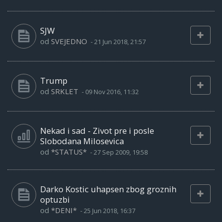
SJW
od
SVEJEDNO
-
21 Jun 2018, 21:57
Trump
od
SRKLET
-
09 Nov 2016, 11:32
Nekad i sad - Zivot pre i posle
Slobodana Milosevica
od
*STATUS*
-
27 Sep 2009, 19:58
Darko Kostic uhapsen zbog groznih
optuzbi
od
*DENI*
-
25 Jun 2018, 16:37