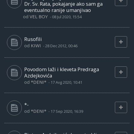
Dr. Sv. Rata, pokajanje ako sam ga
eventualno ranije umanjivao
od
VEL BOY
-
08 Jul 2020, 15:54
Rusofili
od
KIWI
-
28 Dec 2012, 00:46
Povodom laži i kleveta Predraga
Azdejkovića
od
*DENI*
-
17 Avg 2020, 10:41
*-
od
*DENI*
-
17 Sep 2020, 16:39