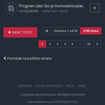
Prognan zato što je homoseksualac
od
GLASNIK
-
16 Dec 2011, 00:20
Stranica
1
od
55
2189 tema
NEW TOPIC
1
2
3
4
5
…
55
Povratak na početnu stranu
ADVERTISE
POLISA PRIVATNOSTI
DMCA
TERMS
Copyright Gay-Serbia.com. All Rights Reserved.
- Sva vremena su u UTC+02:00 UTC+2 -