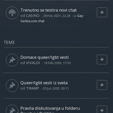
Trenutno se testira novi chat
od
CASINO
-
28 Feb 2021, 22:28
- u:
Gay-
Serbia.com chat
TEME
Domace queer/lgbt vesti
od
VIVALDI
-
18 Feb 2006, 17:50
Queer/lgbt vesti iz sveta
od
TRAMP
-
20 Jun 2005, 00:11
Pravila diskutovanja u folderu