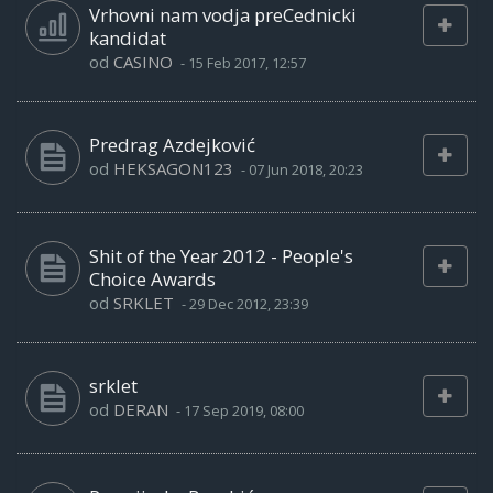
Vrhovni nam vodja preCednicki
kandidat
od
CASINO
-
15 Feb 2017, 12:57
Predrag Azdejković
od
HEKSAGON123
-
07 Jun 2018, 20:23
Shit of the Year 2012 - People's
Choice Awards
od
SRKLET
-
29 Dec 2012, 23:39
srklet
od
DERAN
-
17 Sep 2019, 08:00