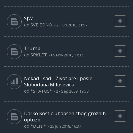
SJW
od
SVEJEDNO
-
21 Jun 2018, 21:57
Trump
od
SRKLET
-
09 Nov 2016, 11:32
Nekad i sad - Zivot pre i posle
Slobodana Milosevica
od
*STATUS*
-
27 Sep 2009, 19:58
Darko Kostic uhapsen zbog groznih
optuzbi
od
*DENI*
-
25 Jun 2018, 16:37