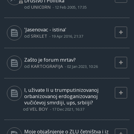
Drustvo i Politika
od
UNIC0RN
-
12 Feb 2005, 17:35
'Jasenovac - istina'
od
SRKLET
-
19 Apr 2016, 21:37
Zašto je forum mrtav?
od
KARTOGRAFIJA
-
02 Jan 2023, 10:26
I, uživate li u trumputinizovanoj
orbanizovanoj erdoganizovanoj
vučićevoj smrdiji, ups, srbiiji?
od
VEL BOY
-
17 Dec 2021, 16:37
Moje objašnjenje o ZLU četništva i iz