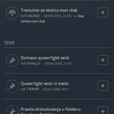
Trenutno se testira novi chat
od
CASINO
-
28 Feb 2021, 22:28
- u:
Gay-
Serbia.com chat
TEME
Domace queer/lgbt vesti
od
VIVALDI
-
18 Feb 2006, 17:50
Queer/lgbt vesti iz sveta
od
TRAMP
-
20 Jun 2005, 00:11
Pravila diskutovanja u folderu