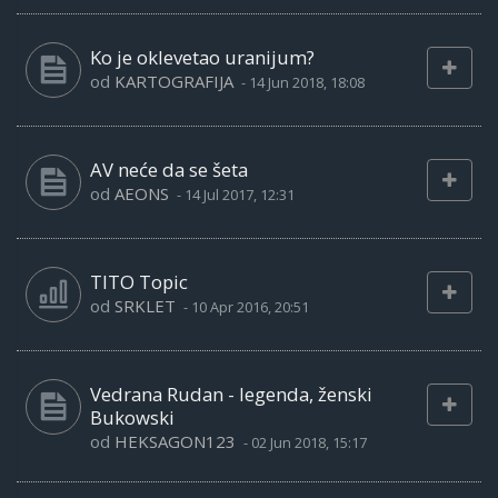
Ko je oklevetao uranijum?
od
KARTOGRAFIJA
-
14 Jun 2018, 18:08
AV neće da se šeta
od
AEONS
-
14 Jul 2017, 12:31
TITO Topic
od
SRKLET
-
10 Apr 2016, 20:51
Vedrana Rudan - legenda, ženski
Bukowski
od
HEKSAGON123
-
02 Jun 2018, 15:17