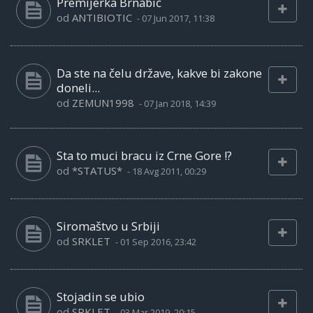
Premijerka Brnabić
od
ANTIBIOTIC
-
07 Jun 2017, 11:38
Da ste na čelu države, kakve bi zakone
doneli...
od
ZEMUN1998
-
07 Jan 2018, 14:39
Sta to muci bracu iz Crne Gore !?
od
*STATUS*
-
18 Avg 2011, 00:29
Siromaštvo u Srbiji
od
SRKLET
-
01 Sep 2016, 23:42
Stojadin se ubio
od
SRKLET
-
03 Mar 2019, 20:15