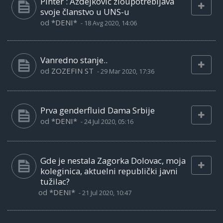
Pinter : Azdejković zloupotrebljava
svoje članstvo u UNS-u
od
*DENI*
-
18 Avg 2020, 14:06
Vanredno stanje..
od
ZOZEFIN ST
-
29 Mar 2020, 17:36
Prva genderfluid Dama Srbije
od
*DENI*
-
24 Jul 2020, 05:16
Gde je nestala Zagorka Dolovac, moja
koleginica, aktuelni republički javni
tužilac?
od
*DENI*
-
21 Jul 2020, 10:47