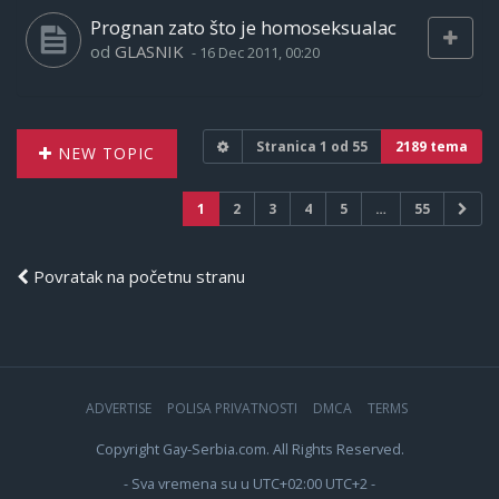
Prognan zato što je homoseksualac
od
GLASNIK
-
16 Dec 2011, 00:20
Stranica
1
od
55
2189 tema
NEW TOPIC
1
2
3
4
5
…
55
Povratak na početnu stranu
ADVERTISE
POLISA PRIVATNOSTI
DMCA
TERMS
Copyright Gay-Serbia.com. All Rights Reserved.
- Sva vremena su u UTC+02:00 UTC+2 -