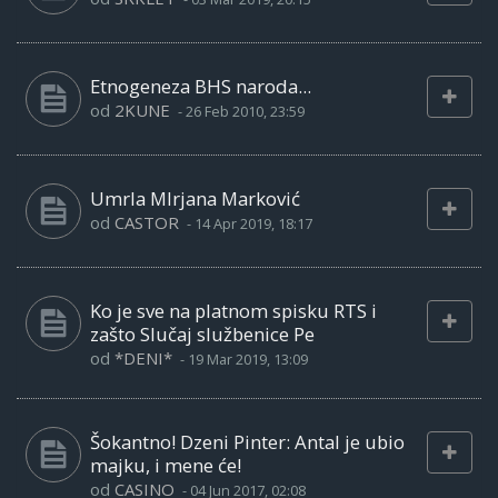
Etnogeneza BHS naroda...
od
2KUNE
-
26 Feb 2010, 23:59
Umrla MIrjana Marković
od
CASTOR
-
14 Apr 2019, 18:17
Ko je sve na platnom spisku RTS i
zašto Slučaj službenice Pe
od
*DENI*
-
19 Mar 2019, 13:09
Šokantno! Dzeni Pinter: Antal je ubio
majku, i mene će!
od
CASINO
-
04 Jun 2017, 02:08