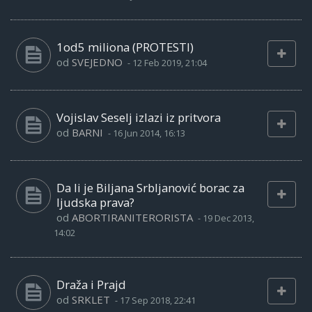
1od5 miliona (PROTESTI)
od
SVEJEDNO
-
12 Feb 2019, 21:04
Vojislav Seselj izlazi iz pritvora
od
BARNI
-
16 Jun 2014, 16:13
Da li je Biljana Srbljanović borac za
ljudska prava?
od
ABORTIRANITERORISTA
-
19 Dec 2013,
14:02
Draža i Prajd
od
SRKLET
-
17 Sep 2018, 22:41