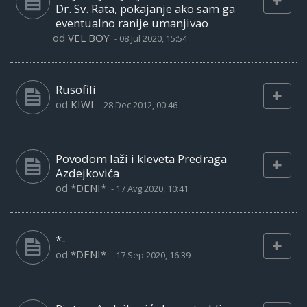
Dr. Sv. Rata, pokajanje ako sam ga
eventualno ranije umanjivao
od
VEL BOY
-
08 Jul 2020, 15:54
Rusofili
od
KIWI
-
28 Dec 2012, 00:46
Povodom laži i kleveta Predraga
Azdejkovića
od
*DENI*
-
17 Avg 2020, 10:41
*-
od
*DENI*
-
17 Sep 2020, 16:39