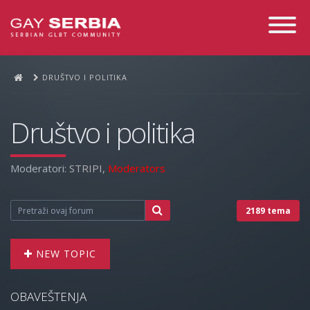
Toggle
Navigati
DRUŠTVO I POLITIKA
Društvo i politika
Moderatori:
STRIPI
,
Moderators
2189 tema
NEW TOPIC
OBAVEŠTENJA