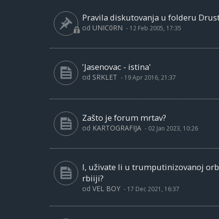
Pravila diskutovanja u folderu Drust
od
UNIC0RN
-
12 Feb 2005, 17:35
'Jasenovac - istina'
od
SRKLET
-
19 Apr 2016, 21:37
Zašto je forum mrtav?
od
KARTOGRAFIJA
-
02 Jan 2023, 10:26
I, uživate li u trumputinizovanoj or
rbiiji?
od
VEL BOY
-
17 Dec 2021, 16:37