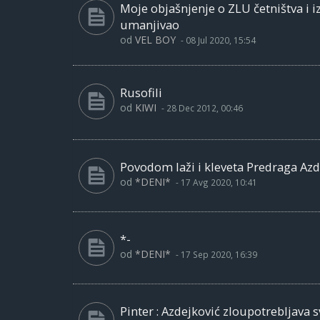
Moje objašnjenje o ZLU četništva i i
umanjivao
od
VEL BOY
-
08 Jul 2020, 15:54
Rusofili
od
KIWI
-
28 Dec 2012, 00:46
Povodom laži i kleveta Predraga Azd
od
*DENI*
-
17 Avg 2020, 10:41
*-
od
*DENI*
-
17 Sep 2020, 16:39
Pinter : Azdejković zloupotrebljava 