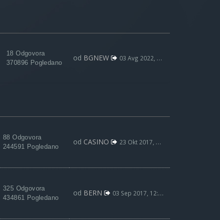
18 Odgovora
od
BGNEW
03 Avg 2022, 09:59
370896 Pogledano
88 Odgovora
od
CASINO
23 Okt 2017, 22:36
244591 Pogledano
325 Odgovora
od
BERN
03 Sep 2017, 12:50
434861 Pogledano