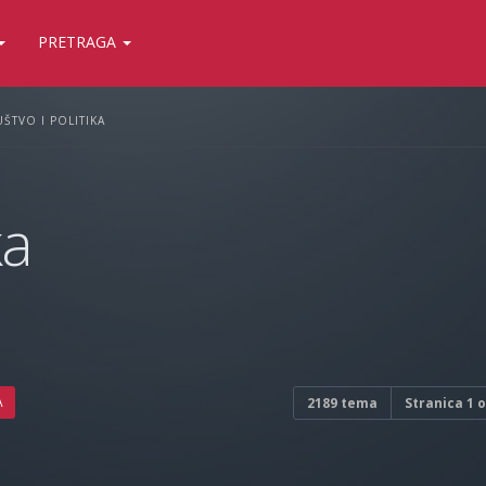
PRETRAGA
ŠTVO I POLITIKA
ka
A
2189 tema
Stranica
1
o