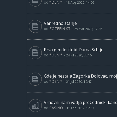
od
*DENI*
-
18 Avg 2020, 14:06
Vanredno stanje..
od
ZOZEFIN ST
-
29 Mar 2020, 17:36
Prva genderfluid Dama Srbije
od
*DENI*
-
24 Jul 2020, 05:16
Gde je nestala Zagorka Dolovac, moja
od
*DENI*
-
21 Jul 2020, 10:47
Vrhovni nam vodja preCednicki kan
od
CASINO
-
15 Feb 2017, 12:57