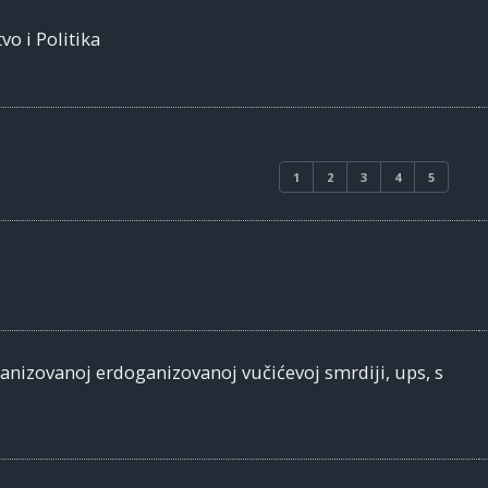
vo i Politika
1
2
3
4
5
banizovanoj erdoganizovanoj vučićevoj smrdiji, ups, s