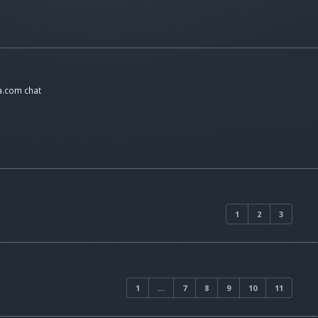
a.com chat
1
2
3
1
…
7
8
9
10
11