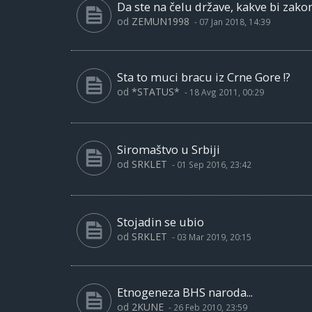
Da ste na čelu države, kakve bi zakon
od
ZEMUN1998
-
07 Jan 2018, 14:39
Sta to muci bracu iz Crne Gore !?
od
*STATUS*
-
18 Avg 2011, 00:29
Siromaštvo u Srbiji
od
SRKLET
-
01 Sep 2016, 23:42
Stojadin se ubio
od
SRKLET
-
03 Mar 2019, 20:15
Etnogeneza BHS naroda...
od
2KUNE
-
26 Feb 2010, 23:59