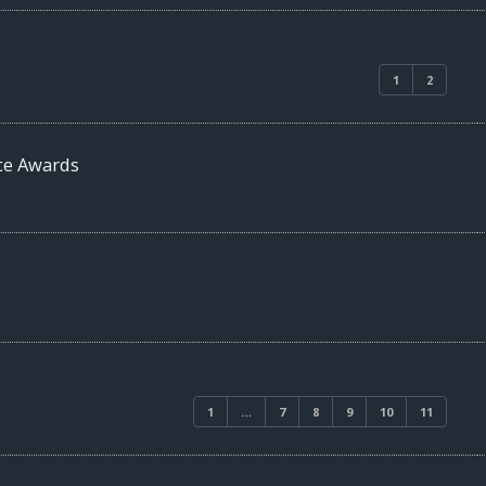
1
2
ice Awards
1
…
7
8
9
10
11