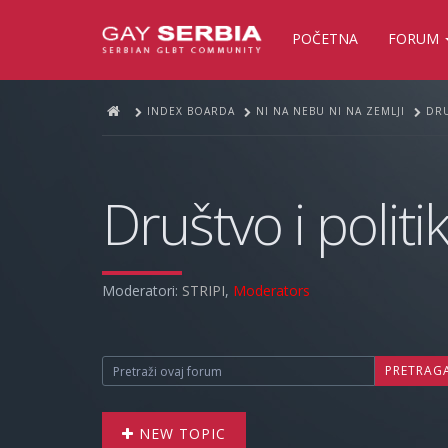
POČETNA
FORUM
INDEX BOARDA
NI NA NEBU NI NA ZEMLJI
DRU
Društvo i politi
Moderatori:
STRIPI
,
Moderators
PRETRAG
NEW TOPIC