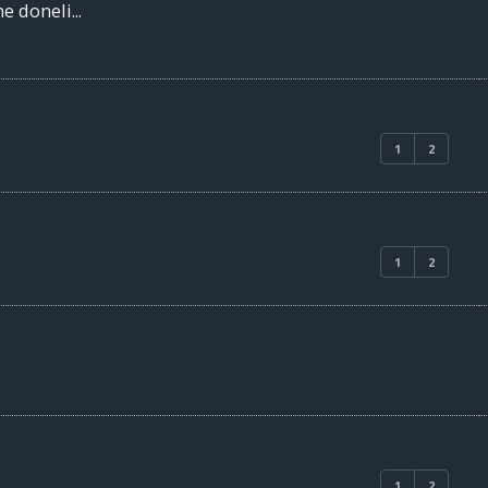
e doneli...
1
2
1
2
1
2