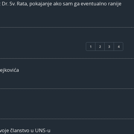
z Dr. Sv. Rata, pokajanje ako sam ga eventualno ranije
1
2
3
4
ejkovića
svoje članstvo u UNS-u