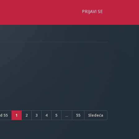
×
PRIJAVI SE
d
55
1
2
3
4
5
…
55
Sledeća