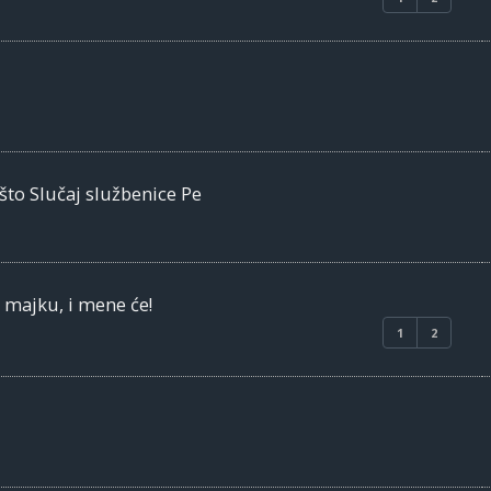
što Slučaj službenice Pe
o majku, i mene će!
1
2