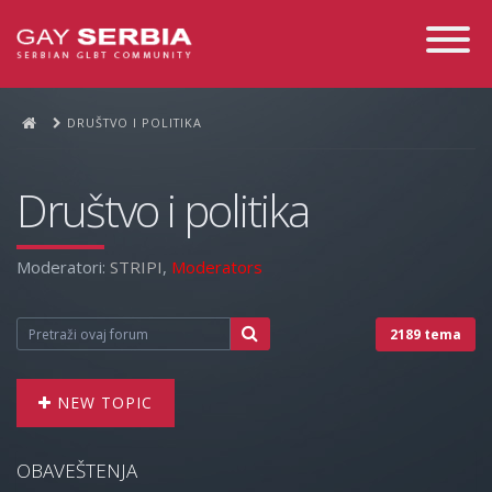
Toggle
Navigati
DRUŠTVO I POLITIKA
Društvo i politika
Moderatori:
STRIPI
,
Moderators
2189 tema
NEW TOPIC
OBAVEŠTENJA