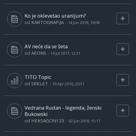
Ko je oklevetao uranijum?
od
KARTOGRAFIJA
-
14 Jun 2018, 18:08
AV neće da se šeta
od
AEONS
-
14 Jul 2017, 12:31
TITO Topic
od
SRKLET
-
10 Apr 2016, 20:51
Vedrana Rudan - legenda, ženski
Bukowski
od
HEKSAGON123
-
02 Jun 2018, 15:17