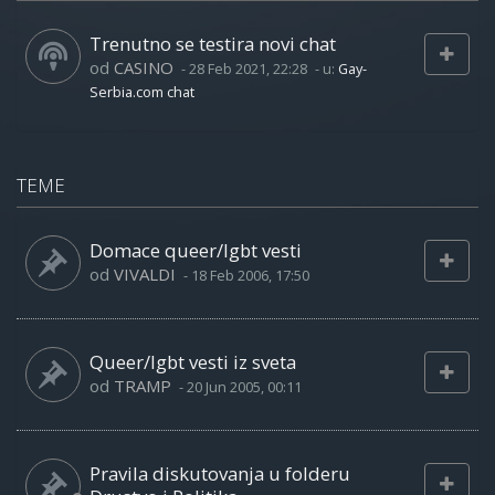
Trenutno se testira novi chat
od
CASINO
-
28 Feb 2021, 22:28
- u:
Gay-
Serbia.com chat
TEME
Domace queer/lgbt vesti
od
VIVALDI
-
18 Feb 2006, 17:50
Queer/lgbt vesti iz sveta
od
TRAMP
-
20 Jun 2005, 00:11
Pravila diskutovanja u folderu