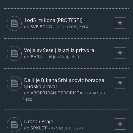
1od5 miliona (PROTESTI)
od
SVEJEDNO
-
12 Feb 2019, 21:04
Vojislav Seselj izlazi iz pritvora
od
BARNI
-
16 Jun 2014, 16:13
Da li je Biljana Srbljanović borac za
ljudska prava?
od
ABORTIRANITERORISTA
-
19 Dec 2013,
14:02
Draža i Prajd
od
SRKLET
-
17 Sep 2018, 22:41