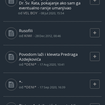
Dr. Sv. Rata, pokajanje ako sam ga
eventualno ranije umanjivao
od
VEL BOY
-
08 Jul 2020, 15:54
Rusofili
od
KIWI
-
28 Dec 2012, 00:46
Povodom laži i kleveta Predraga
Azdejkovića
od
*DENI*
-
17 Avg 2020, 10:41
*-
od
*DENI*
-
17 Sep 2020, 16:39