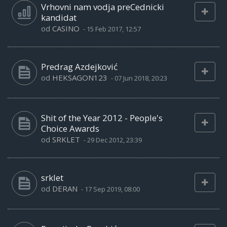
Vrhovni nam vodja preCednicki
kandidat
od
CASINO
-
15 Feb 2017, 12:57
Predrag Azdejković
od
HEKSAGON123
-
07 Jun 2018, 20:23
Shit of the Year 2012 - People's
Choice Awards
od
SRKLET
-
29 Dec 2012, 23:39
srklet
od
DERAN
-
17 Sep 2019, 08:00