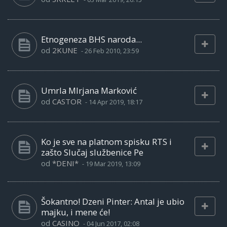
Etnogeneza BHS naroda...
od
2KUNE
-
26 Feb 2010, 23:59
Umrla MIrjana Marković
od
CASTOR
-
14 Apr 2019, 18:17
Ko je sve na platnom spisku RTS i
zašto Slučaj službenice Pe
od
*DENI*
-
19 Mar 2019, 13:09
Šokantno! Dzeni Pinter: Antal je ubio
majku, i mene će!
od
CASINO
-
04 Jun 2017, 02:08