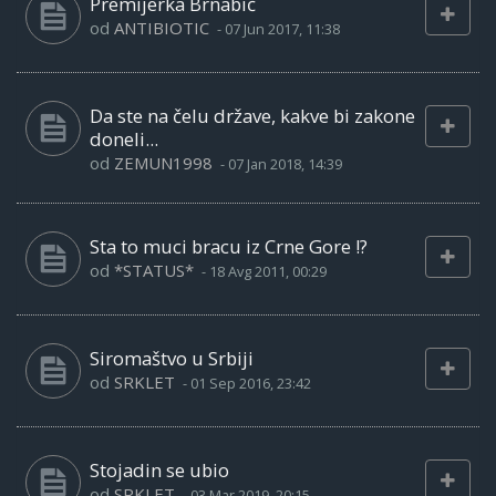
Premijerka Brnabić
od
ANTIBIOTIC
-
07 Jun 2017, 11:38
Da ste na čelu države, kakve bi zakone
doneli...
od
ZEMUN1998
-
07 Jan 2018, 14:39
Sta to muci bracu iz Crne Gore !?
od
*STATUS*
-
18 Avg 2011, 00:29
Siromaštvo u Srbiji
od
SRKLET
-
01 Sep 2016, 23:42
Stojadin se ubio
od
SRKLET
-
03 Mar 2019, 20:15