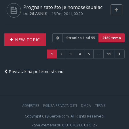
Prognan zato što je homoseksualac
od
GLASNIK
-
16 Dec 2011, 00:20
Stranica
1
od
55
2189 tema
NEW TOPIC
1
2
3
4
5
…
55
Povratak na početnu stranu
ADVERTISE
POLISA PRIVATNOSTI
DMCA
TERMS
Copyright Gay-Serbia.com. All Rights Reserved.
- Sva vremena su u UTC+02:00 UTC+2 -