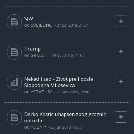
SJW
od
SVEJEDNO
-
21 Jun 2018, 21:57
Trump
od
SRKLET
-
09 Nov 2016, 11:32
Nekad i sad - Zivot pre i posle
Slobodana Milosevica
od
*STATUS*
-
27 Sep 2009, 19:58
Darko Kostic uhapsen zbog groznih
optuzbi
od
*DENI*
-
25 Jun 2018, 16:37