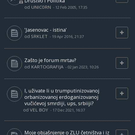
Drustvo i Politika
od
UNIC0RN
-
12 Feb 2005, 17:35
'Jasenovac - istina'
od
SRKLET
-
19 Apr 2016, 21:37
Zašto je forum mrtav?
od
KARTOGRAFIJA
-
02 Jan 2023, 10:26
I, uživate li u trumputinizovanoj
orbanizovanoj erdoganizovanoj
vučićevoj smrdiji, ups, srbiiji?
od
VEL BOY
-
17 Dec 2021, 16:37
Moje objašnjenje o ZLU četništva i iz