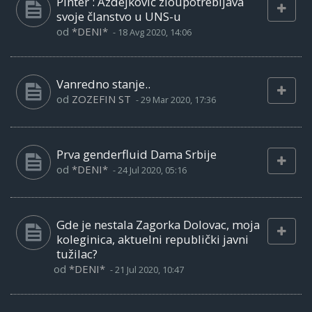
Pinter : Azdejković zloupotrebljava
svoje članstvo u UNS-u
od
*DENI*
-
18 Avg 2020, 14:06
Vanredno stanje..
od
ZOZEFIN ST
-
29 Mar 2020, 17:36
Prva genderfluid Dama Srbije
od
*DENI*
-
24 Jul 2020, 05:16
Gde je nestala Zagorka Dolovac, moja
koleginica, aktuelni republički javni
tužilac?
od
*DENI*
-
21 Jul 2020, 10:47