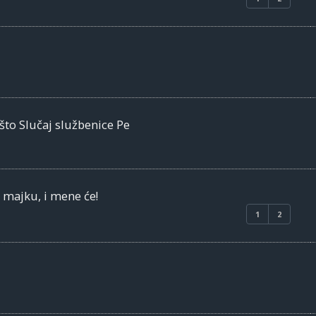
što Slučaj službenice Pe
o majku, i mene će!
1
2