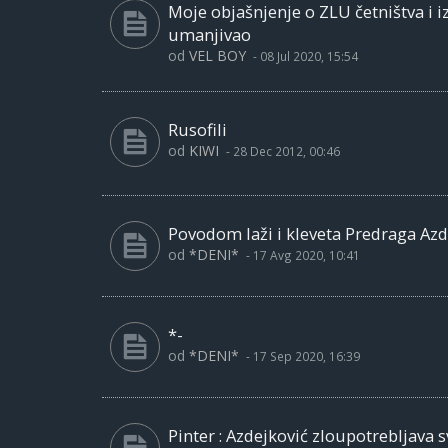
Moje objašnjenje o ZLU četništva i i
umanjivao
od
VEL BOY
-
08 Jul 2020, 15:54
Rusofili
od
KIWI
-
28 Dec 2012, 00:46
Povodom laži i kleveta Predraga Azd
od
*DENI*
-
17 Avg 2020, 10:41
*-
od
*DENI*
-
17 Sep 2020, 16:39
Pinter : Azdejković zloupotrebljava 