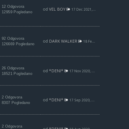
12 Odgovora
od
VEL BOY
17 Dec 2021, 16:19
12959 Pogledano
92 Odgovora
od
DARK WALKER
18 Feb 2021, 22:32
126669 Pogledano
26 Odgovora
od
*DENI*
17 Nov 2020, 19:57
18521 Pogledano
2 Odgovora
od
*DENI*
17 Sep 2020, 18:46
8307 Pogledano
2 Odgovora
od
*DENI*