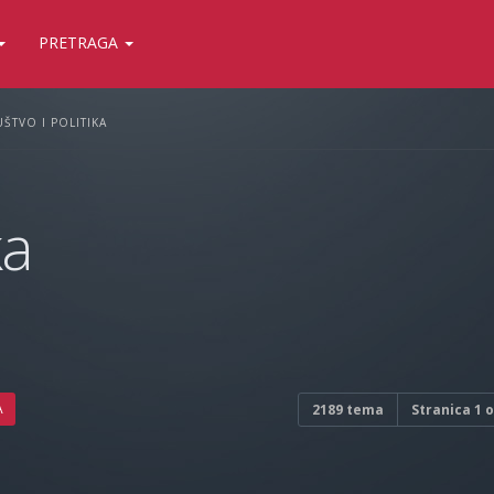
PRETRAGA
ŠTVO I POLITIKA
ka
A
2189 tema
Stranica
1
o