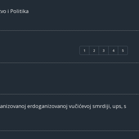
vo i Politika
1
2
3
4
5
banizovanoj erdoganizovanoj vučićevoj smrdiji, ups, s