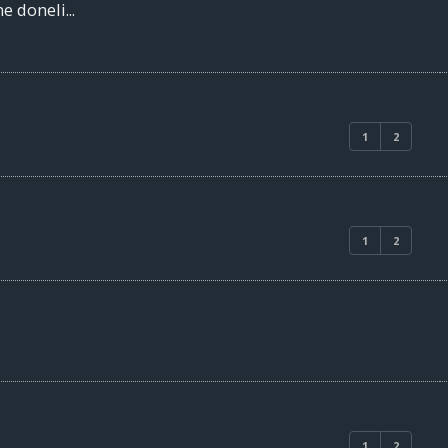
e doneli...
1
2
1
2
1
2