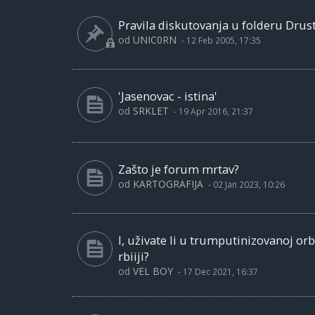
Pravila diskutovanja u folderu Drust
od
UNIC0RN
-
12 Feb 2005, 17:35
'Jasenovac - istina'
od
SRKLET
-
19 Apr 2016, 21:37
Zašto je forum mrtav?
od
KARTOGRAFIJA
-
02 Jan 2023, 10:26
I, uživate li u trumputinizovanoj or
rbiiji?
od
VEL BOY
-
17 Dec 2021, 16:37