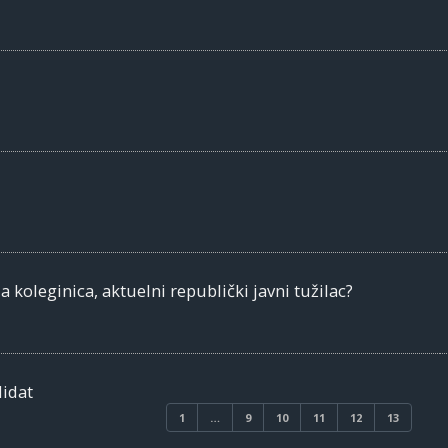
 koleginica, aktuelni republički javni tužilac?
didat
1
…
9
10
11
12
13