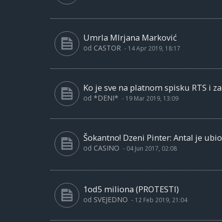
Umrla MIrjana Marković
od
CASTOR
-
14 Apr 2019, 18:17
Ko je sve na platnom spisku RTS i za
od
*DENI*
-
19 Mar 2019, 13:09
Šokantno! Dzeni Pinter: Antal je ubi
od
CASINO
-
04 Jun 2017, 02:08
1od5 miliona (PROTESTI)
od
SVEJEDNO
-
12 Feb 2019, 21:04