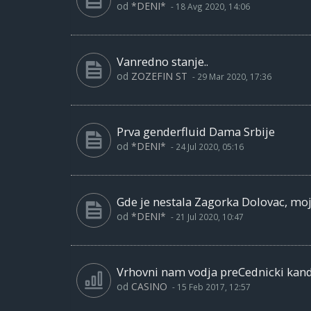
od
*DENI*
-
18 Avg 2020, 14:06
Vanredno stanje..
od
ZOZEFIN ST
-
29 Mar 2020, 17:36
Prva genderfluid Dama Srbije
od
*DENI*
-
24 Jul 2020, 05:16
Gde je nestala Zagorka Dolovac, moja
od
*DENI*
-
21 Jul 2020, 10:47
Vrhovni nam vodja preCednicki kan
od
CASINO
-
15 Feb 2017, 12:57