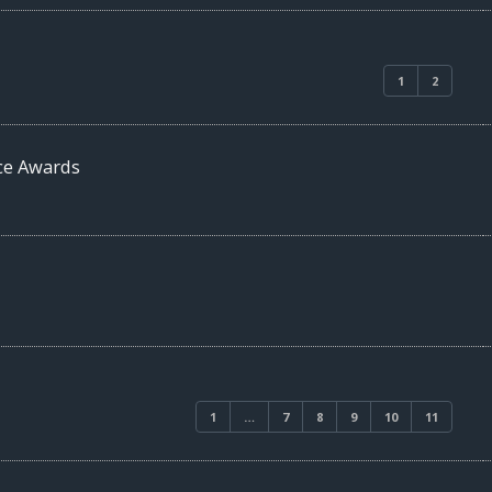
1
2
ice Awards
1
…
7
8
9
10
11