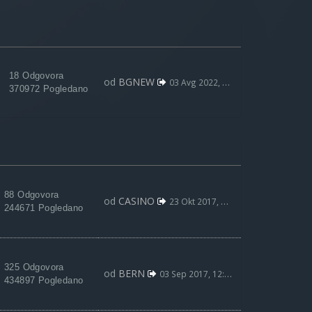
18 Odgovora
od
BGNEW
03 Avg 2022, 09:59
370972 Pogledano
88 Odgovora
od
CASINO
23 Okt 2017, 22:36
244671 Pogledano
325 Odgovora
od
BERN
03 Sep 2017, 12:50
434897 Pogledano