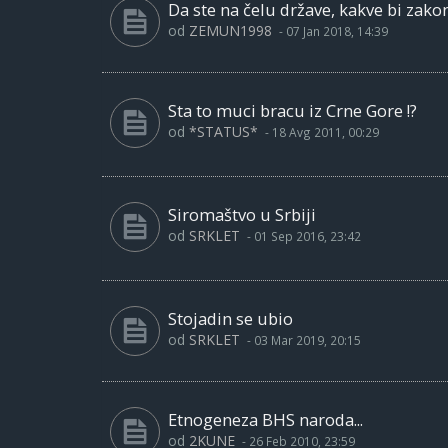
Da ste na čelu države, kakve bi zakon
od
ZEMUN1998
-
07 Jan 2018, 14:39
Sta to muci bracu iz Crne Gore !?
od
*STATUS*
-
18 Avg 2011, 00:29
Siromaštvo u Srbiji
od
SRKLET
-
01 Sep 2016, 23:42
Stojadin se ubio
od
SRKLET
-
03 Mar 2019, 20:15
Etnogeneza BHS naroda...
od
2KUNE
-
26 Feb 2010, 23:59