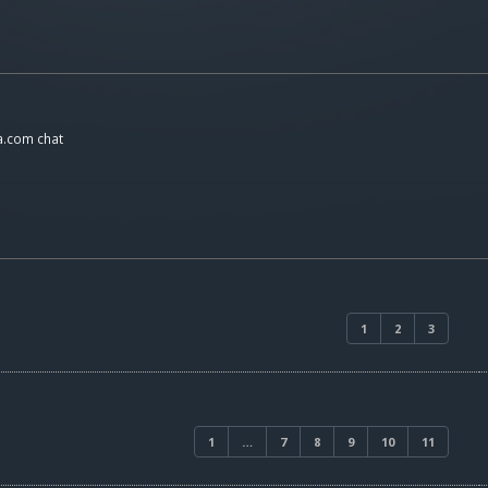
a.com chat
1
2
3
1
…
7
8
9
10
11