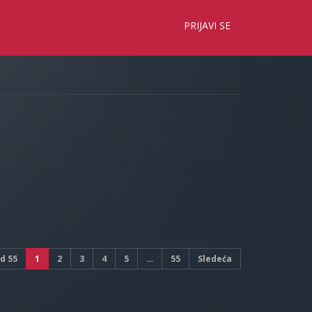
×
PRIJAVI SE
d
55
1
2
3
4
5
…
55
Sledeća