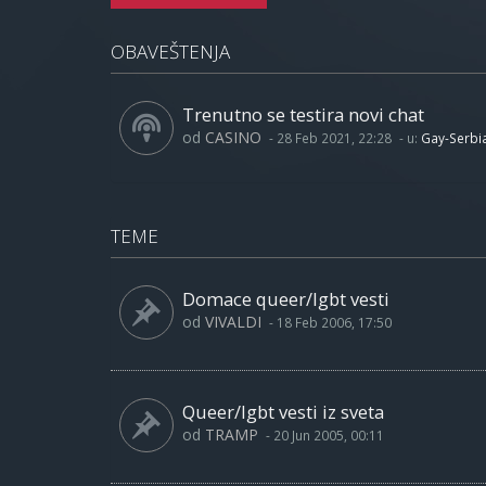
OBAVEŠTENJA
Trenutno se testira novi chat
od
CASINO
-
28 Feb 2021, 22:28
- u:
Gay-Serbi
TEME
Domace queer/lgbt vesti
od
VIVALDI
-
18 Feb 2006, 17:50
Queer/lgbt vesti iz sveta
od
TRAMP
-
20 Jun 2005, 00:11