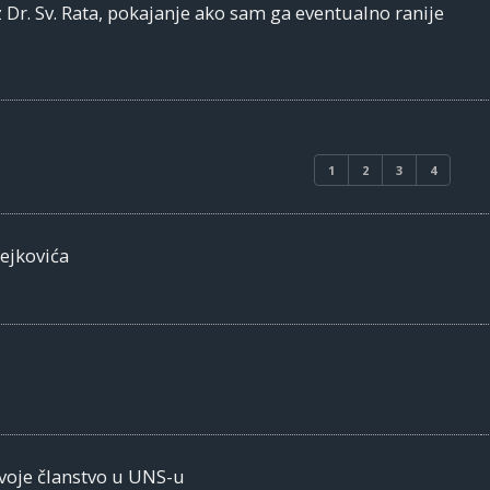
z Dr. Sv. Rata, pokajanje ako sam ga eventualno ranije
1
2
3
4
ejkovića
svoje članstvo u UNS-u