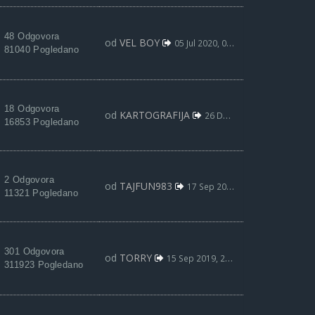
48 Odgovora
od
VEL BOY
05 Jul 2020, 03:25
81040 Pogledano
18 Odgovora
od
KARTOGRAFIJA
26 Dec 2019, 01:43
16853 Pogledano
2 Odgovora
od
TAJFUN983
17 Sep 2019, 23:01
11321 Pogledano
301 Odgovora
od
TORRY
15 Sep 2019, 23:11
311923 Pogledano