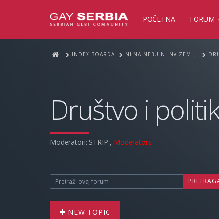
POČETNA
FORUM
INDEX BOARDA
NI NA NEBU NI NA ZEMLJI
DRU
Društvo i politi
Moderatori:
STRIPI
,
Moderators
PRETRAG
NEW TOPIC