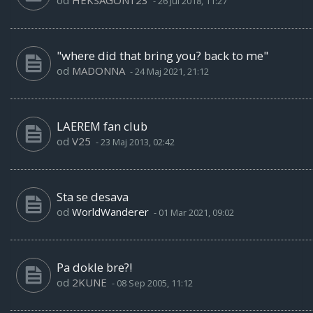
od
HEKSAGON123
-
26 Jul 2018, 11:27
"where did that bring you? back to me"
od
MADONNA
-
24 Maj 2021, 21:12
LAEREM fan club
od
V25
-
23 Maj 2013, 02:42
Sta se desava
od
WorldWanderer
-
01 Mar 2021, 09:02
Pa dokle bre?!
od
2KUNE
-
08 Sep 2005, 11:12