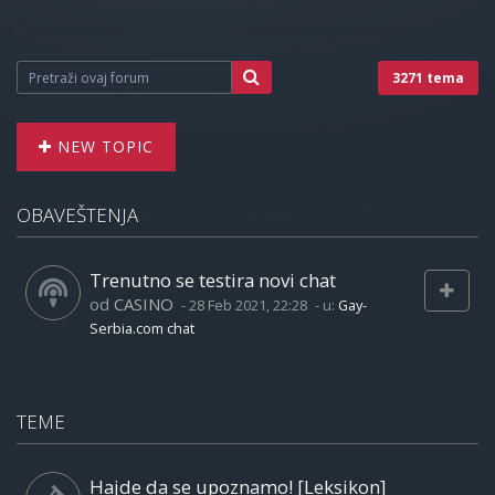
3271 tema
NEW TOPIC
OBAVEŠTENJA
Trenutno se testira novi chat
od
CASINO
-
28 Feb 2021, 22:28
- u:
Gay-
Serbia.com chat
TEME
Hajde da se upoznamo! [Leksikon]