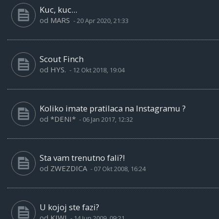
Kuc, kuc...
od
MARS
-
20 Apr 2020, 21:33
Scout Finch
od
HYS.
-
12 Okt 2018, 19:04
Koliko imate pratilaca na Instagramu ?
od
*DENI*
-
06 Jan 2017, 12:32
Sta vam trenutno fali?!
od
ZWEZDICA
-
07 Okt 2008, 16:24
U kojoj ste fazi?
od
KIWI
-
14 Jun 2009, 09:21