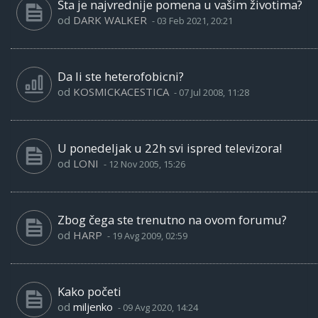
Šta je najvrednije pomena u vašim životima?
od
DARK WALKER
-
03 Feb 2021, 20:21
Da li ste heterofobicni?
od
KOSMICKACESTICA
-
07 Jul 2008, 11:28
U ponedeljak u 22h svi ispred televizora!
od
LONI
-
12 Nov 2005, 15:26
Zbog čega ste trenutno na ovom forumu?
od
HARP
-
19 Avg 2009, 02:59
Kako početi
od
miljenko
-
09 Avg 2020, 14:24