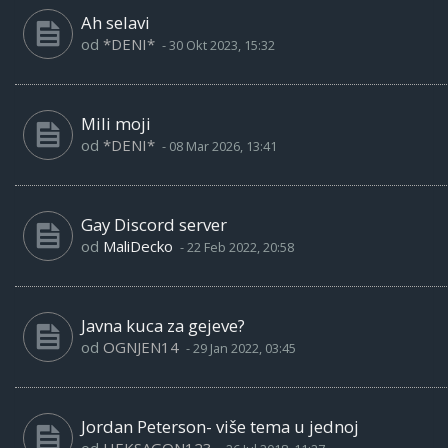
Ah selavi
od
*DENI*
-
30 Okt 2023, 15:32
Mili moji
od
*DENI*
-
08 Mar 2026, 13:41
Gay Discord server
od
MaliDecko
-
22 Feb 2022, 20:58
Javna kuca za gejeve?
od
OGNJEN14
-
29 Jan 2022, 03:45
Jordan Peterson- više tema u jednoj