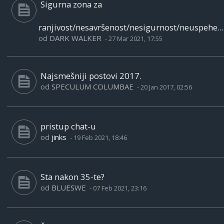
Sigurna zona za
ranjivost/nesavršenost/nesigurnost/neuspehe...
od
DARK WALKER
-
27 Mar 2021, 17:55
Najsmešniji postovi 2017.
od
SPECULUM COLUMBAE
-
20 Jan 2017, 02:56
pristup chat-u
od
jinks
-
19 Feb 2021, 18:46
Sta nakon 35-te?
od
BLUESWE
-
07 Feb 2021, 23:16