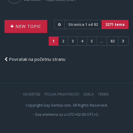
Stranica
1
od
82
3271 tema
NEW TOPIC
1
2
3
4
5
…
82
Povratak na početnu stranu
ADVERTISE
POLISA PRIVATNOSTI
DMCA
TERMS
Copyright Gay-Serbia.com. All Rights Reserved.
- Sva vremena su u UTC+02:00 UTC+2 -