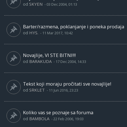
od
SKYEN
-
03 Dec 2004, 01:13
Barter/razmena, poklanjanje i poneka prodaja
od
HYS.
-
11 Mar 2017, 10:42
Novajlije, VI STE BITNI!!!
od
BARAKUDA
-
17 Dec 2004, 14:33
Tekst koji moraju pročitati sve novajlije!
od
SRKLET
-
11 Jun 2016, 23:23
Koliko vas se poznaje sa foruma
od
BAMBOLA
-
22 Feb 2006, 19:03