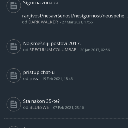
Sigurna zona za
ranjivost/nesavršenost/nesigurnost/neuspehe...
od
DARK WALKER
-
27 Mar 2021, 17:55
Najsmešniji postovi 2017.
od
SPECULUM COLUMBAE
-
20 Jan 2017, 02:56
pristup chat-u
od
jinks
-
19 Feb 2021, 18:46
Sta nakon 35-te?
od
BLUESWE
-
07 Feb 2021, 23:16