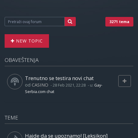
3271 tema
NEW TOPIC
OBAVEŠTENJA
Trenutno se testira novi chat
od
CASINO
-
28 Feb 2021, 22:28
- u:
Gay-
Serbia.com chat
TEME
Hajde da se upoznamo! [Leksikon]