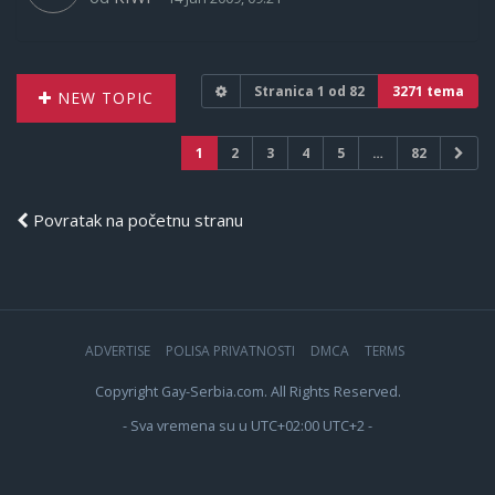
Stranica
1
od
82
3271 tema
NEW TOPIC
1
2
3
4
5
…
82
Povratak na početnu stranu
ADVERTISE
POLISA PRIVATNOSTI
DMCA
TERMS
Copyright Gay-Serbia.com. All Rights Reserved.
- Sva vremena su u UTC+02:00 UTC+2 -