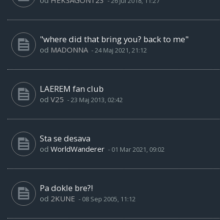
od
HEKSAGON123
-
26 Jul 2018, 11:27
"where did that bring you? back to me"
od
MADONNA
-
24 Maj 2021, 21:12
LAEREM fan club
od
V25
-
23 Maj 2013, 02:42
Sta se desava
od
WorldWanderer
-
01 Mar 2021, 09:02
Pa dokle bre?!
od
2KUNE
-
08 Sep 2005, 11:12