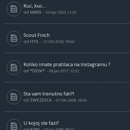
Kuc, kuc...
od
MARS
-
20 Apr 2020, 21:33
Scout Finch
od
HYS.
-
12 Okt 2018, 19:04
Koliko imate pratilaca na Instagramu ?
od
*DENI*
-
06 Jan 2017, 12:32
Sta vam trenutno fali?!
od
ZWEZDICA
-
07 Okt 2008, 16:24
U kojoj ste fazi?
od
KIWI
-
14 Jun 2009, 09:21