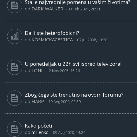
Šta je najvrednije pomena u vašim životima?
od
DARK WALKER
-
03 Feb 2021, 20:21
Da li ste heterofobicni?
od
KOSMICKACESTICA
-
07 Jul 2008, 11:28
U ponedeljak u 22h svi ispred televizora!
od
LONI
-
12 Nov 2005, 15:26
Zbog čega ste trenutno na ovom forumu?
od
HARP
-
19 Avg 2009, 02:59
Kako početi
od
miljenko
-
09 Avg 2020, 14:24