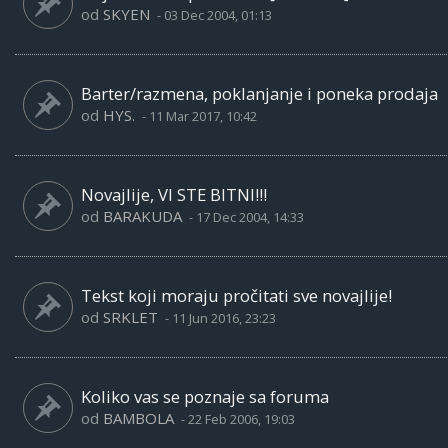
od
SKYEN
-
03 Dec 2004, 01:13
Barter/razmena, poklanjanje i poneka prodaja
od
HYS.
-
11 Mar 2017, 10:42
Novajlije, VI STE BITNI!!!
od
BARAKUDA
-
17 Dec 2004, 14:33
Tekst koji moraju pročitati sve novajlije!
od
SRKLET
-
11 Jun 2016, 23:23
Koliko vas se poznaje sa foruma
od
BAMBOLA
-
22 Feb 2006, 19:03