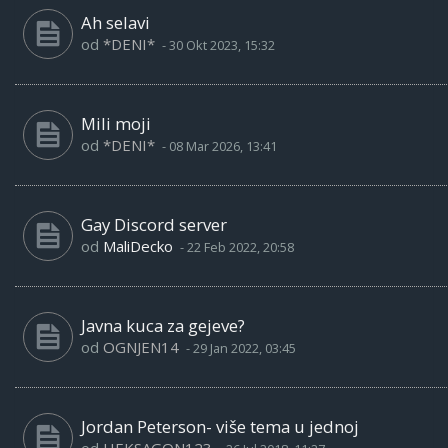
Ah selavi
od
*DENI*
-
30 Okt 2023, 15:32
Mili moji
od
*DENI*
-
08 Mar 2026, 13:41
Gay Discord server
od
MaliDecko
-
22 Feb 2022, 20:58
Javna kuca za gejeve?
od
OGNJEN14
-
29 Jan 2022, 03:45
Jordan Peterson- više tema u jednoj