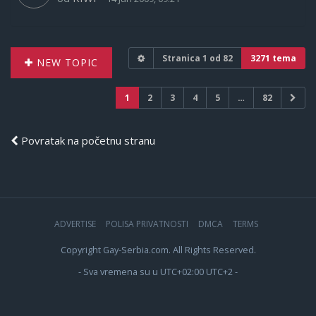
Stranica
1
od
82
3271 tema
NEW TOPIC
1
2
3
4
5
…
82
Povratak na početnu stranu
ADVERTISE
POLISA PRIVATNOSTI
DMCA
TERMS
Copyright Gay-Serbia.com. All Rights Reserved.
- Sva vremena su u UTC+02:00 UTC+2 -