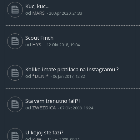
Kuc, kuc...
od
MARS
-
20 Apr 2020, 21:33
Scout Finch
od
HYS.
-
12 Okt 2018, 19:04
Koliko imate pratilaca na Instagramu ?
od
*DENI*
-
06 Jan 2017, 12:32
Sta vam trenutno fali?!
od
ZWEZDICA
-
07 Okt 2008, 16:24
U kojoj ste fazi?
od
KIWI
-
14 Jun 2009, 09:21