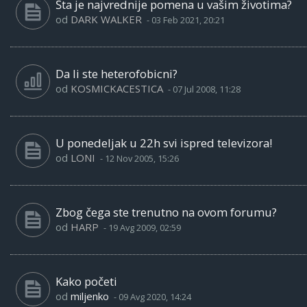
Šta je najvrednije pomena u vašim životima?
od
DARK WALKER
-
03 Feb 2021, 20:21
Da li ste heterofobicni?
od
KOSMICKACESTICA
-
07 Jul 2008, 11:28
U ponedeljak u 22h svi ispred televizora!
od
LONI
-
12 Nov 2005, 15:26
Zbog čega ste trenutno na ovom forumu?
od
HARP
-
19 Avg 2009, 02:59
Kako početi
od
miljenko
-
09 Avg 2020, 14:24