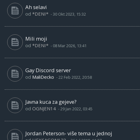
Ah selavi
od
*DENI*
-
30 Okt 2023, 15:32
Mili moji
od
*DENI*
-
08 Mar 2026, 13:41
Gay Discord server
od
MaliDecko
-
22 Feb 2022, 20:58
Javna kuca za gejeve?
od
OGNJEN14
-
29 Jan 2022, 03:45
Jordan Peterson- više tema u jednoj