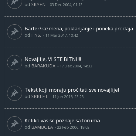
od
SKYEN
-
03 Dec 2004, 01:13
Barter/razmena, poklanjanje i poneka prodaja
od
HYS.
-
11 Mar 2017, 10:42
Novajlije, VI STE BITNI!!!
od
BARAKUDA
-
17 Dec 2004, 14:33
Tekst koji moraju pročitati sve novajlije!
od
SRKLET
-
11 Jun 2016, 23:23
Koliko vas se poznaje sa foruma
od
BAMBOLA
-
22 Feb 2006, 19:03