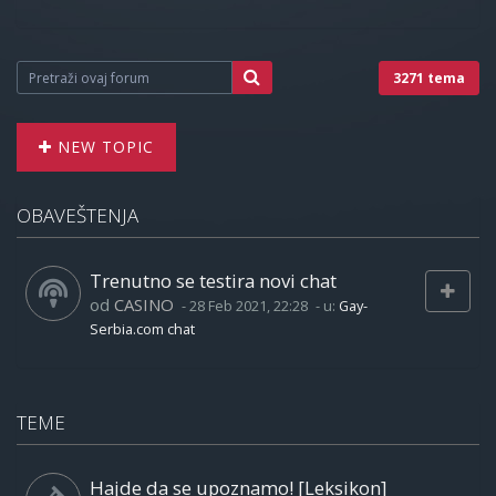
3271 tema
NEW TOPIC
OBAVEŠTENJA
Trenutno se testira novi chat
od
CASINO
-
28 Feb 2021, 22:28
- u:
Gay-
Serbia.com chat
TEME
Hajde da se upoznamo! [Leksikon]