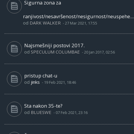
Sigurna zona za
ranjivost/nesavršenost/nesigurnost/neuspehe...
od
DARK WALKER
-
27 Mar 2021, 17:55
Najsmešniji postovi 2017.
od
SPECULUM COLUMBAE
-
20 Jan 2017, 02:56
pristup chat-u
od
jinks
-
19 Feb 2021, 18:46
Sta nakon 35-te?
od
BLUESWE
-
07 Feb 2021, 23:16