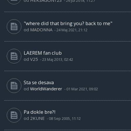
od
HEKSAGON123
-
26 Jul 2018, 11:27
"where did that bring you? back to me"
od
MADONNA
-
24 Maj 2021, 21:12
LAEREM fan club
od
V25
-
23 Maj 2013, 02:42
Sta se desava
od
WorldWanderer
-
01 Mar 2021, 09:02
Pa dokle bre?!
od
2KUNE
-
08 Sep 2005, 11:12